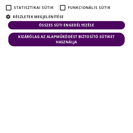
STATISZTIKAI SÜTIK
FUNKCIONÁLIS SÜTIK
RÉSZLETEK MEGJELENÍTÉSE
ÖSSZES SÜTI ENGEDÉLYEZÉSE
KIZÁRÓLAG AZ ALAPMŰKÖDÉST BIZTOSÍTÓ SÜTIKET
HASZNÁLJA
© 2026 VJT & Partners
Minden jog fenntartva
Hozzáférés
Jogi nyilatkozat
Adatkezelési tájékoztató
Süti tájékoztató
Másolatkészítési szabályzat
Oldaltérkép
Ezt a honlapot a Budapesti Ügyvédi Kamarában (1055 Budapest,
Szalay u. 7.) bejegyzett Varga János Tamás és Társai Ügyvédi
Iroda tartja fenn az ügyvédekre vonatkozó jogszabályok és belső