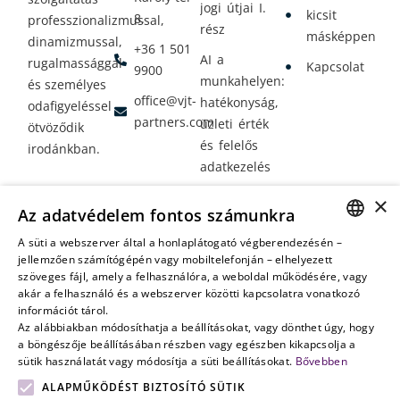
jogi útjai I.
kicsit
8.
professzionalizmussal,
rész
másképpen
dinamizmussal,
+36 1 501
AI a
rugalmassággal
Kapcsolat
9900
munkahelyen:
és személyes
office@vjt-
hatékonyság,
odafigyeléssel
partners.com
üzleti érték
ötvöződik
és felelős
irodánkban.
adatkezelés
Vagyontervezés:
×
Az adatvédelem fontos számunkra
amikor a jövő
nem a
A süti a webszerver által a honlaplátogató végberendezésén –
HUNGARIAN
jellemzően számítógépén vagy mobiltelefonján – elhelyezett
véletlenen
szöveges fájl, amely a felhasználóra, a weboldal működésére, vagy
múlik
ENGLISH
akár a felhasználó és a webszerver közötti kapcsolatra vonatkozó
információt tárol.
Az alábbiakban módosíthatja a beállításokat, vagy dönthet úgy, hogy
a böngészője beállításában részben vagy egészben kikapcsolja a
sütik használatát vagy módosítja a süti beállításokat.
Bővebben
ALAPMŰKÖDÉST BIZTOSÍTÓ SÜTIK