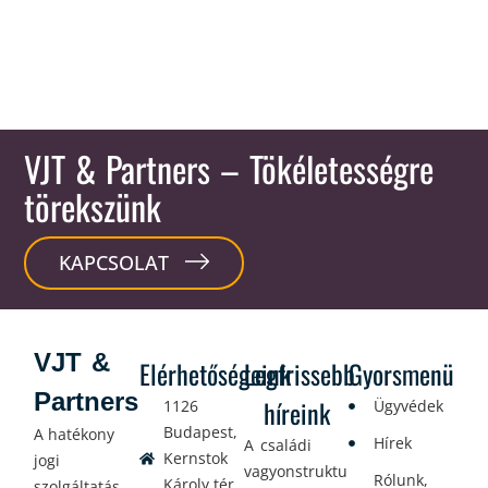
VJT & Partners
– Tökéletességre
törekszünk
KAPCSOLAT
VJT &
Elérhetőségeink
Legfrissebb
Gyorsmenü
Partners
híreink
1126
Ügyvédek
Budapest,
A hatékony
Hírek
A családi
Kernstok
jogi
vagyonstrukturálás
Rólunk,
Károly tér
szolgáltatás