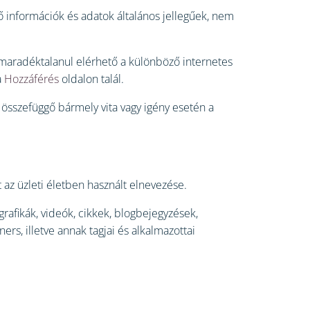
ő információk és adatok általános jellegűek, nem
 maradéktalanul elérhető a különböző internetes
a
Hozzáférés
oldalon talál.
l összefüggő bármely vita vagy igény esetén a
 az üzleti életben használt elnevezése.
rafikák, videók, cikkek, blogbejegyzések,
rs, illetve annak tagjai és alkalmazottai