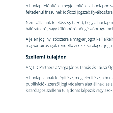
A honlap felépítése, megjelenítése, a honlapon s
feltétlenül frissülnek időközi jogszabályváltozás
Nem vállalunk felelősséget azért, hogy a honlap
hálózatokról, vagy különböző böngészőprogramok
A jelen jogi nyilatkozatra a magyar jogot kell al
magyar bíróságok rendelkeznek kizárólagos jogha
Szellemi tulajdon
A VJT & Partners a Varga János Tamás és Társai Ü
A honlap, annak felépítése, megjelenítése, a honl
publikációk szerzői jogi védelem alatt állnak, és 
kizárólagos szellemi tulajdonát képezik vagy azok