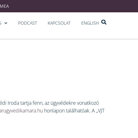
EMEA
G
PODCAST
KAPCSOLAT
ENGLISH
édi Iroda tartja fenn, az ügyvédekre vonatkozó
rugyvedikamara.hu
honlapon találhatóak. A „VJT