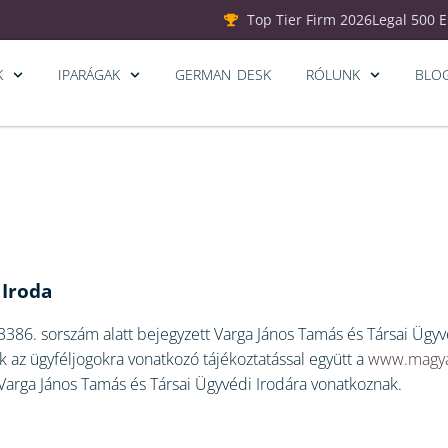
Top Tier Firm 2026
Legal 500 
K
IPARÁGAK
GERMAN DESK
RÓLUNK
BLO
 Iroda
 3386. sorszám alatt bejegyzett Varga János Tamás és Társai Ügyv
k az ügyféljogokra vonatkozó tájékoztatással együtt a
www.magya
 a Varga János Tamás és Társai Ügyvédi Irodára vonatkoznak.