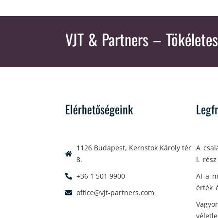
VJT & Partners
– Tökéletes
Elérhetőségeink
Legf
1126 Budapest, Kernstok Károly tér
A csal
8.
I. rész
+36 1 501 9900
AI a m
érték 
office@vjt-partners.com
Vagyon
véletl