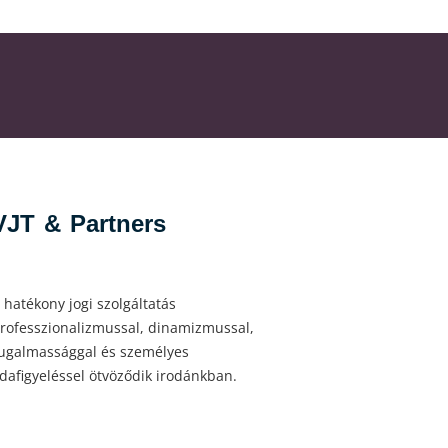
VJT & Partners
 hatékony jogi szolgáltatás
rofesszionalizmussal, dinamizmussal,
ugalmassággal és személyes
dafigyeléssel ötvöződik irodánkban.