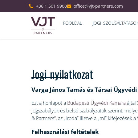
+36 1 501 9900
office@vjt-partners.com
FŐOLDAL
JOGI SZOLGÁLTATÁSO
Jogi nyilatkozat
Varga János Tamás és Társai Ügyvédi
Ezt a honlapot a
Budapesti Ügyvédi Kamara
által
jogszabályok és belső szabályzatok szerint, melye
& Partners”, az „iroda” illetve a „mi” kifejezések
Felhasználási feltételek