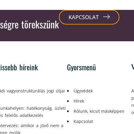
KAPCSOLAT
ségre törekszünk
rissebb híreink
Gyorsmenü
ádi vagyonstrukturálás jogi útjai
Ügyvédek
A
p
Hírek
r
unkahelyen: hatékonyság, üzleti
Rólunk, kicsit másképpen
o
és felelős adatkezelés
Kapcsolat
tervezés: amikor a jövő nem a
enen múlik