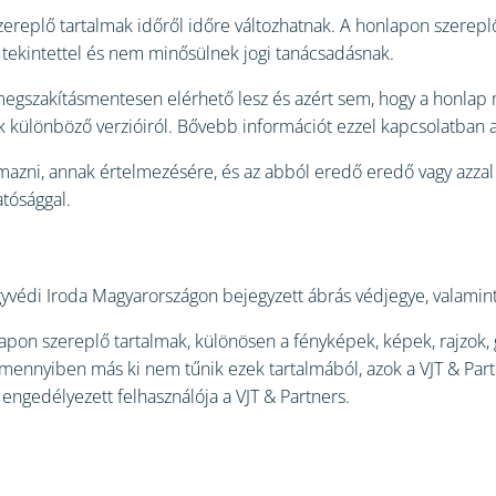
zereplő tartalmak időről időre változhatnak. A honlapon szerepl
ra tekintettel és nem minősülnek jogi tanácsadásnak.
 megszakításmentesen elérhető lesz és azért sem, hogy a honlap
 különböző verzióiról. Bővebb információt ezzel kapcsolatban 
kalmazni, annak értelmezésére, és az abból eredő eredő vagy azza
tósággal.
gyvédi Iroda Magyarországon bejegyzett ábrás védjegye, valamint
apon szereplő tartalmak, különösen a fényképek, képek, rajzok, g
amennyiben más ki nem tűnik ezek tartalmából, azok a VJT & Partne
 engedélyezett felhasználója a VJT & Partners.