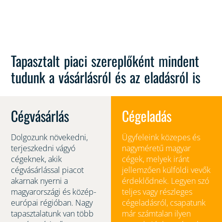
Tapasztalt piaci szereplőként mindent
tudunk a vásárlásról és az eladásról is
Cégvásárlás
Cégeladás
Dolgozunk növekedni,
Ügyfeleink közepes és
terjeszkedni vágyó
nagyméretű magyar
cégeknek, akik
cégek, melyek iránt
cégvásárlással piacot
jellemzően külföldi vevők
akarnak nyerni a
érdeklődnek. Legyen szó
magyarországi és közép-
teljes vagy részleges
európai régióban. Nagy
cégeladásról, csapatunk
tapasztalatunk van több
már számtalan ilyen