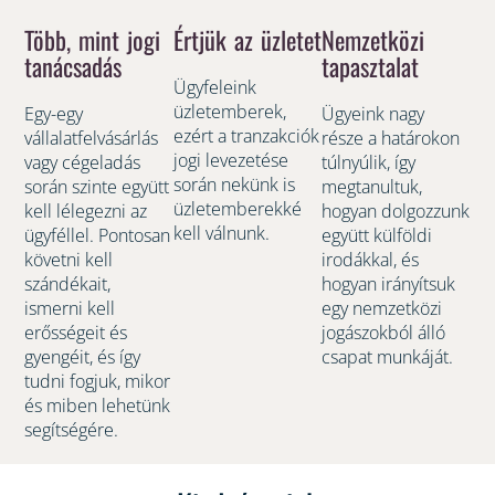
Több, mint jogi
Értjük az üzletet
Nemzetközi
tanácsadás
tapasztalat
Ügyfeleink
üzletemberek,
Egy-egy
Ügyeink nagy
ezért a tranzakciók
vállalatfelvásárlás
része a határokon
jogi levezetése
vagy cégeladás
túlnyúlik, így
során nekünk is
során szinte együtt
megtanultuk,
üzletemberekké
kell lélegezni az
hogyan dolgozzunk
kell válnunk.
ügyféllel. Pontosan
együtt külföldi
követni kell
irodákkal, és
szándékait,
hogyan irányítsuk
ismerni kell
egy nemzetközi
erősségeit és
jogászokból álló
gyengéit, és így
csapat munkáját.
tudni fogjuk, mikor
és miben lehetünk
segítségére.