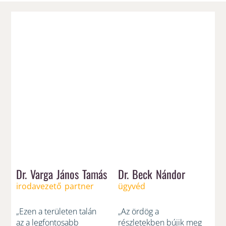
Dr. Varga János Tamás
Dr. Beck Nándor
irodavezető partner
ügyvéd
„Ezen a területen talán
„Az ördög a
az a legfontosabb
részletekben bújik meg