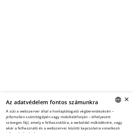
×
Az adatvédelem fontos számunkra
A süti a webszerver által a honlaplátogató végberendezésén –
HUNGARIAN
jellemzően számítógépén vagy mobiltelefonján – elhelyezett
szöveges fájl, amely a felhasználóra, a weboldal működésére, vagy
ENGLISH
akár a felhasználó és a webszerver közötti kapcsolatra vonatkozó