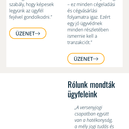
szabály, hogy képesek
– ez minden cégeladási
legyünk az ügyfél
és cégvásárlási
fejével gondolkodni.”
folyamatra igaz. Ezért
egy jó ügyvédnek
minden részletében
ÜZENET
ismernie kell a
tranzakciót.”
ÜZENET
Rólunk mondták
ügyfeleink
„A versenyjogi
csapatban együtt
van a hatékonyság,
p
a mély jogi tudás és