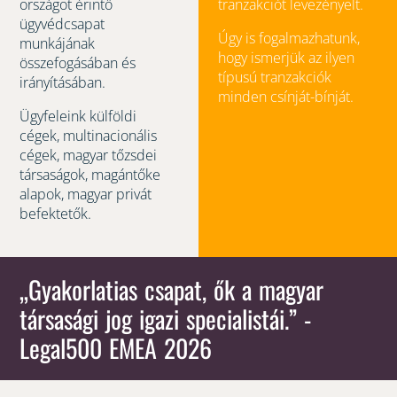
országot érintő
tranzakciót levezényelt.
ügyvédcsapat
Úgy is fogalmazhatunk,
munkájának
hogy ismerjük az ilyen
összefogásában és
típusú tranzakciók
irányításában.
minden csínját-bínját.
Ügyfeleink külföldi
cégek, multinacionális
cégek, magyar tőzsdei
társaságok, magántőke
alapok, magyar privát
befektetők.
„Gyakorlatias csapat, ők a magyar
társasági jog igazi specialistái.” -
Legal500 EMEA 2026