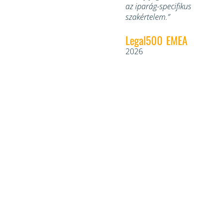
az iparág-specifikus
t
szakértelem.”
e
H
Legal500 EMEA
s
2026
r
r