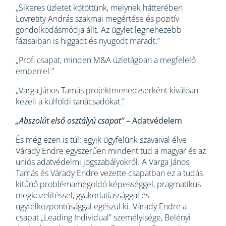
„Sikeres üzletet kötöttünk, melynek hátterében
Lovretity András szakmai megértése és pozitív
gondolkodásmódja állt. Az ügylet legnehezebb
fázisaiban is higgadt és nyugodt maradt.”
„Profi csapat, minden M&A üzletágban a megfelelő
emberrel.”
„Varga János Tamás projektmenedzserként kiválóan
kezeli a külföldi tanácsadókat.”
„Abszolút első osztályú csapat”
– Adatvédelem
És még ezen is túl: egyik ügyfelünk szavaival élve
Várady Endre egyszerűen mindent tud a magyar és az
uniós adatvédelmi jogszabályokról. A Varga János
Tamás és Várady Endre vezette csapatban ez a tudás
kitűnő problémamegoldó képességgel, pragmatikus
megközelítéssel, gyakorlatiassággal és
ügyfélközpontúsággal egészül ki. Várady Endre a
csapat „Leading Individual” személyisége, Belényi