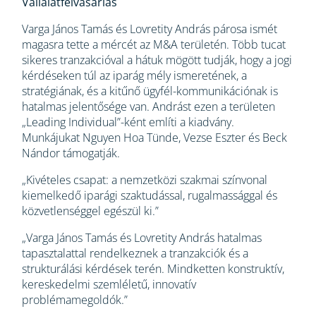
Vállalatfelvásárlás
Varga János Tamás és Lovretity András párosa ismét
magasra tette a mércét az M&A területén. Több tucat
sikeres tranzakcióval a hátuk mögött tudják, hogy a jogi
kérdéseken túl az iparág mély ismeretének, a
stratégiának, és a kitűnő ügyfél-kommunikációnak is
hatalmas jelentősége van. Andrást ezen a területen
„Leading Individual”-ként említi a kiadvány.
Munkájukat Nguyen Hoa Tünde, Vezse Eszter és Beck
Nándor támogatják.
„Kivételes csapat: a nemzetközi szakmai színvonal
kiemelkedő iparági szaktudással, rugalmassággal és
közvetlenséggel egészül ki.”
„Varga János Tamás és Lovretity András hatalmas
tapasztalattal rendelkeznek a tranzakciók és a
strukturálási kérdések terén. Mindketten konstruktív,
kereskedelmi szemléletű, innovatív
problémamegoldók.”