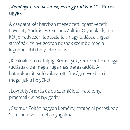
„Kemények, szervezettek, és nagy tudásúak”
– Peres
ügyek
A csapatot két harcban megedzett jogász vezeti:
Lovretity András és Csernus Zoltán. Olyanok ők, mint
két jó hadvezér: tapasztaltak, nagy tudásúak, igazi
stratégák, és nyugodtan néznek szembe még a
legnehezebb helyzetekkel is.
„Kiválóak tetőtől talpig. Kemények, szervezettek, nagy
tudásúak, de mégis rugalmas pereskedők. A
határokon átnyúló választottbírósági ügyekben is
megállják a helyüket.”
„Lovretity András üzleti szemléletű, hatékony,
pragmatikus és nyugodt.”
„Csernus Zoltán nagyon kemény, stratégiai pereskedő.
Soha nem veszíti el a nyugalmát.”