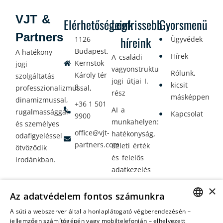
VJT &
Elérhetőségeink
Legfrissebb
Gyorsmenü
Partners
híreink
1126
Ügyvédek
Budapest,
A hatékony
Hírek
A családi
Kernstok
jogi
vagyonstrukturálás
Rólunk,
Károly tér
szolgáltatás
jogi útjai I.
kicsit
8.
professzionalizmussal,
rész
másképpen
dinamizmussal,
+36 1 501
AI a
rugalmassággal
Kapcsolat
9900
munkahelyen:
és személyes
office@vjt-
hatékonyság,
odafigyeléssel
partners.com
üzleti érték
ötvöződik
és felelős
irodánkban.
adatkezelés
Vagyontervezés:
×
Az adatvédelem fontos számunkra
amikor a jövő
nem a
A süti a webszerver által a honlaplátogató végberendezésén –
HUNGARIAN
jellemzően számítógépén vagy mobiltelefonján – elhelyezett
véletlenen