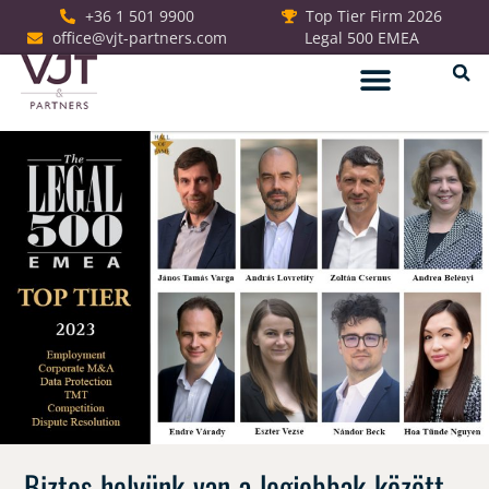
+36 1 501 9900
Top Tier Firm 2026
office@vjt-partners.com
Legal 500 EMEA
Jogi szolgáltatások
Biztos helyünk van a legjobbak között