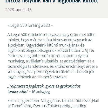
2023. április 16.
– Legal 500 ranking 2023 –
A Legal 500 értékelését olvasva nagy örömmel tölt el
minket, hogy már évek óta biztosan ott vagyunk az
élbolyban. Ügyvédeink kitűnő munkájának és
ügyfeleink elégedettségének köszönhetően a VJT &
Partners a legjobb irodák között kapott helyet a
munkajog, a vállalatfelvásárlás, az adatvédelem és a
technológia területeken, és kitűnő eredményt ért el a
versenyjog és a peres ügyek területén is. Köszönjük
ügyfeleinknek az elismerő szavakat!
„Talpraesett jogászok, gyors és gyakorlatias
tanácsadás”
– Munkajog
Ezen a jogterületen Varga János Tamást több éve „Hall
of Fame”-ként, Csernus Zoltánt pedig „Leading