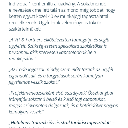
Individual”-ként említi a kiadvány. A sokatmondó
elnevezések mellett talán az mond még többet, hogy
ketten együtt közel 40 év munkajogi tapasztalattal
rendelkeznek. Ügyfeleink véleménye is tükrözi
szakértelmüket:
„A VJT & Partners elkötelezetten támogatja és segíti
ügyfeleit. Szükség esetén specialista szakértőket is
bevonnak, akik szervesen kapcsolódnak be a
munkájukba.”
„Az iroda jogászai mindig szem előtt tartják az ügyfél
elgondolásait, és a tárgyalások során komolyan
figyelembe veszik azokat.”
„Projektmenedzserként első osztályúak! Összhangban
irányítják sokszínű belső és külső jogi csapatukat,
magas színvonalon dolgoznak, és a határidőket nagyon
komolyan veszik.”
„Hatalmas tranzakciós és strukturálási tapasztalat”
–