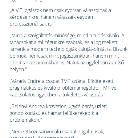
„A VJT jogászok nem csak gyorsan válaszolnak a
kérdéseinkre, hanem válaszaik egyben
professzionálisak is.”
„Mind a szolgáltatás minősége, mind a tudás kiváló. A
tanácsokat a mi cégünkre szabták, és a jog mellett
ismerik a modern technológiák csínját-bínját is. Bízunk
bennük, nemcsak mint jogászainkban, hanem mint
üzleti tanácsadóinkban is. Náluk az ügyfél van az első
helyen.”
„Várady Endre a csapat TMT sztárja. Elkötelezett,
pragmatikus és kiváló problémamegoldó. TMT-vel
kapcsolatos ügyekben a tökéletes választás.”
„Belényi Andrea közvetlen, ügyfélbarát, üzleti
gondolkodású és hamar felülkerekedik a
problémákon.”
„Nemzetközi színvonalú csapat, rugalmasak,