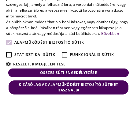
szöveges fájl, amely a felhasználóra, a weboldal működésére, vagy
múlik
ENGLISH
akár a felhasználó és a webszerver közötti kapcsolatra vonatkozó
információt tárol.
Az alábbiakban módosíthatja a beállításokat, vagy dönthet úgy, hogy
a böngészője beállításában részben vagy egészben kikapcsolja a
sütik használatát vagy módosítja a süti beállításokat.
Bővebben
ALAPMŰKÖDÉST BIZTOSÍTÓ SÜTIK
STATISZTIKAI SÜTIK
FUNKCIONÁLIS SÜTIK
RÉSZLETEK MEGJELENÍTÉSE
ÖSSZES SÜTI ENGEDÉLYEZÉSE
KIZÁRÓLAG AZ ALAPMŰKÖDÉST BIZTOSÍTÓ SÜTIKET
HASZNÁLJA