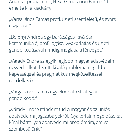
Andreát pedig mint „Next Generation Partner”-t
emelte ki a kiadvány.
„Varga János Tamás profi, üzleti szemléletű, és gyors
észjárású.”
„Belényi Andrea egy barátságos, kiválóan
kommunikáló, profi jogász. Gyakorlatias és üzleti
gondolkodásával mindig meglátja a lényeget.”
„Várady Endre az egyik legjobb magyar adatvédelmi
ügyvéd. Elkötelezett, kiváló problémamegoldó
képességgel és pragmatikus megközelítéssel
rendelkezik.”
„Varga János Tamás egy előrelátó stratégiai
gondolkodó.”
„Várady Endre mindent tud a magyar és az uniós
adatvédelmi jogszabályokról. Gyakorlati megoldásokat
kínál bármilyen adatvédelmi problémára, amivel
szembesülünk.”