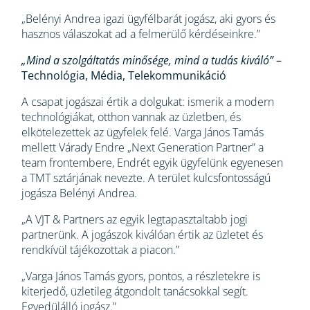
„Belényi Andrea igazi ügyfélbarát jogász, aki gyors és
hasznos válaszokat ad a felmerülő kérdéseinkre.”
„Mind a szolgáltatás minősége, mind a tudás kiváló”
–
Technológia, Média, Telekommunikáció
A csapat jogászai értik a dolgukat: ismerik a modern
technológiákat, otthon vannak az üzletben, és
elkötelezettek az ügyfelek felé. Varga János Tamás
mellett Várady Endre „Next Generation Partner” a
team frontembere, Endrét egyik ügyfelünk egyenesen
a TMT sztárjának nevezte. A terület kulcsfontosságú
jogásza Belényi Andrea.
„A VJT & Partners az egyik legtapasztaltabb jogi
partnerünk. A jogászok kiválóan értik az üzletet és
rendkívül tájékozottak a piacon.”
„Varga János Tamás gyors, pontos, a részletekre is
kiterjedő, üzletileg átgondolt tanácsokkal segít.
Egyedülálló jogász.”