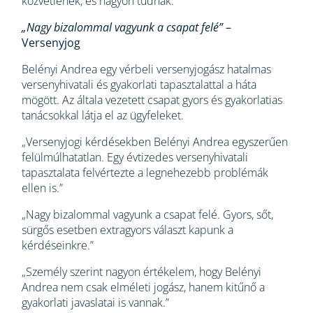
közvetlenek, és nagyon tudnak.”
„Nagy bizalommal vagyunk a csapat felé”
–
Versenyjog
Belényi Andrea egy vérbeli versenyjogász hatalmas
versenyhivatali és gyakorlati tapasztalattal a háta
mögött. Az általa vezetett csapat gyors és gyakorlatias
tanácsokkal látja el az ügyfeleket.
„Versenyjogi kérdésekben Belényi Andrea egyszerűen
felülmúlhatatlan. Egy évtizedes versenyhivatali
tapasztalata felvértezte a legnehezebb problémák
ellen is.”
„Nagy bizalommal vagyunk a csapat felé. Gyors, sőt,
sürgős esetben extragyors választ kapunk a
kérdéseinkre.”
„Személy szerint nagyon értékelem, hogy Belényi
Andrea nem csak elméleti jogász, hanem kitűnő a
gyakorlati javaslatai is vannak.”