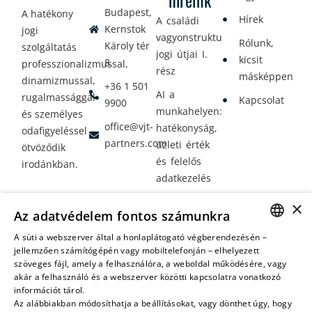
híreink
Budapest,
A hatékony
Hírek
A családi
Kernstok
jogi
vagyonstrukturálás
Rólunk,
Károly tér
szolgáltatás
jogi útjai I.
kicsit
8.
professzionalizmussal,
rész
másképpen
dinamizmussal,
+36 1 501
AI a
rugalmassággal
Kapcsolat
9900
munkahelyen:
és személyes
office@vjt-
hatékonyság,
odafigyeléssel
partners.com
üzleti érték
ötvöződik
és felelős
irodánkban.
adatkezelés
Vagyontervezés:
×
Az adatvédelem fontos számunkra
amikor a jövő
nem a
A süti a webszerver által a honlaplátogató végberendezésén –
HUNGARIAN
jellemzően számítógépén vagy mobiltelefonján – elhelyezett
véletlenen
szöveges fájl, amely a felhasználóra, a weboldal működésére, vagy
múlik
ENGLISH
akár a felhasználó és a webszerver közötti kapcsolatra vonatkozó
információt tárol.
Az alábbiakban módosíthatja a beállításokat, vagy dönthet úgy, hogy