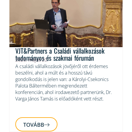
VJT&Partners a Családi vállalkozások
tudományos és szakmai fórumán
2026. május 20.
A családi vállalkozások jövőjéről ott érdemes
beszélni, ahol a múlt és a hosszú távú
gondolkodás is jelen van: a Károlyi-Csekonics
Palota Báltermében megrendezett
konferencián, ahol irodavezető partnerünk, Dr.
Varga János Tamás is előadóként vett részt.
TOVÁBB