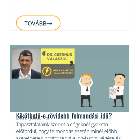
TOVÁBB
Kiköthető-e rövidebb felmondási idő?
2025. július 16.
Tapasztalataink szerint a cégeknél gyakran
előfordul, hogy felmondás esetén minél előbb
szeretnének pontot tenni a jogviszony végére és