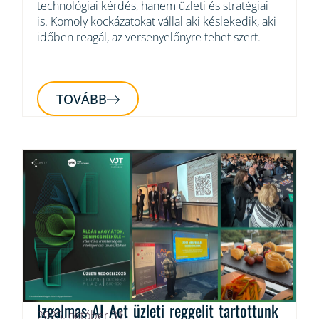
technológiai kérdés, hanem üzleti és stratégiai
is. Komoly kockázatokat vállal aki késlekedik, aki
időben reagál, az versenyelőnyre tehet szert.
TOVÁBB
Izgalmas AI Act üzleti reggelit tartottunk
2025. október 31.