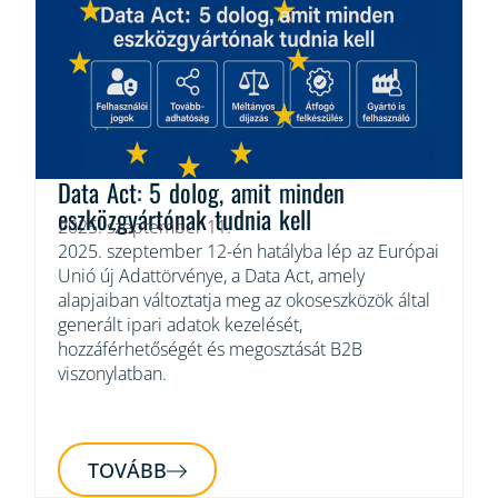
Data Act: 5 dolog, amit minden
eszközgyártónak tudnia kell
2025. szeptember 11.
2025. szeptember 12-én hatályba lép az Európai
Unió új Adattörvénye, a Data Act, amely
alapjaiban változtatja meg az okoseszközök által
generált ipari adatok kezelését,
hozzáférhetőségét és megosztását B2B
viszonylatban.
TOVÁBB