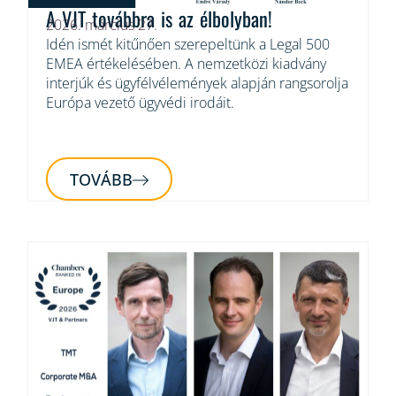
A VJT továbbra is az élbolyban!
2026. március 27.
Idén ismét kitűnően szerepeltünk a Legal 500
EMEA értékelésében. A nemzetközi kiadvány
interjúk és ügyfélvélemények alapján rangsorolja
Európa vezető ügyvédi irodáit.
TOVÁBB