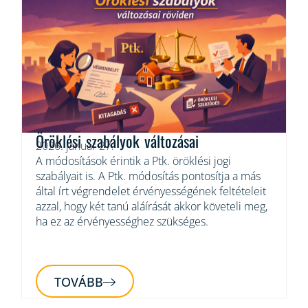
Öröklési szabályok változásai
2026. január 27.
A módosítások érintik a Ptk. öröklési jogi
szabályait is. A Ptk. módosítás pontosítja a más
által írt végrendelet érvényességének feltételeit
azzal, hogy két tanú aláírását akkor követeli meg,
ha ez az érvényességhez szükséges.
TOVÁBB