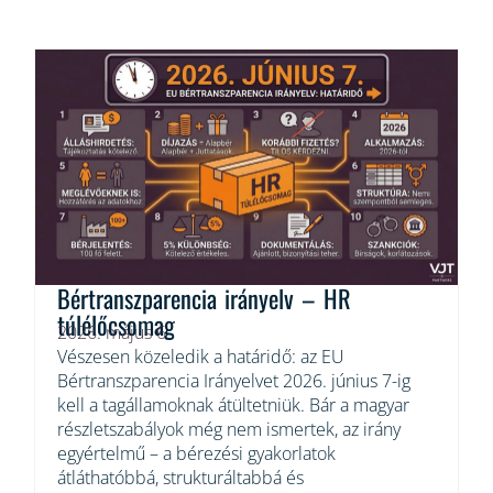
Bértranszparencia irányelv – HR
túlélőcsomag
2026. május 6.
Vészesen közeledik a határidő: az EU
Bértranszparencia Irányelvet 2026. június 7-ig
kell a tagállamoknak átültetniük. Bár a magyar
részletszabályok még nem ismertek, az irány
egyértelmű – a bérezési gyakorlatok
átláthatóbbá, strukturáltabbá és