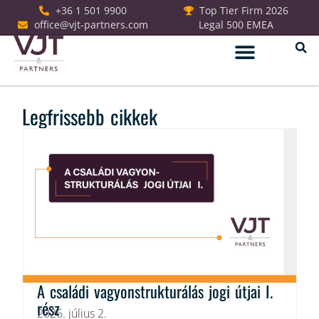
+36 1 501 9900
Top Tier Firm 2026
office@vjt-partners.com
Legal 500 EMEA
Jogi szolgáltatások
Legfrissebb cikkek
A családi vagyonstrukturálás jogi útjai I.
rész
2026. július 2.