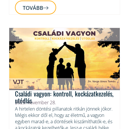
TOVÁBB
Családi vagyon: kontroll, kockázatkezelés,
utódlás
2025. november 28.
A hirtelen döntési pillanatok ritkán jönnek jókor.
Mégis ekkor dől el, hogy az életmű, a vagyon
egyben marad-e, a döntések kiszámíthatók-e, és
a kockázatok kezelhetők-e, lesz-e családi béke.