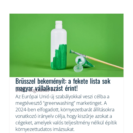
Brüsszel bekeményít: a fekete lista sok
magyar vállalkozást érint!
2025. augusztus 14.
Az Európai Unió új szabályokkal veszi célba a
megtévesztő “greenwashing” marketinget. A
2024-ben elfogadott, környezetbarát állításokra
vonatkozó irányelv célja, hogy kiszűrje azokat a
cégeket, amelyek valós teljesítmény nélkül építik
környezettudatos imázsukat.