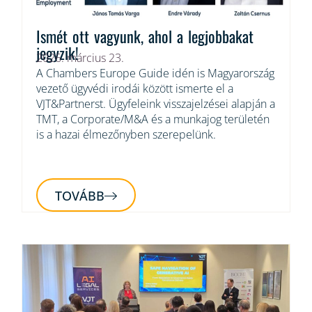
Ismét ott vagyunk, ahol a legjobbakat
jegyzik!
2026. március 23.
A Chambers Europe Guide idén is Magyarország
vezető ügyvédi irodái között ismerte el a
VJT&Partnerst. Ügyfeleink visszajelzései alapján a
TMT, a Corporate/M&A és a munkajog területén
is a hazai élmezőnyben szerepelünk.
TOVÁBB