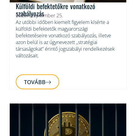
Külföldi befektetőkre vonatkozó
szabályozás
2025. szeptember 25.
Az utóbbi időben kiemelt figyelem kísérte a
külföldi befektetők magyarországi
befektetéseire vonatkozó szabályozás, illetve
azon belül is az úgynevezett „stratégiai
társaságokat” érintő jogszabályi rendelkezések
változásait.
TOVÁBB