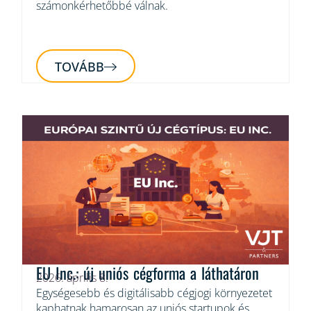
számonkérhetőbbé válnak.
TOVÁBB
EU Inc.: új uniós cégforma a láthatáron
2026. április 8.
Egységesebb és digitálisabb cégjogi környezetet
kaphatnak hamarosan az uniós startupok és