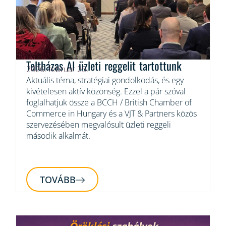
Teltházas AI üzleti reggelit tartottunk
2026. február 25.
Aktuális téma, stratégiai gondolkodás, és egy
kivételesen aktív közönség. Ezzel a pár szóval
foglalhatjuk össze a BCCH / British Chamber of
Commerce in Hungary és a VJT & Partners közös
szervezésében megvalósult üzleti reggeli
második alkalmát.
TOVÁBB