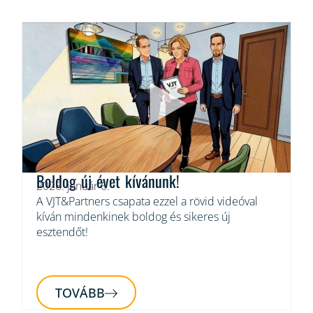
Boldog új évet kívánunk!
2026. január 6.
A VJT&Partners csapata ezzel a rövid videóval
kíván mindenkinek boldog és sikeres új
esztendőt!
TOVÁBB