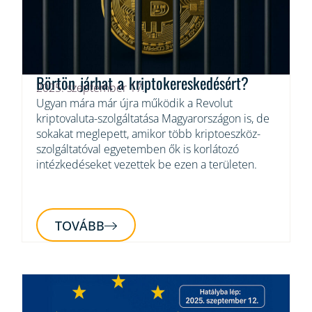
Börtön járhat a kriptokereskedésért?
2025. szeptember 17.
Ugyan mára már újra működik a Revolut
kriptovaluta-szolgáltatása Magyarországon is, de
sokakat meglepett, amikor több kriptoeszköz-
szolgáltatóval egyetemben ők is korlátozó
intézkedéseket vezettek be ezen a területen.
TOVÁBB