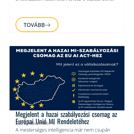
TOVÁBB
Megjelent a hazai szabályozási csomag az
Európai Unió MI Rendeletéhez
2025. november 4.
A mesterséges intelligencia már nem csupán