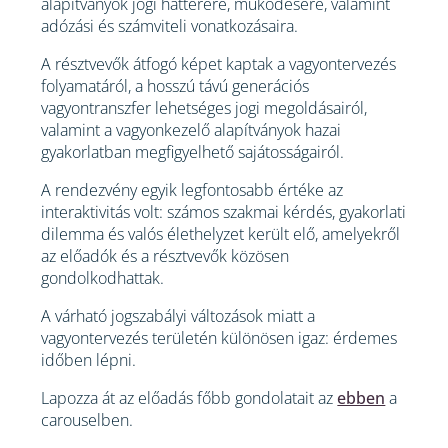
alapítványok jogi hátterére, működésére, valamint
adózási és számviteli vonatkozásaira.
A résztvevők átfogó képet kaptak a vagyontervezés
folyamatáról, a hosszú távú generációs
vagyontranszfer lehetséges jogi megoldásairól,
valamint a vagyonkezelő alapítványok hazai
gyakorlatban megfigyelhető sajátosságairól.
A rendezvény egyik legfontosabb értéke az
interaktivitás volt: számos szakmai kérdés, gyakorlati
dilemma és valós élethelyzet került elő, amelyekről
az előadók és a résztvevők közösen
gondolkodhattak.
A várható jogszabályi változások miatt a
vagyontervezés területén különösen igaz: érdemes
időben lépni.
Lapozza át az előadás főbb gondolatait az
ebben
a
carouselben.