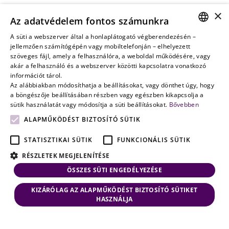
Vagyontervezés:
×
Az adatvédelem fontos számunkra
amikor a jövő
nem a
A süti a webszerver által a honlaplátogató végberendezésén –
HUNGARIAN
jellemzően számítógépén vagy mobiltelefonján – elhelyezett
véletlenen
szöveges fájl, amely a felhasználóra, a weboldal működésére, vagy
múlik
ENGLISH
akár a felhasználó és a webszerver közötti kapcsolatra vonatkozó
információt tárol.
Az alábbiakban módosíthatja a beállításokat, vagy dönthet úgy, hogy
a böngészője beállításában részben vagy egészben kikapcsolja a
sütik használatát vagy módosítja a süti beállításokat.
Bővebben
ALAPMŰKÖDÉST BIZTOSÍTÓ SÜTIK
STATISZTIKAI SÜTIK
FUNKCIONÁLIS SÜTIK
RÉSZLETEK MEGJELENÍTÉSE
ÖSSZES SÜTI ENGEDÉLYEZÉSE
KIZÁRÓLAG AZ ALAPMŰKÖDÉST BIZTOSÍTÓ SÜTIKET
HASZNÁLJA