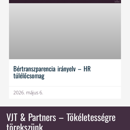
Bértranszparencia irányelv – HR
túlélőcsomag
2026. május 6.
VJT & Partners
– Tökéletességre
törekszünk