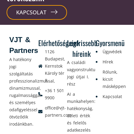
KAPCSOLAT
VJT &
Elérhetőségeink
Legfrissebb
Gyorsmenü
Partners
híreink
1126
Ügyvédek
Budapest,
A hatékony
Hírek
A családi
Kernstok
jogi
vagyonstrukturálás
Rólunk,
Károly tér
szolgáltatás
jogi útjai I.
kicsit
8.
professzionalizmussal,
rész
másképpen
dinamizmussal,
+36 1 501
AI a
rugalmassággal
Kapcsolat
9900
munkahelyen:
és személyes
office@vjt-
hatékonyság,
odafigyeléssel
partners.com
üzleti érték
ötvöződik
és felelős
irodánkban.
adatkezelés