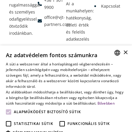
+36 1 501
AI a
rugalmassággal
Kapcsolat
9900
munkahelyen:
és személyes
office@vjt-
hatékonyság,
odafigyeléssel
partners.com
üzleti érték
ötvöződik
és felelős
irodánkban.
adatkezelés
Vagyontervezés:
×
Az adatvédelem fontos számunkra
amikor a jövő
nem a
A süti a webszerver által a honlaplátogató végberendezésén –
HUNGARIAN
jellemzően számítógépén vagy mobiltelefonján – elhelyezett
véletlenen
szöveges fájl, amely a felhasználóra, a weboldal működésére, vagy
múlik
ENGLISH
akár a felhasználó és a webszerver közötti kapcsolatra vonatkozó
információt tárol.
Az alábbiakban módosíthatja a beállításokat, vagy dönthet úgy, hogy
a böngészője beállításában részben vagy egészben kikapcsolja a
sütik használatát vagy módosítja a süti beállításokat.
Bővebben
ALAPMŰKÖDÉST BIZTOSÍTÓ SÜTIK
STATISZTIKAI SÜTIK
FUNKCIONÁLIS SÜTIK