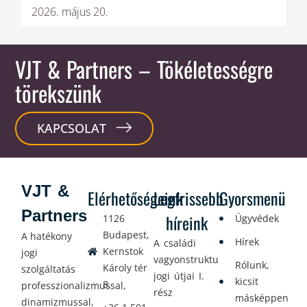
2026. május 20.
VJT & Partners
– Tökéletességre
törekszünk
KAPCSOLAT
VJT &
Elérhetőségeink
Legfrissebb
Gyorsmenü
Partners
híreink
1126
Ügyvédek
Budapest,
A hatékony
Hírek
A családi
Kernstok
jogi
vagyonstrukturálás
Rólunk,
Károly tér
szolgáltatás
jogi útjai I.
kicsit
8.
professzionalizmussal,
rész
másképpen
dinamizmussal,