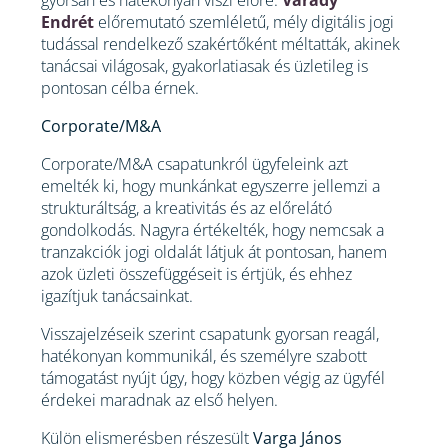
gyorsan és hatékonyan viszi előre.
Várady
Endrét
előremutató szemléletű, mély digitális jogi
tudással rendelkező szakértőként méltatták, akinek
tanácsai világosak, gyakorlatiasak és üzletileg is
pontosan célba érnek.
Corporate/M&A
Corporate/M&A csapatunkról ügyfeleink azt
emelték ki, hogy munkánkat egyszerre jellemzi a
strukturáltság, a kreativitás és az előrelátó
gondolkodás. Nagyra értékelték, hogy nemcsak a
tranzakciók jogi oldalát látjuk át pontosan, hanem
azok üzleti összefüggéseit is értjük, és ehhez
igazítjuk tanácsainkat.
Visszajelzéseik szerint csapatunk gyorsan reagál,
hatékonyan kommunikál, és személyre szabott
támogatást nyújt úgy, hogy közben végig az ügyfél
érdekei maradnak az első helyen.
Külön elismerésben részesült
Varga János