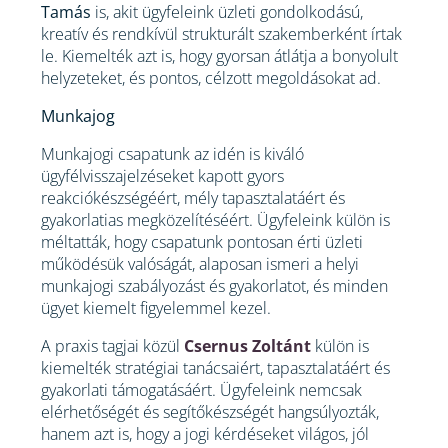
Tamás
is, akit ügyfeleink üzleti gondolkodású,
kreatív és rendkívül strukturált szakemberként írtak
le. Kiemelték azt is, hogy gyorsan átlátja a bonyolult
helyzeteket, és pontos, célzott megoldásokat ad.
Munkajog
Munkajogi csapatunk az idén is kiváló
ügyfélvisszajelzéseket kapott gyors
reakciókészségéért, mély tapasztalatáért és
gyakorlatias megközelítéséért. Ügyfeleink külön is
méltatták, hogy csapatunk pontosan érti üzleti
működésük valóságát, alaposan ismeri a helyi
munkajogi szabályozást és gyakorlatot, és minden
ügyet kiemelt figyelemmel kezel.
A praxis tagjai közül
Csernus Zoltánt
külön is
kiemelték stratégiai tanácsaiért, tapasztalatáért és
gyakorlati támogatásáért. Ügyfeleink nemcsak
elérhetőségét és segítőkészségét hangsúlyozták,
hanem azt is, hogy a jogi kérdéseket világos, jól