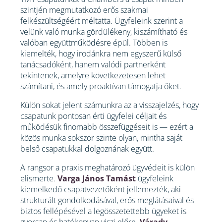
szintjén megmutatkozó erős szakmai
felkészültségéért méltatta. Ügyfeleink szerint a
velünk való munka gördülékeny, kiszámítható és
valóban együttműködésre épül. Többen is
kiemelték, hogy irodánkra nem egyszerű külső
tanácsadóként, hanem valódi partnerként
tekintenek, amelyre következetesen lehet
számítani, és amely proaktívan támogatja őket.
Külön sokat jelent számunkra az a visszajelzés, hogy
csapatunk pontosan érti ügyfelei céljait és
működésük finomabb összefüggéseit is — ezért a
közös munka sokszor szinte olyan, mintha saját
belső csapatukkal dolgoznának együtt.
A rangsor a praxis meghatározó ügyvédeit is külön
elismerte.
Varga János Tamást
ügyfeleink
kiemelkedő csapatvezetőként jellemezték, aki
strukturált gondolkodásával, erős meglátásaival és
biztos fellépésével a legösszetettebb ügyeket is