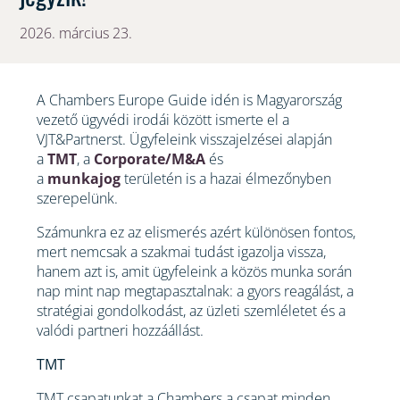
2026. március 23.
A Chambers Europe Guide idén is Magyarország
vezető ügyvédi irodái között ismerte el a
VJT&Partnerst. Ügyfeleink visszajelzései alapján
a
TMT
, a
Corporate/M&A
és
a
munkajog
területén is a hazai élmezőnyben
szerepelünk.
Számunkra ez az elismerés azért különösen fontos,
mert nemcsak a szakmai tudást igazolja vissza,
hanem azt is, amit ügyfeleink a közös munka során
nap mint nap megtapasztalnak: a gyors reagálást, a
stratégiai gondolkodást, az üzleti szemléletet és a
valódi partneri hozzáállást.
TMT
TMT csapatunkat a Chambers a csapat minden