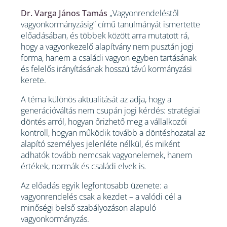
Dr. Varga János Tamás
„Vagyonrendeléstől
vagyonkormányzásig” című tanulmányát ismertette
előadásában, és többek között arra mutatott rá,
hogy a vagyonkezelő alapítvány nem pusztán jogi
forma, hanem a családi vagyon egyben tartásának
és felelős irányításának hosszú távú kormányzási
kerete.
A téma különös aktualitását az adja, hogy a
generációváltás nem csupán jogi kérdés: stratégiai
döntés arról, hogyan őrizhető meg a vállalkozói
kontroll, hogyan működik tovább a döntéshozatal az
alapító személyes jelenléte nélkül, és miként
adhatók tovább nemcsak vagyonelemek, hanem
értékek, normák és családi elvek is.
Az előadás egyik legfontosabb üzenete: a
vagyonrendelés csak a kezdet – a valódi cél a
minőségi belső szabályozáson alapuló
vagyonkormányzás.