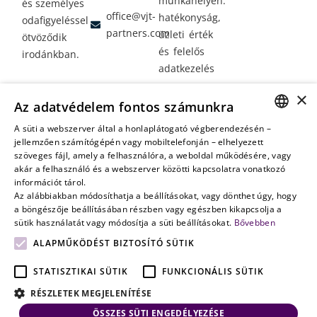
munkahelyen:
és személyes
office@vjt-
hatékonyság,
odafigyeléssel
partners.com
üzleti érték
ötvöződik
és felelős
irodánkban.
adatkezelés
Vagyontervezés:
×
Az adatvédelem fontos számunkra
amikor a jövő
nem a
A süti a webszerver által a honlaplátogató végberendezésén –
HUNGARIAN
jellemzően számítógépén vagy mobiltelefonján – elhelyezett
véletlenen
szöveges fájl, amely a felhasználóra, a weboldal működésére, vagy
múlik
ENGLISH
akár a felhasználó és a webszerver közötti kapcsolatra vonatkozó
információt tárol.
Az alábbiakban módosíthatja a beállításokat, vagy dönthet úgy, hogy
a böngészője beállításában részben vagy egészben kikapcsolja a
sütik használatát vagy módosítja a süti beállításokat.
Bővebben
ALAPMŰKÖDÉST BIZTOSÍTÓ SÜTIK
STATISZTIKAI SÜTIK
FUNKCIONÁLIS SÜTIK
RÉSZLETEK MEGJELENÍTÉSE
ÖSSZES SÜTI ENGEDÉLYEZÉSE