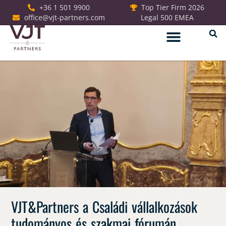
+36 1 501 9900
Top Tier Firm 2026
office@vjt-partners.com
Legal 500 EMEA
Jogi szolgáltatások
VJT&Partners a Családi vállalkozások
tudományos és szakmai fórumán