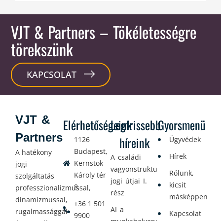
VJT & Partners
– Tökéletességre
törekszünk
KAPCSOLAT
VJT &
Elérhetőségeink
Legfrissebb
Gyorsmenü
Partners
híreink
1126
Ügyvédek
Budapest,
A hatékony
Hírek
A családi
Kernstok
jogi
vagyonstrukturálás
Rólunk,
Károly tér
szolgáltatás
jogi útjai I.
kicsit
8.
professzionalizmussal,
rész
másképpen
dinamizmussal,
+36 1 501
AI a
rugalmassággal
Kapcsolat
9900