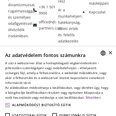
rész
másképpen
dinamizmussal,
+36 1 501
AI a
rugalmassággal
Kapcsolat
9900
munkahelyen:
és személyes
office@vjt-
hatékonyság,
odafigyeléssel
partners.com
üzleti érték
ötvöződik
és felelős
irodánkban.
adatkezelés
Vagyontervezés:
×
Az adatvédelem fontos számunkra
amikor a jövő
nem a
A süti a webszerver által a honlaplátogató végberendezésén –
HUNGARIAN
jellemzően számítógépén vagy mobiltelefonján – elhelyezett
véletlenen
szöveges fájl, amely a felhasználóra, a weboldal működésére, vagy
múlik
ENGLISH
akár a felhasználó és a webszerver közötti kapcsolatra vonatkozó
információt tárol.
Az alábbiakban módosíthatja a beállításokat, vagy dönthet úgy, hogy
a böngészője beállításában részben vagy egészben kikapcsolja a
sütik használatát vagy módosítja a süti beállításokat.
Bővebben
ALAPMŰKÖDÉST BIZTOSÍTÓ SÜTIK
STATISZTIKAI SÜTIK
FUNKCIONÁLIS SÜTIK