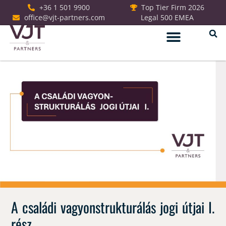
+36 1 501 9900
Top Tier Firm 2026
office@vjt-partners.com
Legal 500 EMEA
Jogi szolgáltatások
A családi vagyonstrukturálás jogi útjai I.
rész