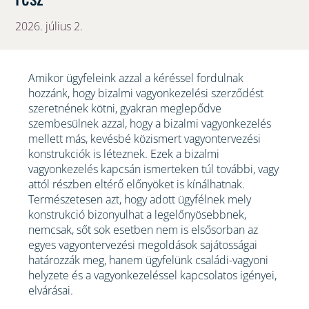
2026. július 2.
Amikor ügyfeleink azzal a kéréssel fordulnak
hozzánk, hogy bizalmi vagyonkezelési szerződést
szeretnének kötni, gyakran meglepődve
szembesülnek azzal, hogy a bizalmi vagyonkezelés
mellett más, kevésbé közismert vagyontervezési
konstrukciók is léteznek. Ezek a bizalmi
vagyonkezelés kapcsán ismerteken túl további, vagy
attól részben eltérő előnyöket is kínálhatnak.
Természetesen azt, hogy adott ügyfélnek mely
konstrukció bizonyulhat a legelőnyösebbnek,
nemcsak, sőt sok esetben nem is elsősorban az
egyes vagyontervezési megoldások sajátosságai
határozzák meg, hanem ügyfelünk családi-vagyoni
helyzete és a vagyonkezeléssel kapcsolatos igényei,
elvárásai.