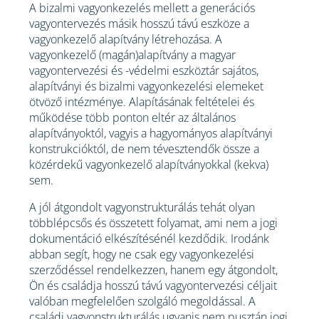
A bizalmi vagyonkezelés mellett a generációs
vagyontervezés másik hosszú távú eszköze a
vagyonkezelő alapítvány létrehozása. A
vagyonkezelő (magán)alapítvány a magyar
vagyontervezési és -védelmi eszköztár sajátos,
alapítványi és bizalmi vagyonkezelési elemeket
ötvöző intézménye. Alapításának feltételei és
működése több ponton eltér az általános
alapítványoktól, vagyis a hagyományos alapítványi
konstrukcióktól, de nem tévesztendők össze a
közérdekű vagyonkezelő alapítványokkal (kekva)
sem.
A jól átgondolt vagyonstrukturálás tehát olyan
többlépcsős és összetett folyamat, ami nem a jogi
dokumentáció elkészítésénél kezdődik. Irodánk
abban segít, hogy ne csak egy vagyonkezelési
szerződéssel rendelkezzen, hanem egy átgondolt,
Ön és családja hosszú távú vagyontervezési céljait
valóban megfelelően szolgáló megoldással. A
családi vagyonstrukturálás ugyanis nem pusztán jogi