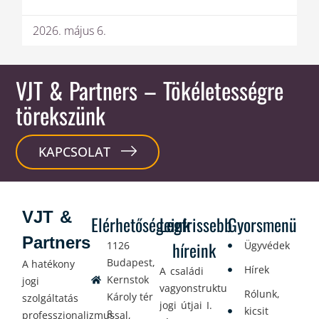
2026. május 6.
VJT & Partners
– Tökéletességre
törekszünk
KAPCSOLAT
VJT &
Elérhetőségeink
Legfrissebb
Gyorsmenü
Partners
híreink
1126
Ügyvédek
Budapest,
A hatékony
Hírek
A családi
Kernstok
jogi
vagyonstrukturálás
Rólunk,
Károly tér
szolgáltatás
jogi útjai I.
kicsit
8.
professzionalizmussal,