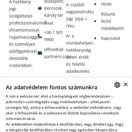
Budapest,
A hatékony
Hírek
A családi
Kernstok
jogi
vagyonstrukturálás
Rólunk,
Károly tér
szolgáltatás
jogi útjai I.
kicsit
8.
professzionalizmussal,
rész
másképpen
dinamizmussal,
+36 1 501
AI a
rugalmassággal
Kapcsolat
9900
munkahelyen:
és személyes
office@vjt-
hatékonyság,
odafigyeléssel
partners.com
üzleti érték
ötvöződik
és felelős
irodánkban.
adatkezelés
Vagyontervezés:
×
Az adatvédelem fontos számunkra
amikor a jövő
nem a
A süti a webszerver által a honlaplátogató végberendezésén –
HUNGARIAN
jellemzően számítógépén vagy mobiltelefonján – elhelyezett
véletlenen
szöveges fájl, amely a felhasználóra, a weboldal működésére, vagy
múlik
ENGLISH
akár a felhasználó és a webszerver közötti kapcsolatra vonatkozó
információt tárol.
Az alábbiakban módosíthatja a beállításokat, vagy dönthet úgy, hogy
a böngészője beállításában részben vagy egészben kikapcsolja a