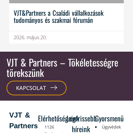
VJT&Partners a Családi vállalkozások
tudományos és szakmai fórumán
2026. május 20.
VJT & Partners
– Tökéletességre
törekszünk
KAPCSOLAT
VJT &
Elérhetőségeink
Legfrissebb
Gyorsmenü
Partners
híreink
1126
Ügyvédek