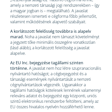
amely a nemzeti társasági jogi rendszerekben – így
a magyar jogban is – megtalálható. A javaslat
részletesen ismerteti e cégforma főbb jellemzőit,
valamint működésének alapvető szabályait.
A korlátozott felelősség továbbra is alapelv
marad.
Noha a javaslat nem támaszt követelményt
a jegyzett tőke minimális összegére vonatkozóan
(lásd alább), a korlátozott felelősség a javaslat
alapelve.
Az EU Inc. bejegyzése tagállami szinten
történne.
A javaslat nem hoz létre szupranacionális
nyilvántartó hatóságot; a cégbejegyzést és a
társasági események nyilvántartását a nemzeti
cégnyilvántartások végeznék. Ugyanakkor a
tagállami hatóságok kötelesek lennének valamennyi
releváns adatot és bejegyzést egy központi, uniós
szintű elektronikus rendszerbe feltölteni, amely az
EU összes hivatalos nyelvén hozzáférhető lenne.