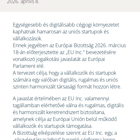
2026. április 8.
Egységesebb és digitálisabb cégjogi környezetet
kaphatnak hamarosan az uniós startupok és
vállalkozások.
Ennek jegyében az Európai Bizottság 2026. március
18-án előterjesztette az „EU Inc.” bevezetésére
vonatkozó jogalkotási javaslatát az Európai
Parlament elé.
A tervezet célja, hogy a vállalkozók és startupok
számára egy valóban digitális, rugalmas és uniós
szinten harmonizált társasági formát hozzon létre.
A javaslat értelmében az EU Inc. valamennyi
tagállamban elérhetővé válna és rugalmas, digitális
és harmonizált keretrendszert biztosítana,
amelynek célja az Európai Unión belül működő
vállalkozók és startupok támogatása.
A Bizottság elképzelése szerint az EU Inc. egy, a
„részvénytársasághoz” hasonló cégforma lenne,