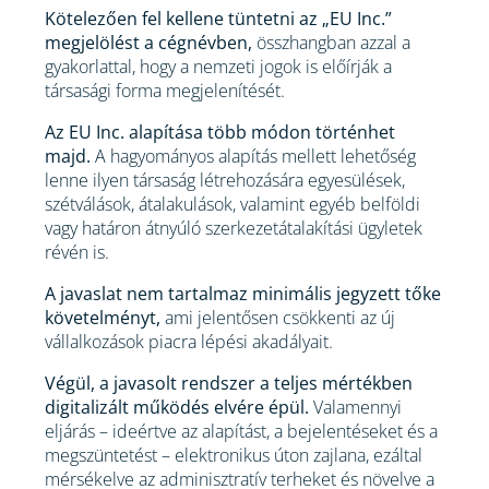
Kötelezően fel kellene tüntetni az „EU Inc.”
megjelölést a cégnévben,
összhangban azzal a
gyakorlattal, hogy a nemzeti jogok is előírják a
társasági forma megjelenítését.
Az EU Inc. alapítása több módon történhet
majd.
A hagyományos alapítás mellett lehetőség
lenne ilyen társaság létrehozására egyesülések,
szétválások, átalakulások, valamint egyéb belföldi
vagy határon átnyúló szerkezetátalakítási ügyletek
révén is.
A javaslat nem tartalmaz minimális jegyzett tőke
követelményt,
ami jelentősen csökkenti az új
vállalkozások piacra lépési akadályait.
Végül, a javasolt rendszer a teljes mértékben
digitalizált működés elvére épül.
Valamennyi
eljárás – ideértve az alapítást, a bejelentéseket és a
megszüntetést – elektronikus úton zajlana, ezáltal
mérsékelve az adminisztratív terheket és növelve a