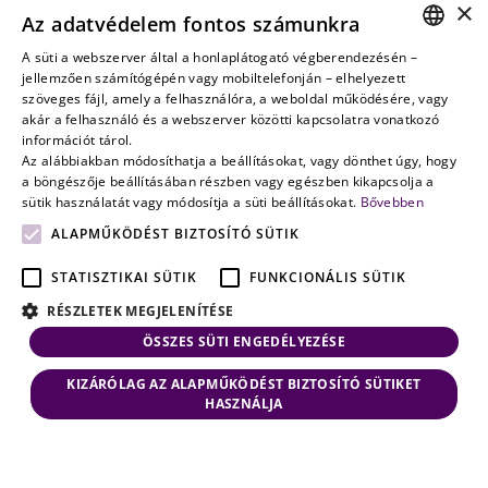
Vagyontervezés:
×
Az adatvédelem fontos számunkra
amikor a jövő
nem a
A süti a webszerver által a honlaplátogató végberendezésén –
HUNGARIAN
jellemzően számítógépén vagy mobiltelefonján – elhelyezett
véletlenen
szöveges fájl, amely a felhasználóra, a weboldal működésére, vagy
múlik
ENGLISH
akár a felhasználó és a webszerver közötti kapcsolatra vonatkozó
információt tárol.
Az alábbiakban módosíthatja a beállításokat, vagy dönthet úgy, hogy
a böngészője beállításában részben vagy egészben kikapcsolja a
sütik használatát vagy módosítja a süti beállításokat.
Bővebben
ALAPMŰKÖDÉST BIZTOSÍTÓ SÜTIK
STATISZTIKAI SÜTIK
FUNKCIONÁLIS SÜTIK
RÉSZLETEK MEGJELENÍTÉSE
ÖSSZES SÜTI ENGEDÉLYEZÉSE
KIZÁRÓLAG AZ ALAPMŰKÖDÉST BIZTOSÍTÓ SÜTIKET
HASZNÁLJA