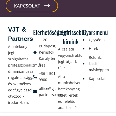
KAPCSOLAT
VJT &
Elérhetőségeink
Legfrissebb
Gyorsmenü
Partners
híreink
1126
Ügyvédek
Budapest,
A hatékony
Hírek
A családi
Kernstok
jogi
vagyonstrukturálás
Rólunk,
Károly tér
szolgáltatás
jogi útjai I.
kicsit
8.
professzionalizmussal,
rész
másképpen
dinamizmussal,
+36 1 501
AI a
rugalmassággal
Kapcsolat
9900
munkahelyen:
és személyes
office@vjt-
hatékonyság,
odafigyeléssel
partners.com
üzleti érték
ötvöződik
és felelős
irodánkban.
adatkezelés