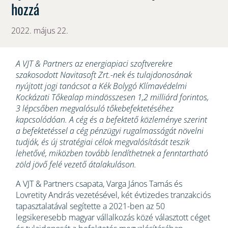
hozzá
2022. május 22.
A VJT & Partners az energiapiaci szoftverekre
szakosodott Navitasoft Zrt.-nek és tulajdonosának
nyújtott jogi tanácsot a Kék Bolygó Klímavédelmi
Kockázati Tőkealap mindösszesen 1,2 milliárd forintos,
3 lépcsőben megvalósuló tőkebefektetéséhez
kapcsolódóan. A cég és a befektető közleménye szerint
a befektetéssel a cég pénzügyi rugalmasságát növelni
tudják, és új stratégiai célok megvalósítását teszik
lehetővé, miközben tovább lendíthetnek a fenntartható
zöld jövő felé vezető átalakuláson.
A VJT & Partners csapata, Varga János Tamás és
Lovretity András vezetésével, két évtizedes tranzakciós
tapasztalatával segítette a 2021-ben az 50
legsikeresebb magyar vállalkozás közé választott céget