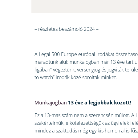
– részletes beszámoló 2024 –
A Legal 500 Europe európai irodákat összehaso
maradtunk alul: munkajogban már 13 éve tartjuk a
ligában” végeztünk, versenyjog és jogviták terü
to watch” irodák közé soroltak minket.
Munkajog
ban
13 éve a legjobbak között!
Ez a 13-mas szám nem a szerencsén múlott. A Lo
szakértelmük, elkötelezettségük az ügyfelek fel
mindez a szaktudás még egy kis humorral is fűs