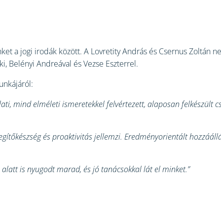
nket a jogi irodák között. A Lovretity András és Csernus Zoltán n
ki, Belényi Andreával és Vezse Eszterrel.
unkájáról:
ti, mind elméleti ismeretekkel felvértezett, alaposan felkészült 
gítőkészség és proaktivitás jellemzi. Eredményorientált hozzáál
latt is nyugodt marad, és jó tanácsokkal lát el minket.”