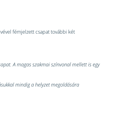
evével fémjelzett csapat további két
csapat. A magas szakmai színvonal mellett is egy
lásukkal mindig a helyzet megoldására