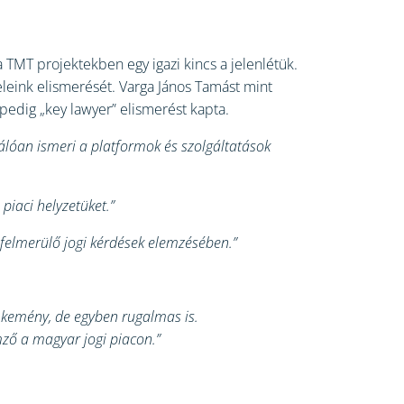
a TMT projektekben egy igazi kincs a jelenlétük.
leink elismerését. Varga János Tamást mint
pedig „key lawyer” elismerést kapta.
válóan ismeri a platformok és szolgáltatások
iaci helyzetüket.”
felmerülő jogi kérdések elemzésében.”
a kemény, de egyben rugalmas is.
ző a magyar jogi piacon.”