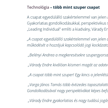
Technológia
– több mint szuper csapat
A csapat egyedülálló szakértelemmel van jelen az
Gyakorlatias gondolkodásukkal, perspektivikus 
„Leading Individual” említi a kiadvány, Várady 
„A csapat egyedülálló szakértelemmel van jelen a
működését a hozzájuk kapcsolódó jogi kockázat
„Belényi Andrea a megkeresésekre szupergyorsan
„Várady Endre kiválóan kiismeri magát az adatv
„A csapat több mint szuper! Egy kincs a jelenlétü
„Varga János Tamás több évtizedes tapasztalatta
Gondolkodásával nagy perspektívákat képes befog
„Várady Endre gyakorlatias és nagy tudású jogás