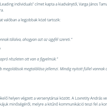
 „Leading individuals” címet kapta a kiadványtól, Varga János Ta
ra.
t valóban a legjobbak közé tartozik:
nak tálalva, ahogyan azt az ügyfél szereti.”
!
pró részleten ott van a figyelmük.”
bb megoldások megtalálása jellemzi. Mindig nyitott füllel vannak a
kelő helyen végzett a versenytársai között. A Lovretity András ve
ájuk minőségéről, melyre a kitűnő kommunikáció teszi fel a kor