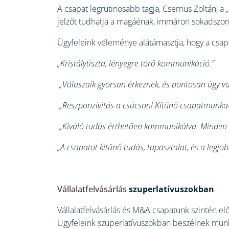
A csapat legrutinosabb tagja, Csernus Zoltán, a
jelzőt tudhatja a magáénak, immáron sokadszor
Ügyfeleink véleménye alátámasztja, hogy a csapa
„Kristálytiszta, lényegre törő kommunikáció.”
„Válaszaik gyorsan érkeznek, és pontosan úgy van
„Reszponzivitás a csúcson! Kitűnő csapatmunka
„Kiváló tudás érthetően kommunikálva. Minden a
„A csapatot kitűnő tudás, tapasztalat, és a legjo
Vállalatfelvásárlás
szuperlatívuszokban
Vállalatfelvásárlás és M&A csapatunk szintén elő
Ügyfeleink szuperlatívuszokban beszélnek munk