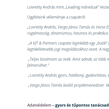
Lovretity András mint „Leading individual” Vezs
Ügyfeleink véleménye a csapatról:
„Lovretity András, Varga János Tamás és Vezse Es
rugalmasság, dinamizmus, hasznos és praktikus 
„A VJT & Partners csapata leginkább egy „butik” 
legtökéletesebb jogi megoldásokhoz vezet. A nag
„Teljes bizalmam az övék. Amit adnak, az több m
felmerülhet.”
„Lovretity András gyors, hatékony, gyakorlatias, 
„Varga János Tamás kiváló projektmenedzser. Mag
Adatvédelem
– gyors és tűpontos tanácsa