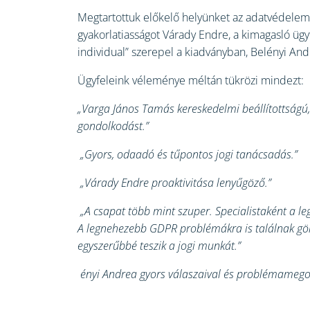
Megtartottuk előkelő helyünket az adatvédelem t
gyakorlatiasságot Várady Endre, a kimagasló üg
individual” szerepel a kiadványban, Belényi A
Ügyfeleink véleménye méltán tükrözi mindezt:
„Varga János Tamás kereskedelmi beállítottságú, 
gondolkodást.”
„Gyors, odaadó és tűpontos jogi tanácsadás.”
„Várady Endre proaktivitása lenyűgöző.”
„A csapat több mint szuper. Specialistaként a l
A legnehezebb GDPR problémákra is találnak gör
egyszerűbbé teszik a jogi munkát.”
ényi Andrea gyors válaszaival és problémamegoldó