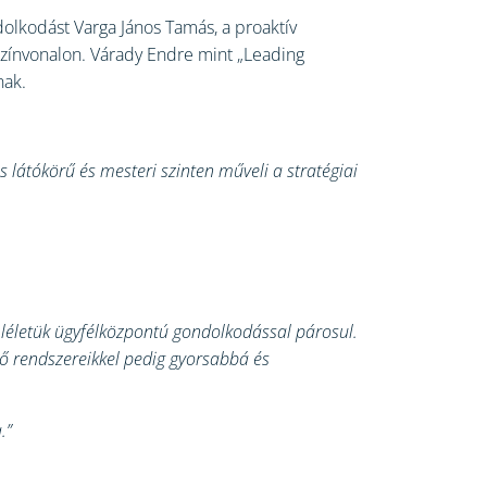
dolkodást Varga János Tamás, a proaktív
színvonalon. Várady Endre mint „Leading
nak.
 látókörű és mesteri szinten műveli a stratégiai
mléletük ügyfélközpontú gondolkodással párosul.
ő rendszereikkel pedig gyorsabbá és
.”