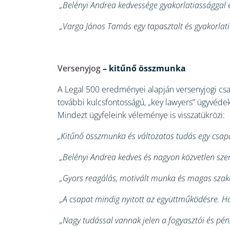
„Belényi Andrea kedvessége gyakorlatiassággal é
„Varga János Tamás egy tapasztalt és gyakorlatia
Versenyjog
– kitűnő összmunka
A Legal 500 eredményei alapján versenyjogi cs
további kulcsfontosságú, „key lawyers” ügyvédek
Mindezt ügyfeleink véleménye is visszatükrözi:
„Kitűnő összmunka és változatos tudás egy csapa
„Belényi Andrea kedves és nagyon közvetlen sze
„Gyors reagálás, motivált munka és magas szaké
„A csapat mindig nyitott az együttműködésre. Ha
„Nagy tudással vannak jelen a fogyasztói és pénz