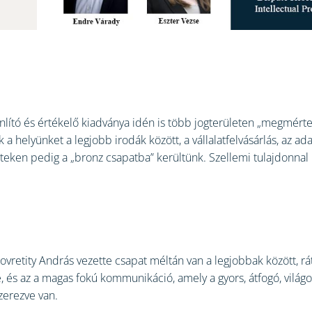
nlító és értékelő kiadványa idén is több jogterületen „megmér
 helyünket a legjobb irodák között, a vállalatfelvásárlás, az ad
leteken pedig a „bronz csapatba” kerültünk. Szellemi tulajdonn
vretity András vezette csapat méltán van a legjobbak között, r
é, és az a magas fokú kommunikáció, amely a gyors, átfogó, világ
zerezve van.