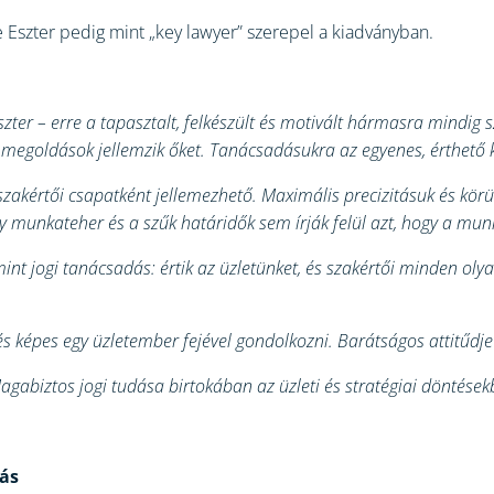
e Eszter pedig mint „key lawyer” szerepel a kiadványban.
zter – erre a tapasztalt, felkészült és motivált hármasra mindig
megoldások jellemzik őket. Tanácsadásukra az egyenes, érthető k
szakértői csapatként jellemezhető. Maximális precizitásuk és körü
y munkateher és a szűk határidők sem írják felül azt, hogy a mun
int jogi tanácsadás: értik az üzletünket, és szakértői minden o
és képes egy üzletember fejével gondolkozni. Barátságos attitűdje 
abiztos jogi tudása birtokában az üzleti és stratégiai döntésekbe
dás