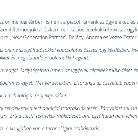
 online jogi térben. Ismerik a piacot, ismerik az ügyfeleket, és 
szemléletmódjukkal és kommunikációs érzékükkel kivívták ügyfe
Endre „Next Generation Partner”, Belényi Andrea és Vezse Eszter 
z online szolgáltatásokkal kapcsolatos összes jogi kérdésben, ki
okkal és megoldandó problémákkal együtt.”
 reagál. Mélységeiben ismeri az ügyfelek cégeinek működését és p
édelmi és egyéb TMT kérdésekben. Elsőrangú az összetett, éppen 
k a technológiai projektjeinkben.”
l rendelkezik a technológiai tranzakciók terén. Tárgyalási stílus
ni. Érti a „tech” termékek működését, ami egyáltalán nem jellem
z. A kisujjában van a technológiai szabályozás.