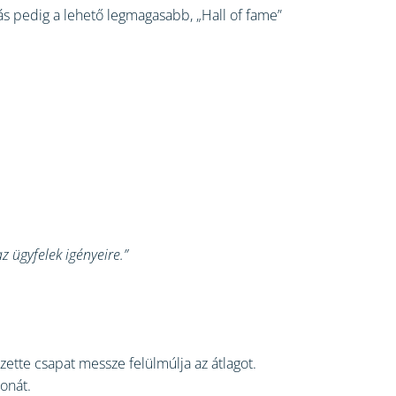
más pedig a lehető legmagasabb, „Hall of fame”
z ügyfelek igényeire.”
zette csapat messze felülmúlja az átlagot.
onát.