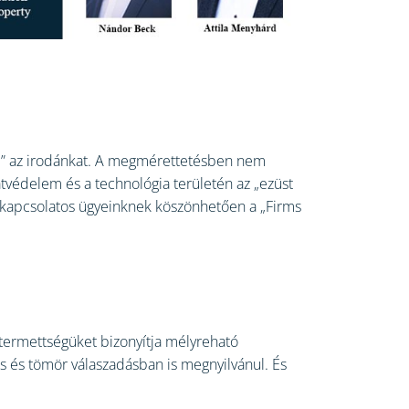
te” az irodánkat. A megmérettetésben nem
atvédelem és a technológia területén az „ezüst
al kapcsolatos ügyeinknek köszönhetően a „Firms
átermettségüket bizonyítja mélyreható
os és tömör válaszadásban is megnyilvánul. És