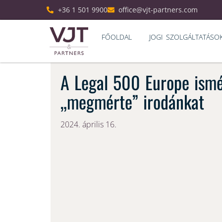
+36 1 501 9900
office@vjt-partners.com
FŐOLDAL
JOGI SZOLGÁLTATÁSO
A Legal 500 Europe ism
„megmérte” irodánkat
2024. április 16.