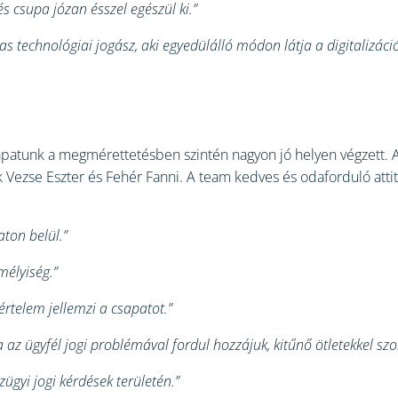
s csupa józan ésszel egészül ki.”
s technológiai jogász, aki egyedülálló módon látja a digitalizáció
apatunk a megmérettetésben szintén nagyon jó helyen végzett. A
 Vezse Eszter és Fehér Fanni. A team kedves és odaforduló attitű
ton belül.”
mélyiség.”
rtelem jellemzi a csapatot.”
 az ügyfél jogi problémával fordul hozzájuk, kitűnő ötletekkel sz
ügyi jogi kérdések területén.”