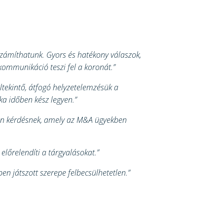
 számíthatunk. Gyors és hatékony válaszok,
ommunikáció teszi fel a koronát.”
ltekintő, átfogó helyzetelemzésük a
ka időben kész legyen.”
lyan kérdésnek, amely az M&A ügyekben
előrelendíti a tárgyalásokat.”
n játszott szerepe felbecsülhetetlen.”