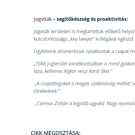
Jogviták
– segítőkészség és proaktivitás:
Jogviták területen is megtartottuk előkelő helyü
kulcsfontosságú „key lawyer” kollégával egészül 
Ügyfeleink elismeréssel nyilatkoztak a csapat m
„Több jogterület vonatkozásában is mind gyakorla
laza, kellemes légkör veszi körül őket.”
„A csapattagokat a magas szakmaiság mellett se
törekednek.”
„Csernus Zoltán a legjobb ügyvéd. Nagy nyomás a
CIKK MEGOSZTÁSA: