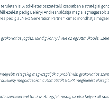
erületén is. A tökéletes összetételű csapatban a stratégiai gon
yfélkezelést pedig Belényi Andrea valósítja meg a legmagasabb 
ndrea pedig a „Next Generation Partner” címet mondhatja magáé
gyakorlatias jogász. Mindig könnyű vele az együttműködés. Széles
egmélyebb rétegekig megvizsgálják a problémát, gyakorlatias sze
dülékeny megoldásokat, automatizált GDPR megfelelést elősegít
 szemléletével tűnik ki. Az ügyfél mindig az első helyen áll nála