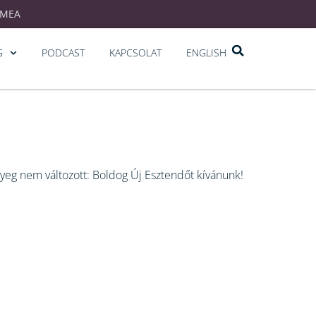
EMEA
G
PODCAST
KAPCSOLAT
ENGLISH
ényeg nem változott: Boldog Új Esztendőt kívánunk!