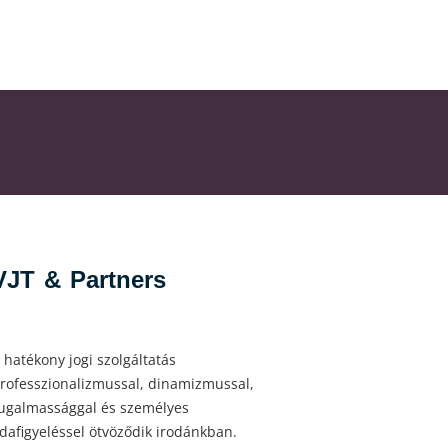
VJT & Partners
 hatékony jogi szolgáltatás
rofesszionalizmussal, dinamizmussal,
ugalmassággal és személyes
dafigyeléssel ötvöződik irodánkban.