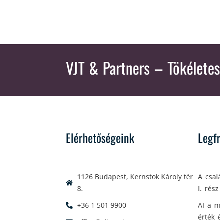
VJT & Partners
– Tökéletes
Elérhetőségeink
Legf
1126 Budapest, Kernstok Károly tér
A csal
8.
I. rész
+36 1 501 9900
AI a m
érték 