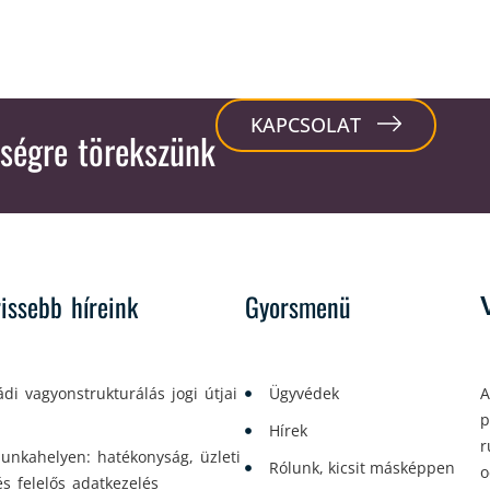
KAPCSOLAT
ségre törekszünk
rissebb híreink
Gyorsmenü
ádi vagyonstrukturálás jogi útjai
Ügyvédek
A
p
Hírek
r
unkahelyen: hatékonyság, üzleti
Rólunk, kicsit másképpen
o
és felelős adatkezelés