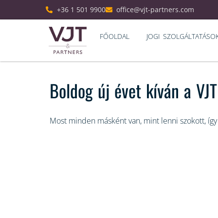
+36 1 501 9900
office@vjt-partners.com
FŐOLDAL
JOGI SZOLGÁLTATÁSO
Boldog új évet kíván a VJ
Most minden másként van, mint lenni szokott, így 