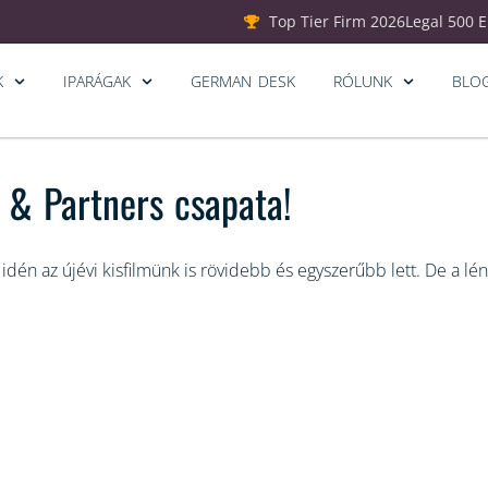
Top Tier Firm 2026
Legal 500 
K
IPARÁGAK
GERMAN DESK
RÓLUNK
BLO
T & Partners csapata!
idén az újévi kisfilmünk is rövidebb és egyszerűbb lett. De a l