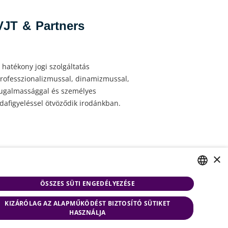
VJT & Partners
 hatékony jogi szolgáltatás
rofesszionalizmussal, dinamizmussal,
ugalmassággal és személyes
dafigyeléssel ötvöződik irodánkban.
×
ÖSSZES SÜTI ENGEDÉLYEZÉSE
HUNGARIAN
szabályzat
Oldaltérkép
KIZÁRÓLAG AZ ALAPMŰKÖDÉST BIZTOSÍTÓ SÜTIKET
ENGLISH
ja fenn az
HASZNÁLJA