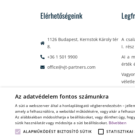
Elérhetőségeink
Legf
1126 Budapest, Kernstok Károly tér
A csal
8.
I. rész
+36 1 501 9900
AI a m
érték 
office@vjt-partners.com
Vagyon
véletl
Az adatvédelem fontos számunkra
A süti a webszerver által a honlaplátogató végberendezésén – jelle
amely a felhasználóra, a weboldal működésére, vagy akár a felhaszn
© 2026 VJT & Partners
Minden jog fenntartva
Hozzáférés
Az alábbiakban módosíthatja a beállításokat, vagy dönthet úgy, hog
Ezt a honlapot a Budapesti Ügyvédi Kamarában (1055 Budape
sütik használatát vagy módosítja a süti beállításokat.
Bővebben
ügyvédekre vonatkozó jogszabályok és belső szabá
ALAPMŰKÖDÉST BIZTOSÍTÓ SÜTIK
STATISZTIKAI