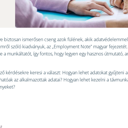
e biztosan ismerősen cseng azok fülének, akik adatvédelemmel f
lemről szóló kiadványuk, az „Employment Note” magyar fejezetét
be a munkáltatót, így fontos, hogy legyen egy hasznos útmutató, 
ő kérdésekre keresi a választ: Hogyan lehet adatokat gyűjteni a
thatóak az alkalmazottak adatai? Hogyan lehet kezelni a távmun
nyeket?
st