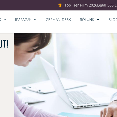
Top Tier Firm 2026
Legal 500 
K
IPARÁGAK
GERMAN DESK
RÓLUNK
BLO
JT!