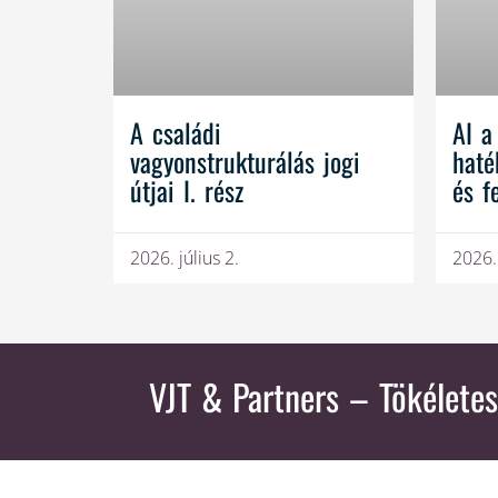
A családi
AI a
vagyonstrukturálás jogi
haté
útjai I. rész
és f
2026. július 2.
2026.
VJT & Partners
– Tökéletes