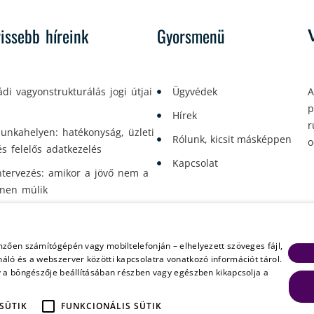
rissebb híreink
Gyorsmenü
ádi vagyonstrukturálás jogi útjai
Ügyvédek
A
p
Hírek
r
unkahelyen: hatékonyság, üzleti
Rólunk, kicsit másképpen
o
és felelős adatkezelés
Kapcsolat
tervezés: amikor a jövő nem a
enen múlik
mzően számítógépén vagy mobiltelefonján – elhelyezett szöveges fájl,
áló és a webszerver közötti kapcsolatra vonatkozó információt tárol.
Jogi nyilatkozat
Adatkezelési tájékoztató
Süti tájékoztató
Másolatkészítési 
y a böngészője beállításában részben vagy egészben kikapcsolja a
st, Szalay u. 7.) bejegyzett Varga János Tamás és Társai Ügyvédi Iroda tart
lyzatok szerint, melyek az ügyféljogokra vonatkozó tájékoztatással együtt a
 SÜTIK
FUNKCIONÁLIS SÜTIK