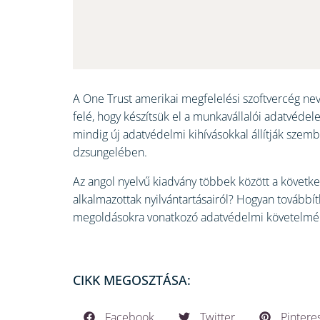
A One Trust amerikai megfelelési szoftvercég nev
felé, hogy készítsük el a munkavállalói adatvéde
mindig új adatvédelmi kihívásokkal állítják szem
dzsungelében.
Az angol nyelvű kiadvány többek között a következ
alkalmazottak nyilvántartásairól? Hogyan továbbí
megoldásokra vonatkozó adatvédelmi követelmé
CIKK MEGOSZTÁSA:
Facebook
Twitter
Pintere