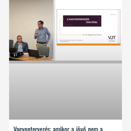
Vagyontervezés: amikor a jövő nem a