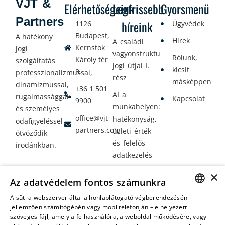
VJT &
Elérhetőségeink
Legfrissebb
Gyorsmenü
Partners
híreink
1126
Ügyvédek
Budapest,
A hatékony
Hírek
A családi
Kernstok
jogi
vagyonstrukturálás
Rólunk,
Károly tér
szolgáltatás
jogi útjai I.
kicsit
8.
professzionalizmussal,
rész
másképpen
dinamizmussal,
+36 1 501
AI a
rugalmassággal
Kapcsolat
9900
munkahelyen:
és személyes
office@vjt-
hatékonyság,
odafigyeléssel
partners.com
üzleti érték
ötvöződik
és felelős
irodánkban.
adatkezelés
Vagyontervezés:
×
Az adatvédelem fontos számunkra
amikor a jövő
nem a
A süti a webszerver által a honlaplátogató végberendezésén –
HUNGARIAN
jellemzően számítógépén vagy mobiltelefonján – elhelyezett
véletlenen
szöveges fájl, amely a felhasználóra, a weboldal működésére, vagy
múlik
ENGLISH