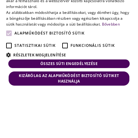
akár a felhasználó és a webszerver közötti kapcsolatra vonatkozó
információt tárol.
Az alábbiakban módosíthatja a beállításokat, vagy dönthet úgy, hogy
a böngészője beállításában részben vagy egészben kikapcsolja a
sütik használatát vagy módosítja a süti beállításokat.
Bővebben
ALAPMŰKÖDÉST BIZTOSÍTÓ SÜTIK
STATISZTIKAI SÜTIK
FUNKCIONÁLIS SÜTIK
RÉSZLETEK MEGJELENÍTÉSE
ÖSSZES SÜTI ENGEDÉLYEZÉSE
KIZÁRÓLAG AZ ALAPMŰKÖDÉST BIZTOSÍTÓ SÜTIKET
HASZNÁLJA