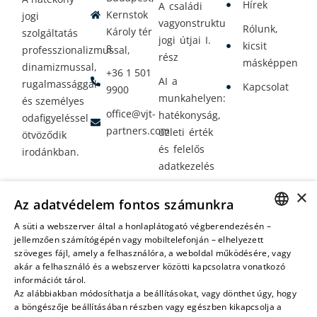
Hírek
A családi
Kernstok
jogi
vagyonstrukturálás
Rólunk,
Károly tér
szolgáltatás
jogi útjai I.
kicsit
8.
professzionalizmussal,
rész
másképpen
dinamizmussal,
+36 1 501
AI a
rugalmassággal
Kapcsolat
9900
munkahelyen:
és személyes
office@vjt-
hatékonyság,
odafigyeléssel
partners.com
üzleti érték
ötvöződik
és felelős
irodánkban.
adatkezelés
Vagyontervezés:
×
Az adatvédelem fontos számunkra
amikor a jövő
nem a
A süti a webszerver által a honlaplátogató végberendezésén –
HUNGARIAN
jellemzően számítógépén vagy mobiltelefonján – elhelyezett
véletlenen
szöveges fájl, amely a felhasználóra, a weboldal működésére, vagy
múlik
ENGLISH
akár a felhasználó és a webszerver közötti kapcsolatra vonatkozó
információt tárol.
Az alábbiakban módosíthatja a beállításokat, vagy dönthet úgy, hogy
a böngészője beállításában részben vagy egészben kikapcsolja a