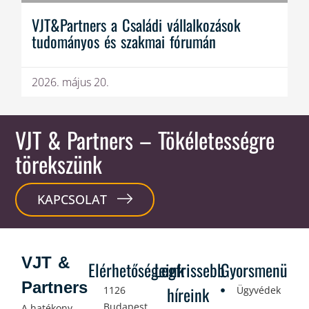
VJT&Partners a Családi vállalkozások
tudományos és szakmai fórumán
2026. május 20.
VJT & Partners
– Tökéletességre
törekszünk
KAPCSOLAT
VJT &
Elérhetőségeink
Legfrissebb
Gyorsmenü
Partners
híreink
1126
Ügyvédek
Budapest,
A hatékony