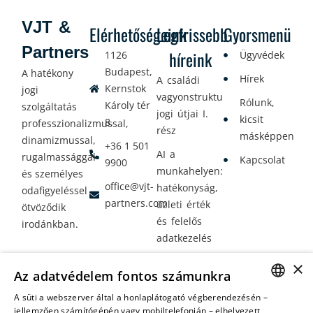
VJT &
Elérhetőségeink
Legfrissebb
Gyorsmenü
Partners
híreink
1126
Ügyvédek
Budapest,
A hatékony
Hírek
A családi
Kernstok
jogi
vagyonstrukturálás
Rólunk,
Károly tér
szolgáltatás
jogi útjai I.
kicsit
8.
professzionalizmussal,
rész
másképpen
dinamizmussal,
+36 1 501
AI a
rugalmassággal
Kapcsolat
9900
munkahelyen:
és személyes
office@vjt-
hatékonyság,
odafigyeléssel
partners.com
üzleti érték
ötvöződik
és felelős
irodánkban.
adatkezelés
Vagyontervezés:
×
Az adatvédelem fontos számunkra
amikor a jövő
nem a
A süti a webszerver által a honlaplátogató végberendezésén –
HUNGARIAN
jellemzően számítógépén vagy mobiltelefonján – elhelyezett
véletlenen