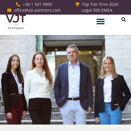
+36 1 501 9900
Top Tier Firm 2026
office@vjt-partners.com
Legal 500 EMEA
Jogi szolgáltatások