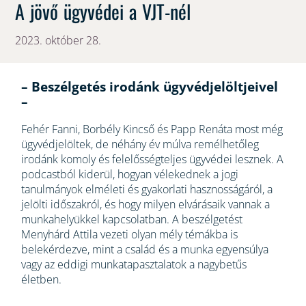
A jövő ügyvédei a VJT-nél
2023. október 28.
– Beszélgetés irodánk ügyvédjelöltjeivel
–
Fehér Fanni, Borbély Kincső és Papp Renáta most még
ügyvédjelöltek, de néhány év múlva remélhetőleg
irodánk komoly és felelősségteljes ügyvédei lesznek. A
podcastból kiderül, hogyan vélekednek a jogi
tanulmányok elméleti és gyakorlati hasznosságáról, a
jelölti időszakról, és hogy milyen elvárásaik vannak a
munkahelyükkel kapcsolatban. A beszélgetést
Menyhárd Attila vezeti olyan mély témákba is
belekérdezve, mint a család és a munka egyensúlya
vagy az eddigi munkatapasztalatok a nagybetűs
életben.