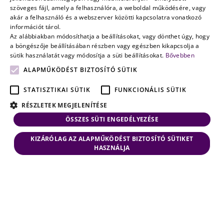
szöveges fájl, amely a felhasználóra, a weboldal működésére, vagy
múlik
ENGLISH
akár a felhasználó és a webszerver közötti kapcsolatra vonatkozó
információt tárol.
Az alábbiakban módosíthatja a beállításokat, vagy dönthet úgy, hogy
a böngészője beállításában részben vagy egészben kikapcsolja a
sütik használatát vagy módosítja a süti beállításokat.
Bővebben
ALAPMŰKÖDÉST BIZTOSÍTÓ SÜTIK
STATISZTIKAI SÜTIK
FUNKCIONÁLIS SÜTIK
RÉSZLETEK MEGJELENÍTÉSE
ÖSSZES SÜTI ENGEDÉLYEZÉSE
KIZÁRÓLAG AZ ALAPMŰKÖDÉST BIZTOSÍTÓ SÜTIKET
HASZNÁLJA