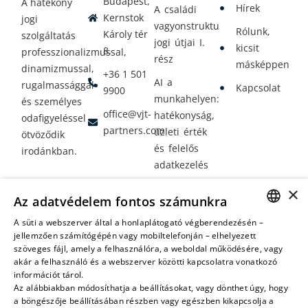
Budapest,
A hatékony
Hírek
A családi
Kernstok
jogi
vagyonstrukturálás
Rólunk,
Károly tér
szolgáltatás
jogi útjai I.
kicsit
8.
professzionalizmussal,
rész
másképpen
dinamizmussal,
+36 1 501
AI a
rugalmassággal
Kapcsolat
9900
munkahelyen:
és személyes
office@vjt-
hatékonyság,
odafigyeléssel
partners.com
üzleti érték
ötvöződik
és felelős
irodánkban.
adatkezelés
Vagyontervezés:
×
Az adatvédelem fontos számunkra
amikor a jövő
nem a
A süti a webszerver által a honlaplátogató végberendezésén –
HUNGARIAN
jellemzően számítógépén vagy mobiltelefonján – elhelyezett
véletlenen
szöveges fájl, amely a felhasználóra, a weboldal működésére, vagy
múlik
ENGLISH
akár a felhasználó és a webszerver közötti kapcsolatra vonatkozó
információt tárol.
Az alábbiakban módosíthatja a beállításokat, vagy dönthet úgy, hogy
a böngészője beállításában részben vagy egészben kikapcsolja a