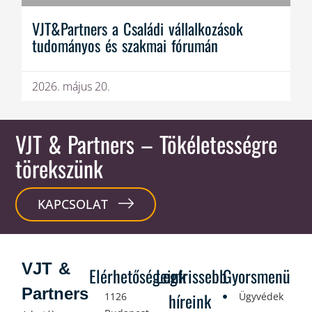
VJT&Partners a Családi vállalkozások
tudományos és szakmai fórumán
2026. május 20.
VJT & Partners
– Tökéletességre
törekszünk
KAPCSOLAT
VJT &
Elérhetőségeink
Legfrissebb
Gyorsmenü
Partners
híreink
1126
Ügyvédek