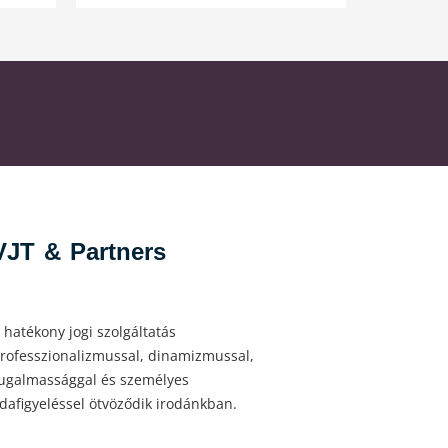
VJT & Partners
 hatékony jogi szolgáltatás
rofesszionalizmussal, dinamizmussal,
ugalmassággal és személyes
dafigyeléssel ötvöződik irodánkban.