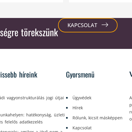
KAPCSOLAT
ségre törekszünk
rissebb híreink
Gyorsmenü
ádi vagyonstrukturálás jogi útjai
Ügyvédek
A
p
Hírek
r
unkahelyen: hatékonyság, üzleti
Rólunk, kicsit másképpen
o
és felelős adatkezelés
Kapcsolat
tervezés: amikor a jövő nem a