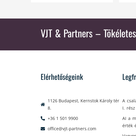
VJT & Partners
– Tökéletes
Elérhetőségeink
Legf
1126 Budapest, Kernstok Károly tér
A csal
8.
I. rész
+36 1 501 9900
AI a m
érték 
office@vjt-partners.com
Vagyon