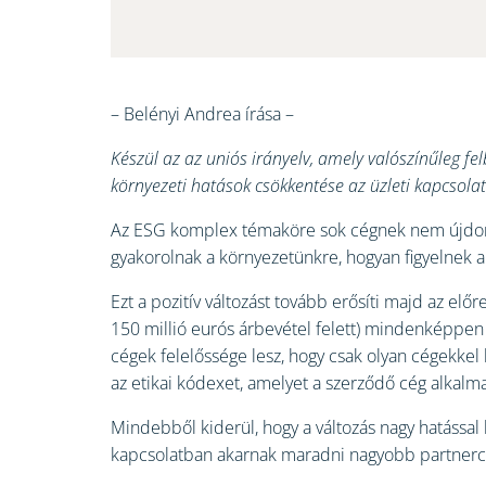
– Belényi Andrea írása –
Készül az az uniós irányelv, amely valószínűleg fe
környezeti hatások csökkentése az üzleti kapcsolat
Az ESG komplex témaköre sok cégnek nem újdonsá
gyakorolnak a környezetünkre, hogyan figyelnek 
Ezt a pozitív változást tovább erősíti majd az el
150 millió eurós árbevétel felett) mindenképpen k
cégek felelőssége lesz, hogy csak olyan cégekkel 
az etikai kódexet, amelyet a szerződő cég alkalma
Mindebből kiderül, hogy a változás nagy hatással l
kapcsolatban akarnak maradni nagyobb partnercég