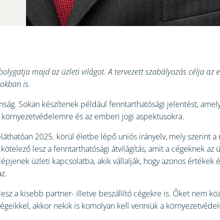
lbolygatja majd az üzleti világot. A tervezett szabályozás célja a
okban is.
g. Sokan készítenek például fenntarthatósági jelentést, amely
a környezetvédelemre és az emberi jogi aspektusokra.
őreláthatóan 2025. körül életbe lépő uniós irányelv, mely szerin
ötelező lesz a fenntarthatósági átvilágítás, amit a cégeknek az 
lépjenek üzleti kapcsolatba, akik vállalják, hogy azonos értékek
z.
esz a kisebb partner- illetve beszállító cégekre is. Őket nem kö
eikkel, akkor nekik is komolyan kell venniük a környezetvédelm