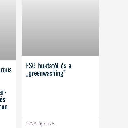
ESG buktatói és a
ernus
„greenwashing”
ar-
és
ban
2023. április 5.