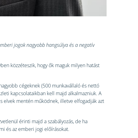
z emberi jogok nagyobb hangsúlya és a negatív
ben közzéteszik, hogy ők maguk milyen hatást
t a nagyobb cégeknek (500 munkavállaló és nettó
üzleti kapcsolataikban kell majd alkalmazniuk. A
 és elvek mentén működnek, illetve elfogadják azt
zvetlenül érinti majd a szabályozás, de ha
i és az emberi jogi előírásokat.