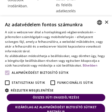
és felelős
irodánkban.
adatkezelés
Vagyontervezés:
×
Az adatvédelem fontos számunkra
amikor a jövő
nem a
A süti a webszerver által a honlaplátogató végberendezésén –
HUNGARIAN
jellemzően számítógépén vagy mobiltelefonján – elhelyezett
véletlenen
szöveges fájl, amely a felhasználóra, a weboldal működésére, vagy
múlik
ENGLISH
akár a felhasználó és a webszerver közötti kapcsolatra vonatkozó
információt tárol.
Az alábbiakban módosíthatja a beállításokat, vagy dönthet úgy, hogy
a böngészője beállításában részben vagy egészben kikapcsolja a
sütik használatát vagy módosítja a süti beállításokat.
Bővebben
ALAPMŰKÖDÉST BIZTOSÍTÓ SÜTIK
STATISZTIKAI SÜTIK
FUNKCIONÁLIS SÜTIK
RÉSZLETEK MEGJELENÍTÉSE
ÖSSZES SÜTI ENGEDÉLYEZÉSE
KIZÁRÓLAG AZ ALAPMŰKÖDÉST BIZTOSÍTÓ SÜTIKET
HASZNÁLJA