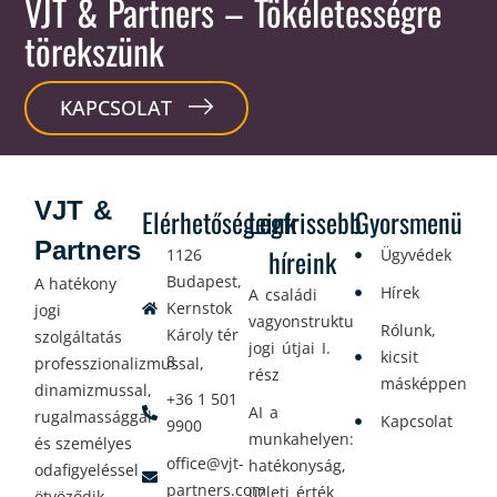
VJT & Partners
– Tökéletességre
törekszünk
KAPCSOLAT
VJT &
Elérhetőségeink
Legfrissebb
Gyorsmenü
Partners
híreink
1126
Ügyvédek
Budapest,
A hatékony
Hírek
A családi
Kernstok
jogi
vagyonstrukturálás
Rólunk,
Károly tér
szolgáltatás
jogi útjai I.
kicsit
8.
professzionalizmussal,
rész
másképpen
dinamizmussal,
+36 1 501
AI a
rugalmassággal
Kapcsolat
9900
munkahelyen:
és személyes
office@vjt-
hatékonyság,
odafigyeléssel
partners.com
üzleti érték
ötvöződik