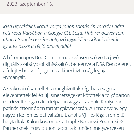
2023. szeptember 16.
Idén ügyvédeink közül Varga János Tamás és Várady Endre
vett részt Varsóban a Google CEE Legal Hub rendezvényen,
ahol a Google részére dolgozó ügyvédi irodák képviselői
gyűltek össze a régió országaiból.
A háromnapos BootCamp rendezvényen szó volt a jövő
digitális szabályozói kihívásairól, beleértve a DSA Rendeletet,
a felejtéshez való jogot és a kiberbiztonság legújabb
vívmányait.
A szakmai rész mellett a meghívottak régi barátságokat
elevenítettek fel és új ismeretségeket kötöttek a folyóparton
rendezett elegáns koktélpartin vagy a Lazienki Királyi Park
patinás éttermében tartott gálavacsorán. A rendezvény egy
nagyon kellemes bulival zárult, ahol a VJT kollégák remekül
helytálltak. Külön köszönjük a Traple Konarski Podrecki &
Partnersnek, hogy otthont adott a kitűnően megszervezett