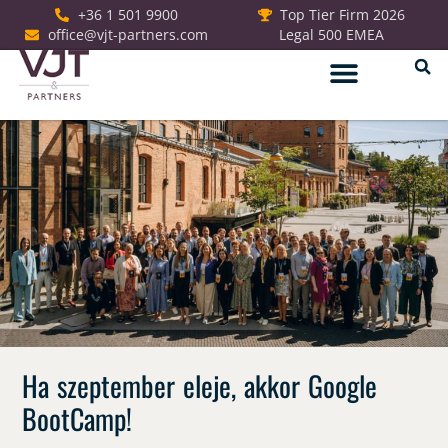
+36 1 501 9900
Top Tier Firm 2026
office@vjt-partners.com
Legal 500 EMEA
Jogi szolgáltatások
Ha szeptember eleje, akkor Google
BootCamp!