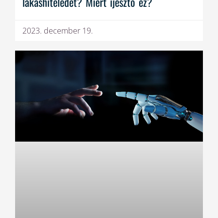
lakáshiteledet? Miért ijesztő ez?
2023. december 19.