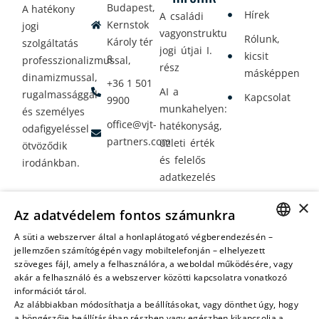
Budapest,
A hatékony
Hírek
A családi
Kernstok
jogi
vagyonstrukturálás
Rólunk,
Károly tér
szolgáltatás
jogi útjai I.
kicsit
8.
professzionalizmussal,
rész
másképpen
dinamizmussal,
+36 1 501
AI a
rugalmassággal
Kapcsolat
9900
munkahelyen:
és személyes
office@vjt-
hatékonyság,
odafigyeléssel
partners.com
üzleti érték
ötvöződik
és felelős
irodánkban.
adatkezelés
Vagyontervezés:
×
Az adatvédelem fontos számunkra
amikor a jövő
nem a
A süti a webszerver által a honlaplátogató végberendezésén –
HUNGARIAN
jellemzően számítógépén vagy mobiltelefonján – elhelyezett
véletlenen
szöveges fájl, amely a felhasználóra, a weboldal működésére, vagy
múlik
ENGLISH
akár a felhasználó és a webszerver közötti kapcsolatra vonatkozó
információt tárol.
Az alábbiakban módosíthatja a beállításokat, vagy dönthet úgy, hogy
a böngészője beállításában részben vagy egészben kikapcsolja a