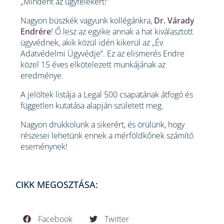
„Mindent az ügyfelekért!”
Nagyon büszkék vagyunk kollégánkra,
Dr. Várady
Endrére
! Ő lesz az egyike annak a hat kiválasztott
ügyvédnek, akik közül idén kikerül az „Év
Adatvédelmi Ügyvédje”. Ez az elismerés Endre
közel 15 éves elkötelezett munkájának az
eredménye.
A jelöltek listája a Legal 500 csapatának átfogó és
független kutatása alapján született meg.
Nagyon drukkolunk a sikerért, és örülünk, hogy
részesei lehetünk ennek a mérföldkőnek számító
eseménynek!
CIKK MEGOSZTÁSA:
Facebook
Twitter