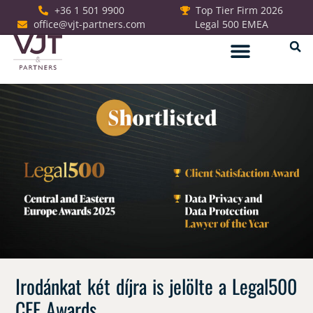
+36 1 501 9900
Top Tier Firm 2026
office@vjt-partners.com
Legal 500 EMEA
Jogi szolgáltatások
Irodánkat két díjra is jelölte a Legal500
CEE Awards