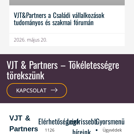
VJT&Partners a Családi vállalkozások
tudományos és szakmai fórumán
2026. május 20.
VJT & Partners
– Tökéletességre
törekszünk
KAPCSOLAT
VJT &
Elérhetőségeink
Legfrissebb
Gyorsmenü
Partners
híreink
1126
Ügyvédek