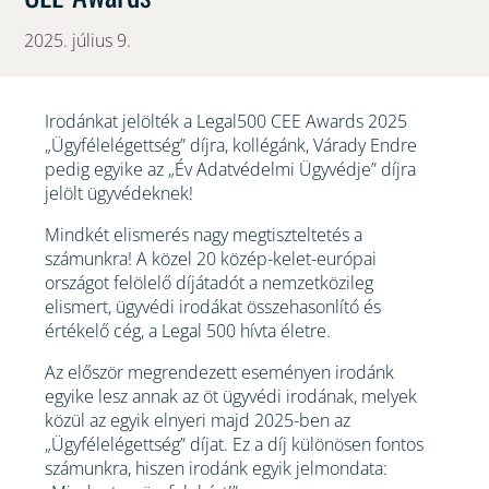
2025. július 9.
Irodánkat jelölték a Legal500 CEE Awards 2025
„Ügyfélelégettség” díjra, kollégánk, Várady Endre
pedig egyike az „Év Adatvédelmi Ügyvédje” díjra
jelölt ügyvédeknek!
Mindkét elismerés nagy megtiszteltetés a
számunkra! A közel 20 közép-kelet-európai
országot felölelő díjátadót a nemzetközileg
elismert, ügyvédi irodákat összehasonlító és
értékelő cég, a Legal 500 hívta életre.
Az először megrendezett eseményen irodánk
egyike lesz annak az öt ügyvédi irodának, melyek
közül az egyik elnyeri majd 2025-ben az
„Ügyfélelégettség” díjat. Ez a díj különösen fontos
számunkra, hiszen irodánk egyik jelmondata: