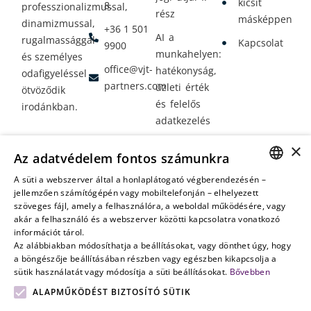
kicsit
8.
professzionalizmussal,
rész
másképpen
dinamizmussal,
+36 1 501
AI a
rugalmassággal
Kapcsolat
9900
munkahelyen:
és személyes
office@vjt-
hatékonyság,
odafigyeléssel
partners.com
üzleti érték
ötvöződik
és felelős
irodánkban.
adatkezelés
Vagyontervezés:
×
Az adatvédelem fontos számunkra
amikor a jövő
nem a
A süti a webszerver által a honlaplátogató végberendezésén –
HUNGARIAN
jellemzően számítógépén vagy mobiltelefonján – elhelyezett
véletlenen
szöveges fájl, amely a felhasználóra, a weboldal működésére, vagy
múlik
ENGLISH
akár a felhasználó és a webszerver közötti kapcsolatra vonatkozó
információt tárol.
Az alábbiakban módosíthatja a beállításokat, vagy dönthet úgy, hogy
a böngészője beállításában részben vagy egészben kikapcsolja a
sütik használatát vagy módosítja a süti beállításokat.
Bővebben
ALAPMŰKÖDÉST BIZTOSÍTÓ SÜTIK