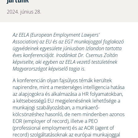
2024. június 28.
Az EELA (European Employment Lawyers’
Association) az EU és az EGT munkajoggal foglakozó
ügyvédeinek egyesülete júniusban Izlandon tartotta
éves konferenciáját. Irodánkat Dr. Csernus Zoltán
képviselte, aki egyben az EELA vezető testületének
Magyarországot képviselő tagja is.
A konferencián olyan fajsúlyos témák kerültek
napirendre, mint a mesterséges intelligencia hatása
az alapjogokra és alkalmazása a HR folyamatokban,
a kétsebességű EU megjelenésének lehetősége a
munkajogi szabályozásban, a munkaerő-
kölcsönzéshez hasonló, de nem mindenben azonos
EOR (employer of record), illetve a PEO
(professional employment) és az AOR (agent of
record) szolgáltatásoknak az európai munkajoggal