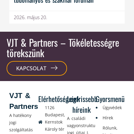
2026. május 20.
VJT & Partners
– Tökéletességre
törekszünk
KAPCSOLAT
VJT &
Elérhetőségeink
Legfrissebb
Gyorsmenü
Partners
híreink
1126
Ügyvédek
Budapest,
A hatékony
Hírek
A családi
Kernstok
jogi
vagyonstrukturálás
Rólunk,
Károly tér
szolgáltatás
jogi útjai I.