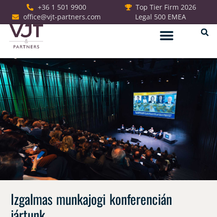
+36 1 501 9900
Top Tier Firm 2026
office@vjt-partners.com
Legal 500 EMEA
Jogi szolgáltatások
Izgalmas munkajogi konferencián
jártunk