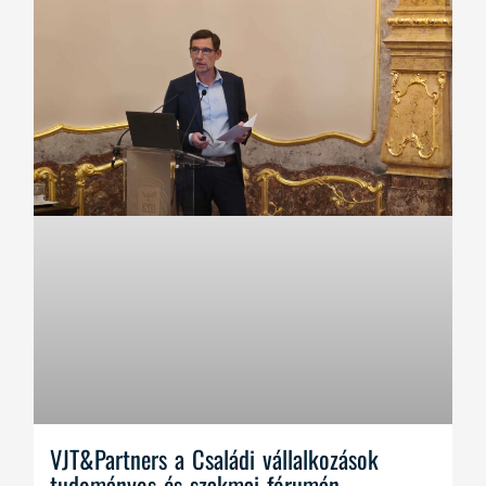
VJT&Partners a Családi vállalkozások
tudományos és szakmai fórumán