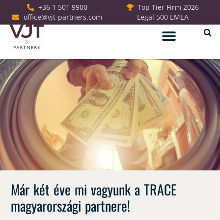
+36 1 501 9900
Top Tier Firm 2026
office@vjt-partners.com
Legal 500 EMEA
Jogi szolgáltatások
Már két éve mi vagyunk a TRACE
magyarországi partnere!