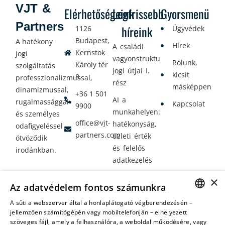
VJT &
Elérhetőségeink
Legfrissebb
Gyorsmenü
Partners
híreink
1126
Ügyvédek
Budapest,
A hatékony
Hírek
A családi
Kernstok
jogi
vagyonstrukturálás
Rólunk,
Károly tér
szolgáltatás
jogi útjai I.
kicsit
8.
professzionalizmussal,
rész
másképpen
dinamizmussal,
+36 1 501
AI a
rugalmassággal
Kapcsolat
9900
munkahelyen:
és személyes
office@vjt-
hatékonyság,
odafigyeléssel
partners.com
üzleti érték
ötvöződik
és felelős
irodánkban.
adatkezelés
Vagyontervezés:
×
Az adatvédelem fontos számunkra
amikor a jövő
nem a
A süti a webszerver által a honlaplátogató végberendezésén –
HUNGARIAN
jellemzően számítógépén vagy mobiltelefonján – elhelyezett
véletlenen
szöveges fájl, amely a felhasználóra, a weboldal működésére, vagy