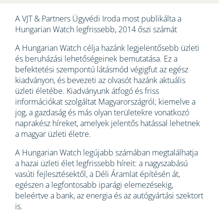
A VJT & Partners Ügyvédi Iroda most publikálta a
Hungarian Watch legfrissebb, 2014 őszi számát
A Hungarian Watch célja hazánk legjelentősebb üzleti
és beruházási lehetőségeinek bemutatása. Ez a
befektetési szempontú látásmód végigfut az egész
kiadványon, és bevezeti az olvasót hazánk aktuális
üzleti életébe. Kiadványunk átfogó és friss
információkat szolgáltat Magyarországról; kiemelve a
jog, a gazdaság és más olyan területekre vonatkozó
naprakész híreket, amelyek jelentős hatással lehetnek
a magyar üzleti életre.
A Hungarian Watch legújabb számában megtalálhatja
a hazai üzleti élet legfrissebb híreit: a nagyszabású
vasúti fejlesztésektől, a Déli Áramlat építésén át,
egészen a legfontosabb iparági elemezésekig,
beleértve a bank, az energia és az autógyártási szektort
is.