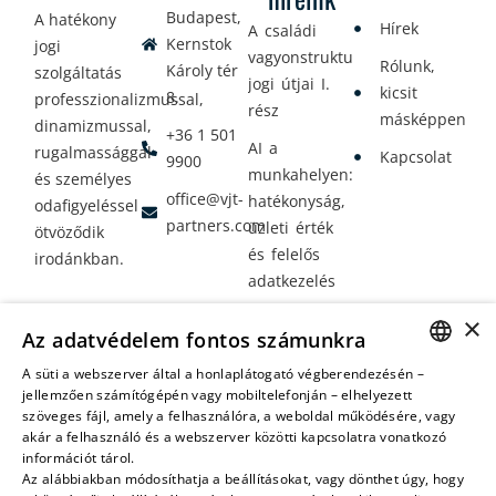
Budapest,
A hatékony
Hírek
A családi
Kernstok
jogi
vagyonstrukturálás
Rólunk,
Károly tér
szolgáltatás
jogi útjai I.
kicsit
8.
professzionalizmussal,
rész
másképpen
dinamizmussal,
+36 1 501
AI a
rugalmassággal
Kapcsolat
9900
munkahelyen:
és személyes
office@vjt-
hatékonyság,
odafigyeléssel
partners.com
üzleti érték
ötvöződik
és felelős
irodánkban.
adatkezelés
Vagyontervezés:
×
Az adatvédelem fontos számunkra
amikor a jövő
nem a
A süti a webszerver által a honlaplátogató végberendezésén –
HUNGARIAN
jellemzően számítógépén vagy mobiltelefonján – elhelyezett
véletlenen
szöveges fájl, amely a felhasználóra, a weboldal működésére, vagy
múlik
ENGLISH
akár a felhasználó és a webszerver közötti kapcsolatra vonatkozó
információt tárol.
Az alábbiakban módosíthatja a beállításokat, vagy dönthet úgy, hogy