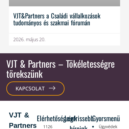
VJT&Partners a Családi vállalkozások
tudományos és szakmai fórumán
2026. május 20.
VJT & Partners
– Tökéletességre
törekszünk
KAPCSOLAT
VJT &
Elérhetőségeink
Legfrissebb
Gyorsmenü
Partners
híreink
1126
Ügyvédek