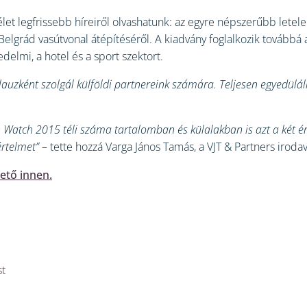
let legfrissebb híreiről olvashatunk: az egyre népszerűbb lete
Belgrád vasútvonal átépítéséről. A kiadvány foglalkozik továbbá 
edelmi, a hotel és a sport szektort.
auzként szolgál külföldi partnereink számára. Teljesen egyedüláll
tch 2015 téli száma tartalomban és külalakban is azt a két érték
értelmet”
– tette hozzá Varga János Tamás, a VJT & Partners iroda
hető innen.
st