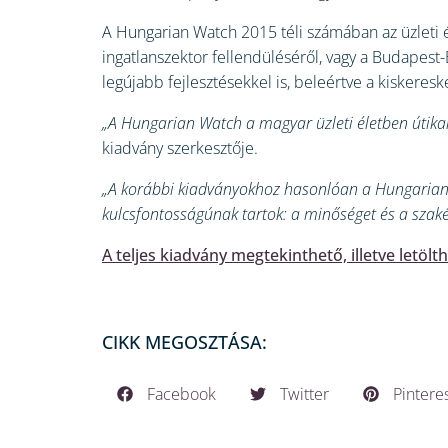
A Hungarian Watch 2015 téli számában az üzleti é
ingatlanszektor fellendüléséről, vagy a Budapest-
legújabb fejlesztésekkel is, beleértve a kiskeresk
„A Hungarian Watch a magyar üzleti életben útikal
kiadvány szerkesztője.
„A korábbi kiadványokhoz hasonlóan a Hungarian Wa
kulcsfontosságúnak tartok: a minőséget és a szak
A teljes kiadvány megtekinthető, illetve letölt
CIKK MEGOSZTÁSA:
Facebook
Twitter
Pintere