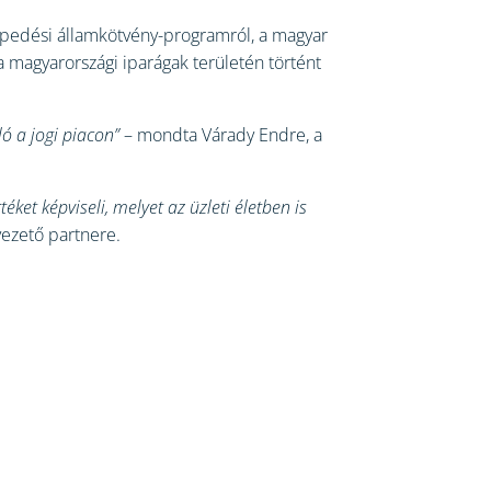
lepedési államkötvény-programról, a magyar
a magyarországi iparágak területén történt
ó a jogi piacon”
– mondta Várady Endre, a
et képviseli, melyet az üzleti életben is
vezető partnere.