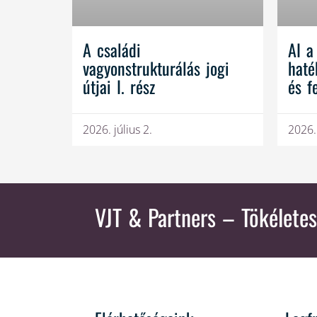
A családi
AI a
vagyonstrukturálás jogi
haté
útjai I. rész
és f
2026. július 2.
2026.
VJT & Partners
– Tökéletes