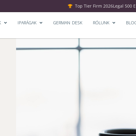
Top Tier Firm 2026
Legal 500 
K
IPARÁGAK
GERMAN DESK
RÓLUNK
BLO