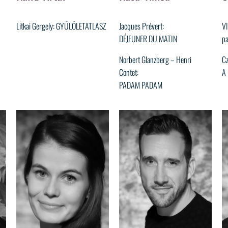
Litkai Gergely: GYŰLÖLETATLASZ
Jacques Prévert:
V
DÉJEUNER DU MATIN
pa
Norbert Glanzberg – Henri
Cz
Contet:
A
PADAM PADAM