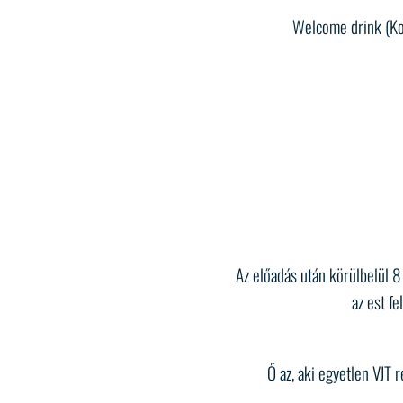
Welcome drink (Kov
Az előadás után körülbelül 8 
az est fe
Ő az, aki egyetlen VJT 