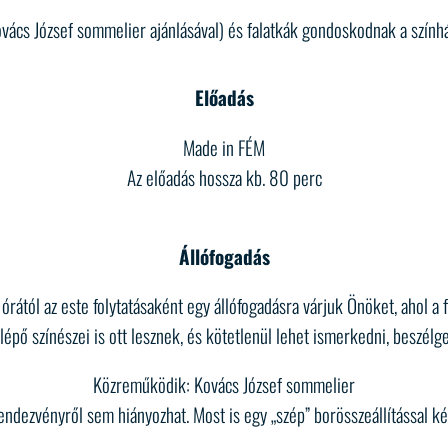
ács József sommelier ajánlásával) és falatkák gondoskodnak a színhá
Előadás
Made in FÉM
Az előadás hossza kb. 80 perc
Állófogadás
órától az este folytatásaként egy állófogadásra várjuk Önöket, ahol a 
llépő színészei is ott lesznek, és kötetlenül lehet ismerkedni, beszélge
Közreműködik:
Kovács József sommelier
rendezvényről sem hiányozhat. Most is egy „szép” borösszeállítással kés