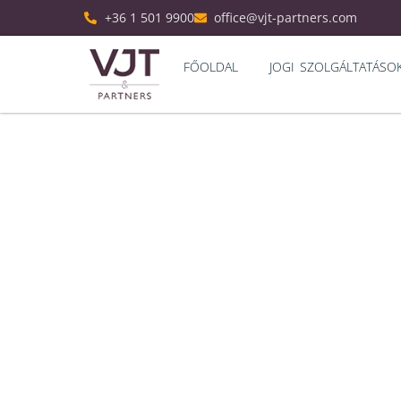
+36 1 501 9900
office@vjt-partners.com
FŐOLDAL
JOGI SZOLGÁLTATÁSO
VJT 