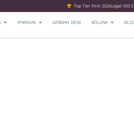
Top Tier Firm 2026
Legal 500 
K
IPARÁGAK
GERMAN DESK
RÓLUNK
BLO
Színházi est