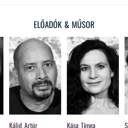
ELŐADÓK & MŰSOR
Kálid Artúr
Kása Tímea
S