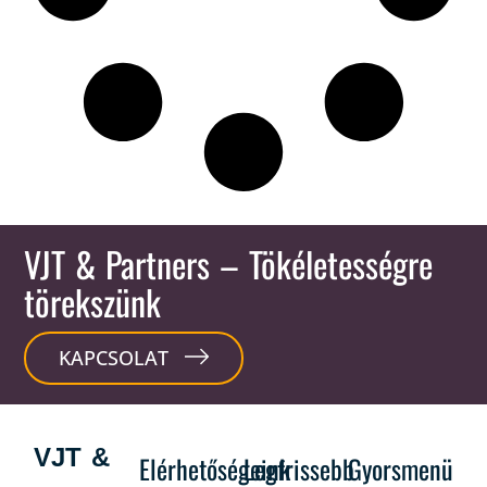
VJT & Partners
– Tökéletességre
törekszünk
KAPCSOLAT
VJT &
Elérhetőségeink
Legfrissebb
Gyorsmenü