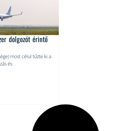
zer dolgozót érintő
ge) most célul tűzte ki a
zás és