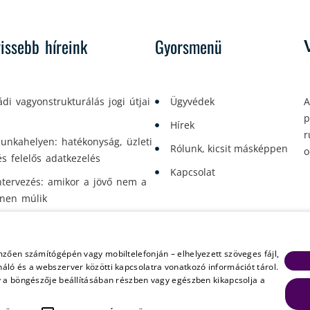
rissebb híreink
Gyorsmenü
ádi vagyonstrukturálás jogi útjai
Ügyvédek
A
p
Hírek
r
unkahelyen: hatékonyság, üzleti
Rólunk, kicsit másképpen
o
és felelős adatkezelés
Kapcsolat
tervezés: amikor a jövő nem a
enen múlik
mzően számítógépén vagy mobiltelefonján – elhelyezett szöveges fájl,
áló és a webszerver közötti kapcsolatra vonatkozó információt tárol.
Jogi nyilatkozat
Adatkezelési tájékoztató
Süti tájékoztató
Másolatkészítési 
y a böngészője beállításában részben vagy egészben kikapcsolja a
st, Szalay u. 7.) bejegyzett Varga János Tamás és Társai Ügyvédi Iroda tart
lyzatok szerint, melyek az ügyféljogokra vonatkozó tájékoztatással együtt a