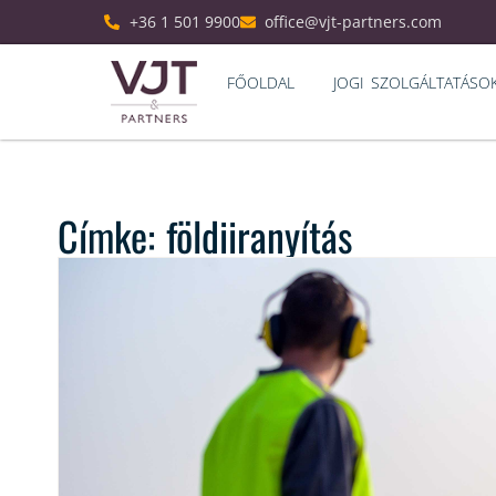
+36 1 501 9900
office@vjt-partners.com
FŐOLDAL
JOGI SZOLGÁLTATÁSO
Címke: földiiranyítás