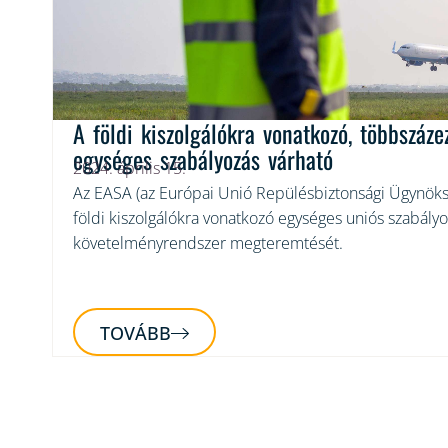
A földi kiszolgálókra vonatkozó, többszáze
egységes szabályozás várható
2024. április 15.
Az EASA (az Európai Unió Repülésbiztonsági Ügynöksé
földi kiszolgálókra vonatkozó egységes uniós szabályo
követelményrendszer megteremtését.
TOVÁBB