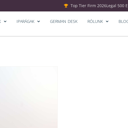
Top Tier Firm 2026
Legal 500 
K
IPARÁGAK
GERMAN DESK
RÓLUNK
BLO