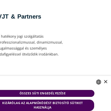
VJT & Partners
 hatékony jogi szolgáltatás
rofesszionalizmussal, dinamizmussal,
ugalmassággal és személyes
dafigyeléssel ötvöződik irodánkban.
×
ÖSSZES SÜTI ENGEDÉLYEZÉSE
HUNGARIAN
szabályzat
Oldaltérkép
KIZÁRÓLAG AZ ALAPMŰKÖDÉST BIZTOSÍTÓ SÜTIKET
ENGLISH
ja fenn az
HASZNÁLJA