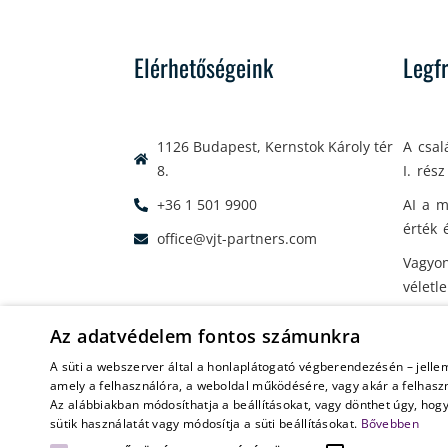
Elérhetőségeink
Legf
1126 Budapest, Kernstok Károly tér
A csal
8.
I. rész
+36 1 501 9900
AI a m
érték 
office@vjt-partners.com
Vagyon
véletl
Az adatvédelem fontos számunkra
A süti a webszerver által a honlaplátogató végberendezésén – jelle
amely a felhasználóra, a weboldal működésére, vagy akár a felhaszn
© 2026 VJT & Partners
Minden jog fenntartva
Hozzáférés
Az alábbiakban módosíthatja a beállításokat, vagy dönthet úgy, hog
Ezt a honlapot a Budapesti Ügyvédi Kamarában (1055 Budape
sütik használatát vagy módosítja a süti beállításokat.
Bővebben
ügyvédekre vonatkozó jogszabályok és belső szabá