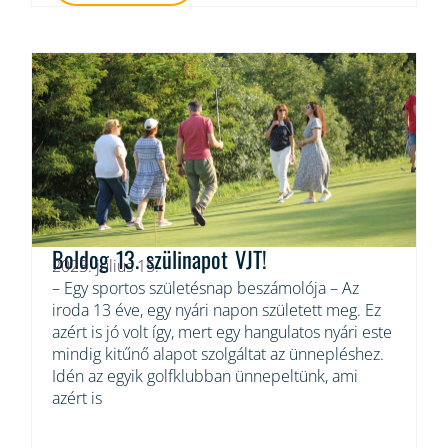
Boldog 13. szülinapot VJT!
2023. július 15.
– Egy sportos születésnap beszámolója – Az
iroda 13 éve, egy nyári napon született meg. Ez
azért is jó volt így, mert egy hangulatos nyári este
mindig kitűnő alapot szolgáltat az ünnepléshez.
Idén az egyik golfklubban ünnepeltünk, ami
azért is