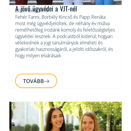
A jövő ügyvédei a VJT-nél
2023. október 5.
Fehér Fanni, Borbély Kincső és Papp Renáta
most még ügyvédjelöltek, de néhány év múlva
remélhetőleg irodánk komoly és felelősségteljes
ügyvédei lesznek. A podcastból kiderül, hogyan
vélekednek a jogi tanulmányok elméleti és
gyakorlati hasznosságáról, a jelölti időszakról, és
hogy milyen elvárásaik
TOVÁBB