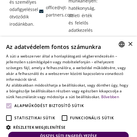
munkahelyen:
és személyes
office@vjt-
hatékonyság,
odafigyeléssel
partners.com
üzleti érték
ötvöződik
és felelős
irodánkban.
adatkezelés
Vagyontervezés:
×
Az adatvédelem fontos számunkra
amikor a jövő
nem a
A süti a webszerver által a honlaplátogató végberendezésén –
HUNGARIAN
jellemzően számítógépén vagy mobiltelefonján – elhelyezett
véletlenen
szöveges fájl, amely a felhasználóra, a weboldal működésére, vagy
múlik
ENGLISH
akár a felhasználó és a webszerver közötti kapcsolatra vonatkozó
információt tárol.
Az alábbiakban módosíthatja a beállításokat, vagy dönthet úgy, hogy
a böngészője beállításában részben vagy egészben kikapcsolja a
sütik használatát vagy módosítja a süti beállításokat.
Bővebben
ALAPMŰKÖDÉST BIZTOSÍTÓ SÜTIK
STATISZTIKAI SÜTIK
FUNKCIONÁLIS SÜTIK
RÉSZLETEK MEGJELENÍTÉSE
ÖSSZES SÜTI ENGEDÉLYEZÉSE