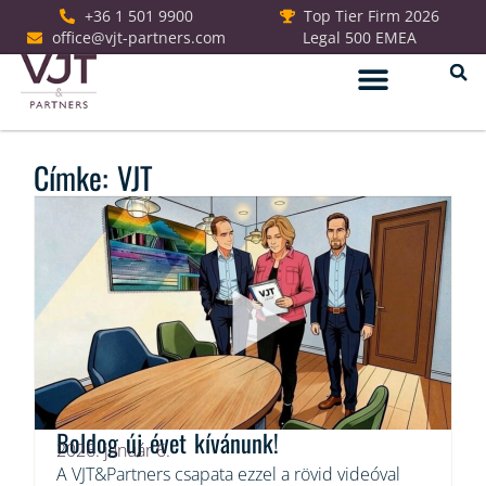
+36 1 501 9900
Top Tier Firm 2026
office@vjt-partners.com
Legal 500 EMEA
Jogi szolgáltatások
Címke: VJT
Boldog új évet kívánunk!
2026. január 6.
A VJT&Partners csapata ezzel a rövid videóval