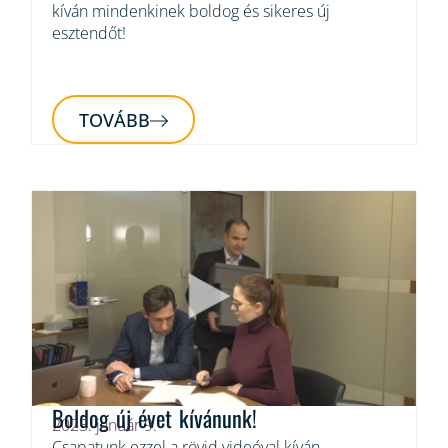
kíván mindenkinek boldog és sikeres új
esztendőt!
TOVÁBB
Boldog új évet kívánunk!
2025. január 9.
Csapatunk ezzel a rövid videóval kíván