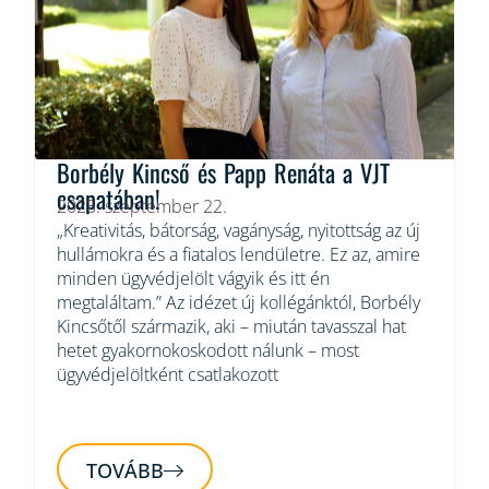
Borbély Kincső és Papp Renáta a VJT
csapatában!
2023. szeptember 22.
„Kreativitás, bátorság, vagányság, nyitottság az új
hullámokra és a fiatalos lendületre. Ez az, amire
minden ügyvédjelölt vágyik és itt én
megtaláltam.” Az idézet új kollégánktól, Borbély
Kincsőtől származik, aki – miután tavasszal hat
hetet gyakornokoskodott nálunk – most
ügyvédjelöltként csatlakozott
TOVÁBB