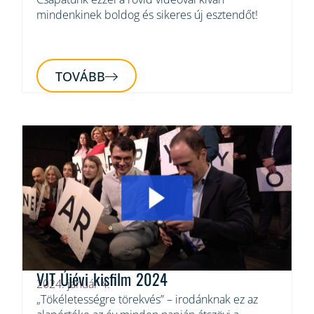
mindenkinek boldog és sikeres új esztendőt!
TOVÁBB
VJT Újévi kisfilm 2024
2024. január 4.
„Tökéletességre törekvés” – irodánknak ez az