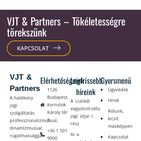
VJT & Partners
– Tökéletességre
törekszünk
KAPCSOLAT
VJT &
Elérhetőségeink
Legfrissebb
Gyorsmenü
Partners
híreink
1126
Ügyvédek
Budapest,
A hatékony
Hírek
A családi
Kernstok
jogi
vagyonstrukturálás
Rólunk,
Károly tér
szolgáltatás
jogi útjai I.
kicsit
8.
professzionalizmussal,
rész
másképpen
dinamizmussal,
+36 1 501
AI a
rugalmassággal
Kapcsolat
9900