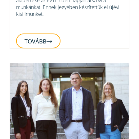
alapértéke az év minden napján átszövi a
munkánkat. Ennek jegyében készítettük el újévi
kisfilmünket.
TOVÁBB