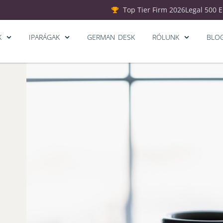
Top Tier Firm 2026
Legal 500 
K
IPARÁGAK
GERMAN DESK
RÓLUNK
BLO