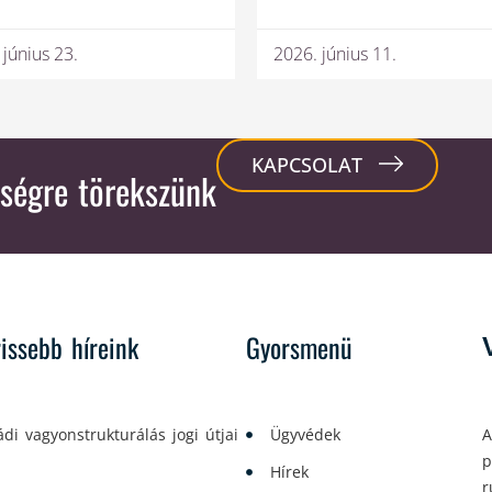
 június 23.
2026. június 11.
KAPCSOLAT
ségre törekszünk
rissebb híreink
Gyorsmenü
ádi vagyonstrukturálás jogi útjai
Ügyvédek
A
p
Hírek
r