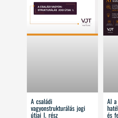
A családi
AI a
vagyonstrukturálás jogi
haté
útjai I. rész
és f