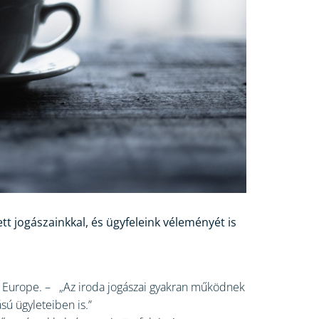
 jogászainkkal, és ügyfeleink véleményét is
ers Europe. – „Az iroda jogászai gyakran működnek
sú ügyleteiben is.”