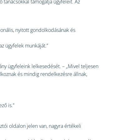
tő tanácsokkal támogatja ügyfeleit. Az
onális, nyitott gondolkodásának és
az ügyfelek munkáját.”
ány ügyfeleink lelkesedését. – „Mivel teljesen
lkoznak és mindig rendelkezésre állnak,
ző is.”
tói oldalon jelen van, nagyra értékeli