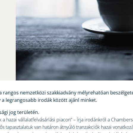
 rangos nemzetközi szakkiadvány mélyrehatóan beszélgetett
gy a legrangosabb irodák között ajánl minket.
ági jog területén.
k a hazai vállalatfelvásárlási piacon” – írja irodánkról a Chamb
tős tapasztalatuk van határon átnyúló tranzakciók hazai vonatkozá