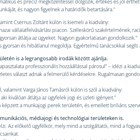
matikus és precíz megközelítéssel dolgozik, értékes és jól érthe
nkáját, és nagyon figyelnek a határidők betartására.”
lamint Csernus Zoltánt külön is kiemeli a kiadvány:
zai vállalatfelvásárlási piacon. Széleskörű szakértelmének, raci
orsan átlátja az ügyeket. Nagyon gyakorlatiasan gondolkozik.”
 gyorsan és hibátlanul megoldja. Egyértelmű tanácsokkal segíti 
etén is a legrangosabb irodák között ajánlja.
asztalata professzionális hozzáállással párosul” – idézi a kiadv
szletes választ adnak a felmerülő kérdésekre. Rugalmasan gondo
, valamint Varga János Tamásról külön is szól a kiadvány:
i kiválóan átlátja az ügyfelek jogi és üzleti igényeit.”
épzett a munkajogi perek területén, és emellett briliáns szerve
unikációs, médiajogi és technológiai területeken is.
zi. Az előkelő ügyfélkör, mely mind a szolgáltatói, mind a fogyasz
csainkat.