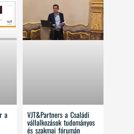
r a
VJT&Partners a Családi
vállalkozások tudományos
és szakmai fórumán