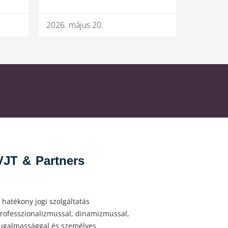
2026. május 20.
VJT & Partners
 hatékony jogi szolgáltatás
rofesszionalizmussal, dinamizmussal,
ugalmassággal és személyes