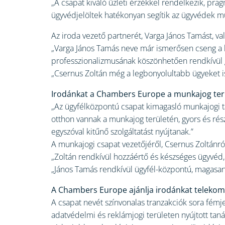
„A csapat kiváló üzleti érzékkel rendelkezik, prag
ügyvédjelöltek hatékonyan segítik az ügyvédek mu
Az iroda vezető partnerét, Varga János Tamást, va
„Varga János Tamás neve már ismerősen cseng a ha
professzionalizmusának köszönhetően rendkívül gy
„Csernus Zoltán még a legbonyolultabb ügyeket is
Irodánkat a Chambers Europe a munkajog terül
„Az ügyfélközpontú csapat kimagasló munkajogi tap
otthon vannak a munkajog területén, gyors és ré
egyszóval kitűnő szolgáltatást nyújtanak.”
A munkajogi csapat vezetőjéről, Csernus Zoltánról
„Zoltán rendkívül hozzáértő és készséges ügyvéd, ak
„János Tamás rendkívül ügyfél-központú, magasan k
A Chambers Europe ajánlja irodánkat telekomm
A csapat nevét színvonalas tranzakciók sora fémjel
adatvédelmi és reklámjogi területen nyújtott taná