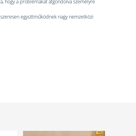
rra, hogy a problémákat átgondolva személyre
rendszeresen együttműködnek nagy nemzetközi