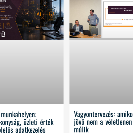
Vagyontervezés: amiko
 munkahelyen:
jövő nem a véletlenen
konyság, üzleti érték
múlik
elelős adatkezelés