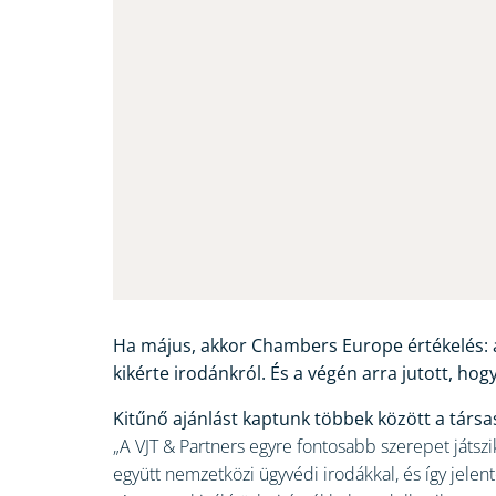
Ha május, akkor Chambers Europe értékelés: a
kikérte irodánkról. És a végén arra jutott, ho
Kitűnő ajánlást kaptunk többek között a társas
„A VJT & Partners egyre fontosabb szerepet játszi
együtt nemzetközi ügyvédi irodákkal, és így jelen