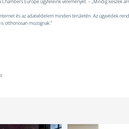
zi a Chambers Europe ügyfeleink véleményét. – „Mindig készek a
, az internet és az adatvédelem minden területén. Az ügyvédek 
 is otthonosan mozognak.”
st