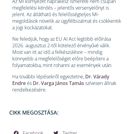
Az MI környezet naprakész ismerete nem csupán
megfelelési kérdés – jelentős versenyelőnyt is
jelent. Az átlátható és felelősségteljes MI-
megoldások növelik az ügyfélbizalmat és csökkentik
a jogi kockázatokat.
Ne feledjük, hogy az EU AI Act legtöbb előírása
2026. augusztus 2-től kötelező érvényűvé válik.
Most van itt az idő a felkészülésre – mindig
könnyebb a megfelelőséget előre beépíteni a
folyamatokba, mint rohanni az események után.
Ha további lépésekről egyeztetne,
Dr. Várady
Endre
és
Dr. Varga János Tamás
szívesen állnak
rendelkezésére.
CIKK MEGOSZTÁSA:
Facebook
Twitter