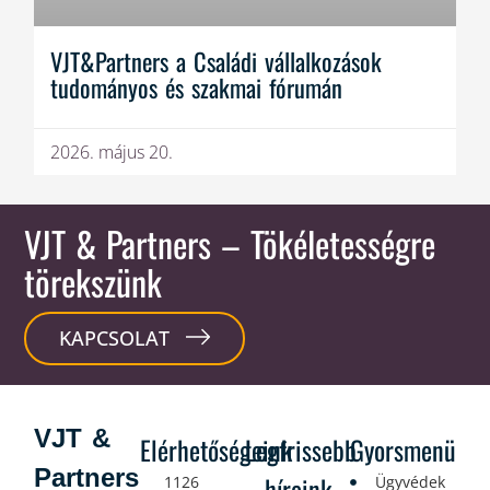
VJT&Partners a Családi vállalkozások
tudományos és szakmai fórumán
2026. május 20.
VJT & Partners
– Tökéletességre
törekszünk
KAPCSOLAT
VJT &
Elérhetőségeink
Legfrissebb
Gyorsmenü
Partners
híreink
1126
Ügyvédek