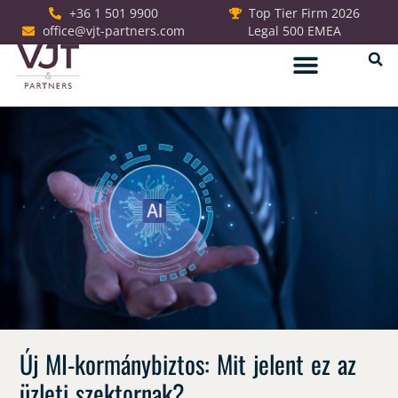
+36 1 501 9900
Top Tier Firm 2026
office@vjt-partners.com
Legal 500 EMEA
Jogi szolgáltatások
Új MI-kormánybiztos: Mit jelent ez az
üzleti szektornak?