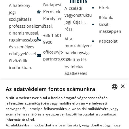
Budapest,
A hatékony
Hírek
A családi
Kernstok
jogi
vagyonstrukturálás
Rólunk,
Károly tér
szolgáltatás
jogi útjai I.
kicsit
8.
professzionalizmussal,
rész
másképpen
dinamizmussal,
+36 1 501
AI a
rugalmassággal
Kapcsolat
9900
munkahelyen:
és személyes
office@vjt-
hatékonyság,
odafigyeléssel
partners.com
üzleti érték
ötvöződik
és felelős
irodánkban.
adatkezelés
Vagyontervezés:
×
Az adatvédelem fontos számunkra
amikor a jövő
nem a
A süti a webszerver által a honlaplátogató végberendezésén –
HUNGARIAN
jellemzően számítógépén vagy mobiltelefonján – elhelyezett
véletlenen
szöveges fájl, amely a felhasználóra, a weboldal működésére, vagy
múlik
ENGLISH
akár a felhasználó és a webszerver közötti kapcsolatra vonatkozó
információt tárol.
Az alábbiakban módosíthatja a beállításokat, vagy dönthet úgy, hogy