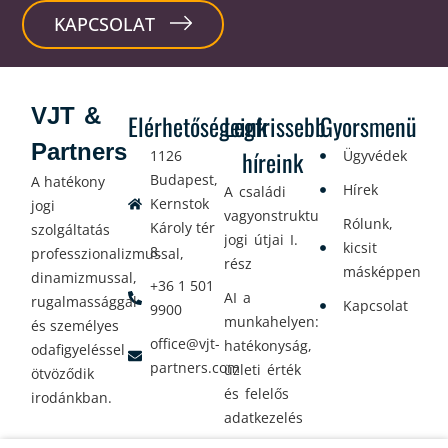
KAPCSOLAT
VJT &
Elérhetőségeink
Legfrissebb
Gyorsmenü
Partners
híreink
1126
Ügyvédek
Budapest,
A hatékony
Hírek
A családi
Kernstok
jogi
vagyonstrukturálás
Rólunk,
Károly tér
szolgáltatás
jogi útjai I.
kicsit
8.
professzionalizmussal,
rész
másképpen
dinamizmussal,
+36 1 501
AI a
rugalmassággal
Kapcsolat
9900
munkahelyen:
és személyes
office@vjt-
hatékonyság,
odafigyeléssel
partners.com
üzleti érték
ötvöződik
és felelős
irodánkban.
adatkezelés