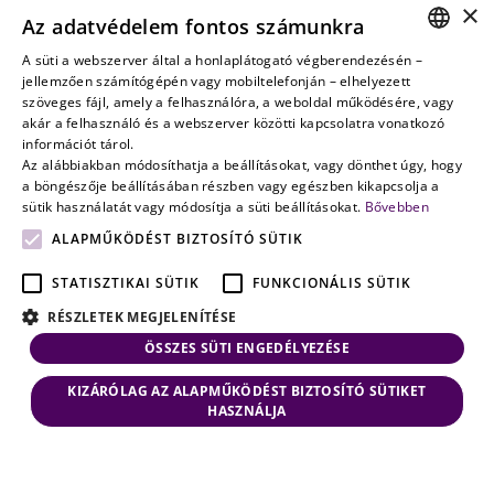
Vagyontervezés:
×
Az adatvédelem fontos számunkra
amikor a jövő
nem a
A süti a webszerver által a honlaplátogató végberendezésén –
HUNGARIAN
jellemzően számítógépén vagy mobiltelefonján – elhelyezett
véletlenen
szöveges fájl, amely a felhasználóra, a weboldal működésére, vagy
múlik
ENGLISH
akár a felhasználó és a webszerver közötti kapcsolatra vonatkozó
információt tárol.
Az alábbiakban módosíthatja a beállításokat, vagy dönthet úgy, hogy
a böngészője beállításában részben vagy egészben kikapcsolja a
sütik használatát vagy módosítja a süti beállításokat.
Bővebben
ALAPMŰKÖDÉST BIZTOSÍTÓ SÜTIK
STATISZTIKAI SÜTIK
FUNKCIONÁLIS SÜTIK
RÉSZLETEK MEGJELENÍTÉSE
ÖSSZES SÜTI ENGEDÉLYEZÉSE
KIZÁRÓLAG AZ ALAPMŰKÖDÉST BIZTOSÍTÓ SÜTIKET
HASZNÁLJA