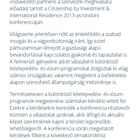
irodavezető partnere a szervezők meghívására
előadást tartott a Citizenship by Investment &
International Residence 2013-as londoni
konferenciáján.
Világszerte jelentősen nőtt az érdeklődés a szabad
mozgás és a vagyonbiztonság iránt, így ezzel
párhuzamosan létrejött a gazdasági alapú
bevándorlással kapcsolatos gyakorlat és tapasztalat is.
A felmerült igényekre adott válaszként különböző
letelepedési- és vízum-programokat dolgoztak ki világ
számos országában, valamint megjelent a befektetési
alapon szerezhető állampolgárság intézménye is.
Természetesen a különböző letelepedési- és vízum-
programok megjelenése számtalan kérdést vetett fel.
Ezekre a kérdésekre keresték a konferencia résztvevői
közösen a válaszokat azoknak, akik átfogó és aktuális
képet szeretnének kapni a terület legvonzóbb
lehetőségeiről. A konferencia során megvitatott
kérdések főként a következő témakörökhöz