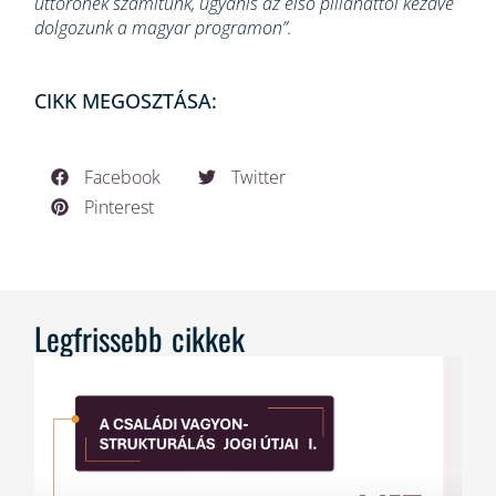
úttörőnek számítunk, ugyanis az első pillanattól kezdve
dolgozunk a magyar programon”.
CIKK MEGOSZTÁSA:
Facebook
Twitter
Pinterest
Legfrissebb cikkek