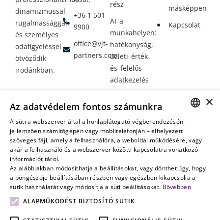
rész
másképpen
dinamizmussal,
+36 1 501
AI a
rugalmassággal
Kapcsolat
9900
munkahelyen:
és személyes
office@vjt-
hatékonyság,
odafigyeléssel
partners.com
üzleti érték
ötvöződik
és felelős
irodánkban.
adatkezelés
Vagyontervezés:
×
Az adatvédelem fontos számunkra
amikor a jövő
nem a
A süti a webszerver által a honlaplátogató végberendezésén –
HUNGARIAN
jellemzően számítógépén vagy mobiltelefonján – elhelyezett
véletlenen
szöveges fájl, amely a felhasználóra, a weboldal működésére, vagy
múlik
ENGLISH
akár a felhasználó és a webszerver közötti kapcsolatra vonatkozó
információt tárol.
Az alábbiakban módosíthatja a beállításokat, vagy dönthet úgy, hogy
a böngészője beállításában részben vagy egészben kikapcsolja a
sütik használatát vagy módosítja a süti beállításokat.
Bővebben
ALAPMŰKÖDÉST BIZTOSÍTÓ SÜTIK