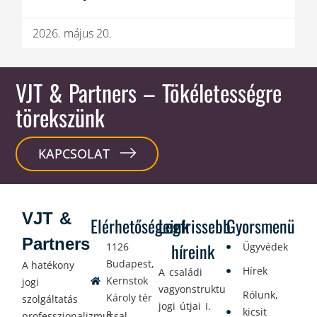
2026. május 20.
VJT & Partners
– Tökéletességre
törekszünk
KAPCSOLAT
VJT &
Elérhetőségeink
Legfrissebb
Gyorsmenü
Partners
híreink
1126
Ügyvédek
Budapest,
A hatékony
Hírek
A családi
Kernstok
jogi
vagyonstrukturálás
Rólunk,
Károly tér
szolgáltatás
jogi útjai I.
kicsit
8.
professzionalizmussal,