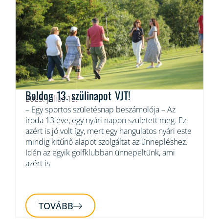
Boldog 13. szülinapot VJT!
2023. július 15.
– Egy sportos születésnap beszámolója – Az
iroda 13 éve, egy nyári napon született meg. Ez
azért is jó volt így, mert egy hangulatos nyári este
mindig kitűnő alapot szolgáltat az ünnepléshez.
Idén az egyik golfklubban ünnepeltünk, ami
azért is
TOVÁBB