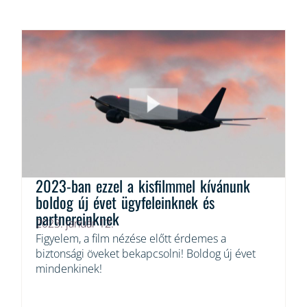
2023-ban ezzel a kisfilmmel kívánunk
boldog új évet ügyfeleinknek és
partnereinknek
2023. január 12.
Figyelem, a film nézése előtt érdemes a
biztonsági öveket bekapcsolni! Boldog új évet
mindenkinek!