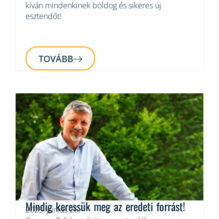
kíván mindenkinek boldog és sikeres új
esztendőt!
TOVÁBB
Mindig keressük meg az eredeti forrást!
2025. június 26.