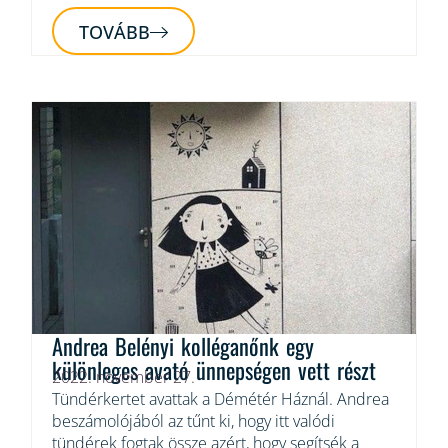
TOVÁBB
Andrea Belényi kolléganőnk egy
különleges avató ünnepségen vett részt
2022. november 27.
Tündérkertet avattak a Démétér Háznál. Andrea
beszámolójából az tűnt ki, hogy itt valódi
tündérek fogtak össze azért, hogy segítsék a