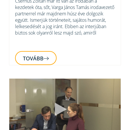
Csernus Zoltán már itt van az irodában a
kezdetek óta, sőt, Varga János Tamás irodavezető
partnerrel már majdnem húsz éve dolgozik
együtt. Ismerjük történeteit, sajátos humorát,
lelkesedését a jog iránt. Ebben az interjúban
biztos sok olyanról lesz majd szó, amiről
TOVÁBB