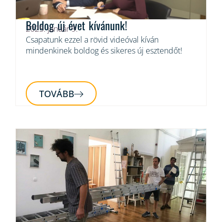
Boldog új évet kívánunk!
2025. január 9.
Csapatunk ezzel a rövid videóval kíván
mindenkinek boldog és sikeres új esztendőt!
TOVÁBB