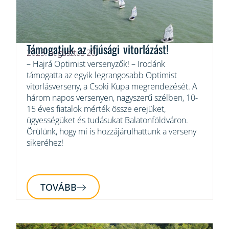
Támogatjuk az ifjúsági vitorlázást!
2023. augusztus 20.
– Hajrá Optimist versenyzők! – Irodánk
támogatta az egyik legrangosabb Optimist
vitorlásverseny, a Csoki Kupa megrendezését. A
három napos versenyen, nagyszerű szélben, 10-
15 éves fiatalok mérték össze erejüket,
ügyességüket és tudásukat Balatonföldváron.
Örülünk, hogy mi is hozzájárulhattunk a verseny
sikeréhez!
TOVÁBB