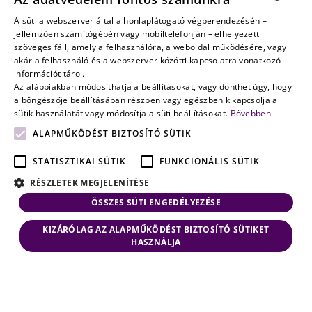
amikor a jövő
nem a
A süti a webszerver által a honlaplátogató végberendezésén –
HUNGARIAN
jellemzően számítógépén vagy mobiltelefonján – elhelyezett
véletlenen
szöveges fájl, amely a felhasználóra, a weboldal működésére, vagy
múlik
ENGLISH
akár a felhasználó és a webszerver közötti kapcsolatra vonatkozó
információt tárol.
Az alábbiakban módosíthatja a beállításokat, vagy dönthet úgy, hogy
a böngészője beállításában részben vagy egészben kikapcsolja a
sütik használatát vagy módosítja a süti beállításokat.
Bővebben
ALAPMŰKÖDÉST BIZTOSÍTÓ SÜTIK
STATISZTIKAI SÜTIK
FUNKCIONÁLIS SÜTIK
RÉSZLETEK MEGJELENÍTÉSE
ÖSSZES SÜTI ENGEDÉLYEZÉSE
KIZÁRÓLAG AZ ALAPMŰKÖDÉST BIZTOSÍTÓ SÜTIKET
HASZNÁLJA