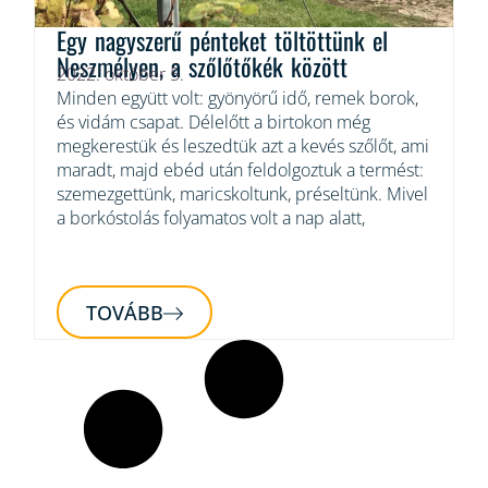
Egy nagyszerű pénteket töltöttünk el
Neszmélyen, a szőlőtőkék között
2022. október 5.
Minden együtt volt: gyönyörű idő, remek borok,
és vidám csapat. Délelőtt a birtokon még
megkerestük és leszedtük azt a kevés szőlőt, ami
maradt, majd ebéd után feldolgoztuk a termést:
szemezgettünk, maricskoltunk, préseltünk. Mivel
a borkóstolás folyamatos volt a nap alatt,
TOVÁBB