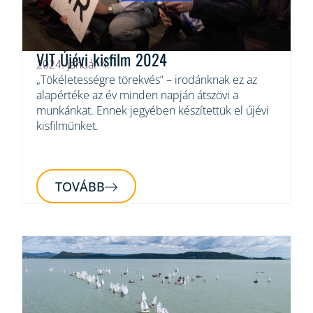
VJT Újévi kisfilm 2024
2024. január 4.
„Tökéletességre törekvés” – irodánknak ez az
alapértéke az év minden napján átszövi a
munkánkat. Ennek jegyében készítettük el újévi
kisfilmünket.
TOVÁBB