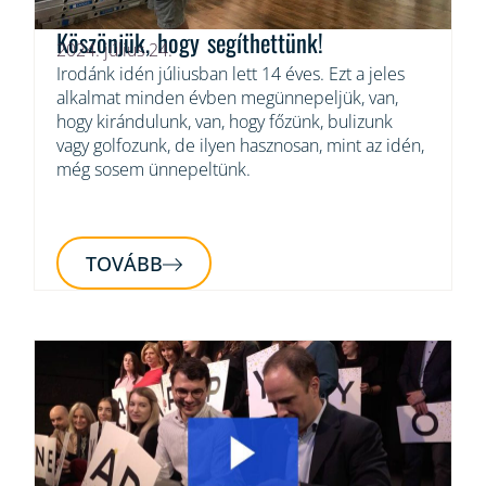
Köszönjük, hogy segíthettünk!
2024. július 24.
Irodánk idén júliusban lett 14 éves. Ezt a jeles
alkalmat minden évben megünnepeljük, van,
hogy kirándulunk, van, hogy főzünk, bulizunk
vagy golfozunk, de ilyen hasznosan, mint az idén,
még sosem ünnepeltünk.
TOVÁBB