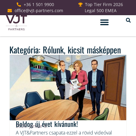
+36 1 501 9900
Top Tier Firm 2026
office@vjt-partners.com
Legal 500 EMEA
Jogi szolgáltatások
Kategória: Rólunk, kicsit másképpen
Boldog új évet kívánunk!
2026. január 6.
A VJT&Partners csapata ezzel a rövid videóval