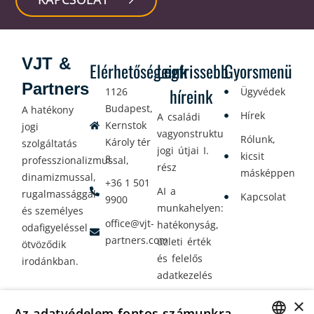
VJT &
Elérhetőségeink
Legfrissebb
Gyorsmenü
Partners
híreink
1126
Ügyvédek
Budapest,
A hatékony
Hírek
A családi
Kernstok
jogi
vagyonstrukturálás
Rólunk,
Károly tér
szolgáltatás
jogi útjai I.
kicsit
8.
professzionalizmussal,
rész
másképpen
dinamizmussal,
+36 1 501
AI a
rugalmassággal
Kapcsolat
9900
munkahelyen:
és személyes
office@vjt-
hatékonyság,
odafigyeléssel
partners.com
üzleti érték
ötvöződik
és felelős
irodánkban.
adatkezelés
Vagyontervezés:
×
Az adatvédelem fontos számunkra