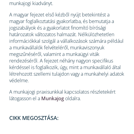
munkajogi kiadványt.
A magyar fejezet első kézből nyújt betekintést a
magyar foglalkoztatási gyakorlatba, és bemutatja a
jogszabályok és a gyakorlatot finomító bírósági
határozatok változatos halmazát. Nélkülözhetetlen
információkkal szolgál a vállalkozások számára például
a munkavállalók felvételéről, munkaviszonyuk
megszűnéséről, valamint a munkaügyi viták
rendezéséről. A fejezet néhány nagyon specifikus
kérdéssel is foglalkozik, úgy, mint a munkavállaló által
létrehozott szellemi tulajdon vagy a munkahelyi adatok
védelme.
A munkajogi praxisunkkal kapcsolatos részletekért
látogasson el a
Munkajog
oldalra.
CIKK MEGOSZTÁSA: