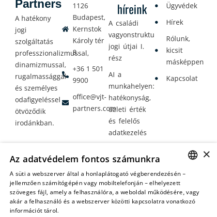
Partners
híreink
1126
Ügyvédek
Budapest,
A hatékony
Hírek
A családi
Kernstok
jogi
vagyonstrukturálás
Rólunk,
Károly tér
szolgáltatás
jogi útjai I.
kicsit
8.
professzionalizmussal,
rész
másképpen
dinamizmussal,
+36 1 501
AI a
rugalmassággal
Kapcsolat
9900
munkahelyen:
és személyes
office@vjt-
hatékonyság,
odafigyeléssel
partners.com
üzleti érték
ötvöződik
és felelős
irodánkban.
adatkezelés
Vagyontervezés:
×
Az adatvédelem fontos számunkra
amikor a jövő
nem a
A süti a webszerver által a honlaplátogató végberendezésén –
HUNGARIAN
jellemzően számítógépén vagy mobiltelefonján – elhelyezett
véletlenen
szöveges fájl, amely a felhasználóra, a weboldal működésére, vagy
múlik
ENGLISH
akár a felhasználó és a webszerver közötti kapcsolatra vonatkozó
információt tárol.