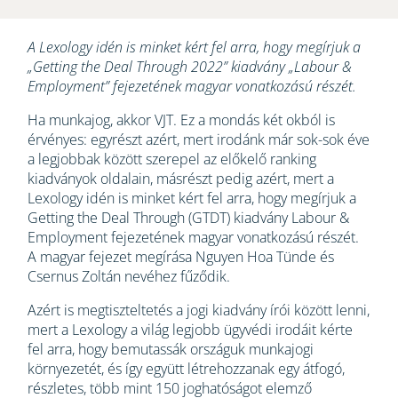
A Lexology idén is minket kért fel arra, hogy megírjuk a
„Getting the Deal Through 2022” kiadvány „Labour &
Employment” fejezetének magyar vonatkozású részét.
Ha munkajog, akkor VJT. Ez a mondás két okból is
érvényes: egyrészt azért, mert irodánk már sok-sok éve
a legjobbak között szerepel az előkelő ranking
kiadványok oldalain, másrészt pedig azért, mert a
Lexology idén is minket kért fel arra, hogy megírjuk a
Getting the Deal Through (GTDT) kiadvány Labour &
Employment fejezetének magyar vonatkozású részét.
A magyar fejezet megírása Nguyen Hoa Tünde és
Csernus Zoltán nevéhez fűződik.
Azért is megtiszteltetés a jogi kiadvány írói között lenni,
mert a Lexology a világ legjobb ügyvédi irodáit kérte
fel arra, hogy bemutassák országuk munkajogi
környezetét, és így együtt létrehozzanak egy átfogó,
részletes, több mint 150 joghatóságot elemző