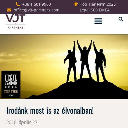
+36 1 501 9900
Top Tier Firm 2026
office@vjt-partners.com
Legal 500 EMEA
Jogi szolgáltatások
Irodánk most is az élvonalban!
2018. április 27.