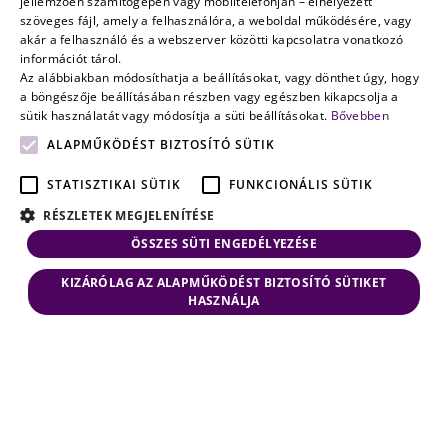
jellemzően számítógépén vagy mobiltelefonján – elhelyezett
véletlenen
szöveges fájl, amely a felhasználóra, a weboldal működésére, vagy
múlik
ENGLISH
akár a felhasználó és a webszerver közötti kapcsolatra vonatkozó
információt tárol.
Az alábbiakban módosíthatja a beállításokat, vagy dönthet úgy, hogy
a böngészője beállításában részben vagy egészben kikapcsolja a
sütik használatát vagy módosítja a süti beállításokat.
Bővebben
ALAPMŰKÖDÉST BIZTOSÍTÓ SÜTIK
STATISZTIKAI SÜTIK
FUNKCIONÁLIS SÜTIK
RÉSZLETEK MEGJELENÍTÉSE
ÖSSZES SÜTI ENGEDÉLYEZÉSE
KIZÁRÓLAG AZ ALAPMŰKÖDÉST BIZTOSÍTÓ SÜTIKET
HASZNÁLJA