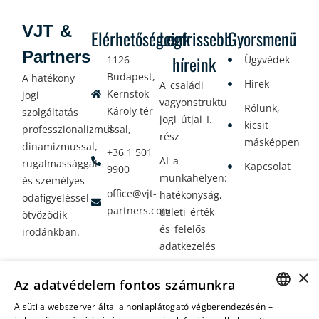
VJT &
Elérhetőségeink
Legfrissebb
Gyorsmenü
Partners
híreink
1126
Ügyvédek
Budapest,
A hatékony
Hírek
A családi
Kernstok
jogi
vagyonstrukturálás
Rólunk,
Károly tér
szolgáltatás
jogi útjai I.
kicsit
8.
professzionalizmussal,
rész
másképpen
dinamizmussal,
+36 1 501
AI a
rugalmassággal
Kapcsolat
9900
munkahelyen:
és személyes
office@vjt-
hatékonyság,
odafigyeléssel
partners.com
üzleti érték
ötvöződik
és felelős
irodánkban.
adatkezelés
Vagyontervezés:
×
Az adatvédelem fontos számunkra
amikor a jövő
nem a
A süti a webszerver által a honlaplátogató végberendezésén –
HUNGARIAN