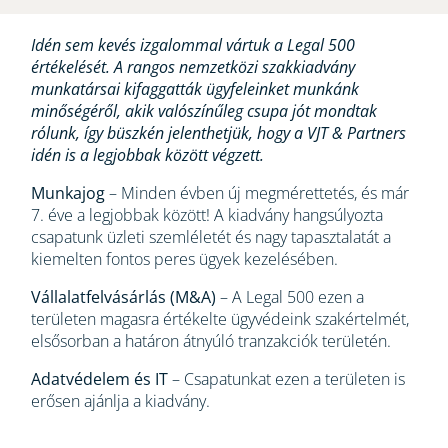
Idén sem kevés izgalommal vártuk a Legal 500
értékelését. A rangos nemzetközi szakkiadvány
munkatársai kifaggatták ügyfeleinket munkánk
minőségéről, akik valószínűleg csupa jót mondtak
rólunk, így büszkén jelenthetjük, hogy a VJT & Partners
idén is a legjobbak között végzett.
Munkajog
– Minden évben új megmérettetés, és már
7. éve a legjobbak között! A kiadvány hangsúlyozta
csapatunk üzleti szemléletét és nagy tapasztalatát a
kiemelten fontos peres ügyek kezelésében.
Vállalatfelvásárlás (M&A)
– A Legal 500 ezen a
területen magasra értékelte ügyvédeink szakértelmét,
elsősorban a határon átnyúló tranzakciók területén.
Adatvédelem és IT
– Csapatunkat ezen a területen is
erősen ajánlja a kiadvány.