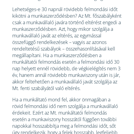
Lehetséges-e 30 napnál rövidebb felmondási időt
kikötni a munkaszerződésben? Az Mt. főszabályként
csak a munkavállaló javára történő eltérést engedi a
munkaszerződésben. Azt, hogy mikor szolgálja a
munkavállaló javát az eltérés, az egymással
összefüggő rendelkezések – vagyis az azonos
rendeltetésű szabályok – összehasonlításával kell
megállapítani. Ha a munkaszerződésben a
munkáltatói felmondás esetén a felmondási idő 30
nap helyett ennél rövidebb, de végkielégítés nem 3
év, hanem annál rövidebb munkaviszony után is jár,
akkor feltehetően a munkavállaló javát szolgálja az
Mt. fenti szabályától való eltérés.
Ha a munkáltató mond fel, akkor önmagában a
rövid felmondási idő nem szolgálja a munkavállaló
érdekeit. Ezért az Mt. munkáltatói felmondás
esetén a munkaviszony hosszától függően további
napokkal hosszabbítja meg a felmondási időt, sőt
úgy rendelkezik, hogy a felek hosszabb, legfeljebb