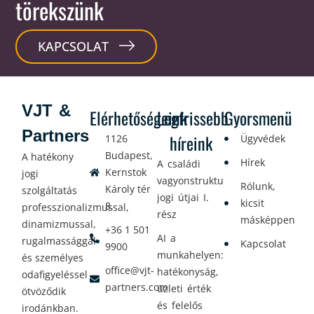
törekszünk
KAPCSOLAT
VJT &
Elérhetőségeink
Legfrissebb
Gyorsmenü
Partners
híreink
1126
Ügyvédek
Budapest,
A hatékony
Hírek
A családi
Kernstok
jogi
vagyonstrukturálás
Rólunk,
Károly tér
szolgáltatás
jogi útjai I.
kicsit
8.
professzionalizmussal,
rész
másképpen
dinamizmussal,
+36 1 501
AI a
rugalmassággal
Kapcsolat
9900
munkahelyen:
és személyes
office@vjt-
hatékonyság,
odafigyeléssel
partners.com
üzleti érték
ötvöződik
és felelős
irodánkban.