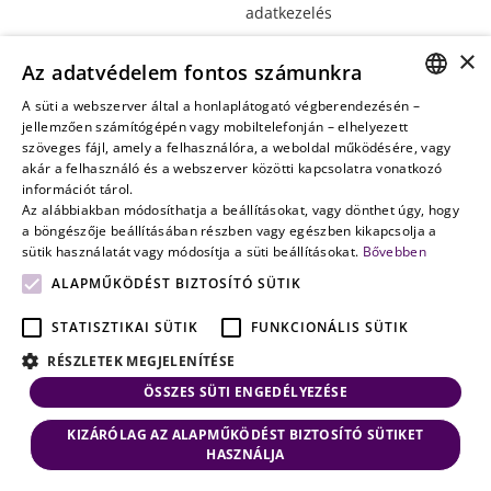
adatkezelés
Vagyontervezés:
×
Az adatvédelem fontos számunkra
amikor a jövő
nem a
A süti a webszerver által a honlaplátogató végberendezésén –
HUNGARIAN
jellemzően számítógépén vagy mobiltelefonján – elhelyezett
véletlenen
szöveges fájl, amely a felhasználóra, a weboldal működésére, vagy
múlik
ENGLISH
akár a felhasználó és a webszerver közötti kapcsolatra vonatkozó
információt tárol.
Az alábbiakban módosíthatja a beállításokat, vagy dönthet úgy, hogy
a böngészője beállításában részben vagy egészben kikapcsolja a
sütik használatát vagy módosítja a süti beállításokat.
Bővebben
ALAPMŰKÖDÉST BIZTOSÍTÓ SÜTIK
STATISZTIKAI SÜTIK
FUNKCIONÁLIS SÜTIK
RÉSZLETEK MEGJELENÍTÉSE
ÖSSZES SÜTI ENGEDÉLYEZÉSE
KIZÁRÓLAG AZ ALAPMŰKÖDÉST BIZTOSÍTÓ SÜTIKET
HASZNÁLJA