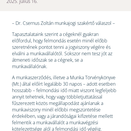
2025. július 16.
– Dr. Csernus Zoltán munkajogi szakértő válaszol –
Tapasztalataink szerint a cégeknél gyakran
előfordul, hogy felmondás esetén minél előbb
szeretnének pontot tenni a jogviszony végére és
elválni a munkavállalótól. Sokszor nem tesz jót az
átmeneti időszak se a cégnek, se a
munkavállalónak.
A munkaszerződés, illetve a Munka Törvénykönyve
(Mt.) által előírt legalább 30 napos – adott esetben
hosszabb – felmondási idő miatt viszont legfeljebb
annyit tehetnek, hogy vagy többletjuttatással
fűszerezett közös megállapodást ajánlanak a
munkaviszony minél előbbi megszüntetése
érdekében, vagy a járandóságai kifizetése mellett
felmentik a munkavállalót a munkavégzési
kötelezettsége alól a felmondási idő végéig.