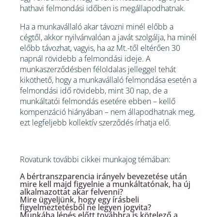
hathavi felmondási időben is megállapodhatnak.
Ha a munkavállaló akar távozni minél előbb a
cégtől, akkor nyilvánvalóan a javát szolgálja, ha minél
előbb távozhat, vagyis, ha az Mt.-től eltérően 30
napnál rövidebb a felmondási ideje. A
munkaszerződésben féloldalas jelleggel tehát
kiköthető, hogy a munkavállaló felmondása esetén a
felmondási idő rövidebb, mint 30 nap, de a
munkáltatói felmondás esetére ebben – kellő
kompenzáció hiányában – nem állapodhatnak meg,
ezt legfeljebb kollektív szerződés írhatja elő.
Rovatunk további cikkei munkajog témában:
A bértranszparencia irányelv bevezetése után
mire kell majd figyelnie a munkáltatónak, ha új
alkalmazottat akar felvenni?
Mire ügyeljünk, hogy egy írásbeli
figyelmeztetésből ne legyen jogvita?
Munkába lépés előtt továbbra is kötelező a