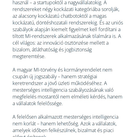
használ – a startupoktól a nagyvállalatokig. A
rendszereket négy kockázati kategóriába sorolják,
az alacsony kockázatú chatbotoktól a magas
kockázatú, döntéshozatali rendszerekig. És az uniós
szabályok alapján kiemelt figyelmet kell fordítani a
tiltott MI-rendszerek alkalmazásának tilalmára is. A
cél világos: az innováció ösztönzése mellett a
bizalom, átláthatóság és jogbiztonság
megteremtése.
A magyar MI-törvény és kormányrendelet nem
csupán új jogszabály – hanem stratégiai
keretrendszer a jövő üzleti működéséhez. A
mesterséges intelligencia szabályozásának való
megfelelés mostantól nem elméleti kérdés, hanem
a vállalatok felelőssége.
A felelősen alkalmazott mesterséges intelligencia
nem korlát – hanem lehetőség. Azok a vállalatok,
amelyek időben felkészülnek, bizalmat és piaci