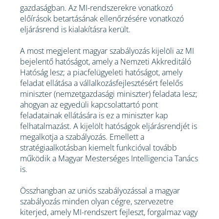
gazdaságban. Az MI-rendszerekre vonatkozó
előírások betartásának ellenőrzésére vonatkozó
eljárásrend is kialakításra került.
A most megjelent magyar szabályozás kijelöli az MI
bejelentő hatóságot, amely a Nemzeti Akkreditáló
Hatóság lesz; a piacfelügyeleti hatóságot, amely
feladat ellátása a vállalkozásfejlesztésért felelős
miniszter (nemzetgazdasági miniszter) feladata lesz;
ahogyan az egyedüli kapcsolattartó pont
feladatainak ellátására is ez a miniszter kap
felhatalmazást. A kijelölt hatóságok eljárásrendjét is
megalkotja a szabályozás. Emellett a
stratégiaalkotásban kiemelt funkcióval tovább
működik a Magyar Mesterséges Intelligencia Tanács
is.
Összhangban az uniós szabályozással a magyar
szabályozás minden olyan cégre, szervezetre
kiterjed, amely MI-rendszert fejleszt, forgalmaz vagy