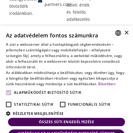
partners.com
üzleti érték
ötvöződik
és felelős
irodánkban.
adatkezelés
Vagyontervezés:
×
Az adatvédelem fontos számunkra
amikor a jövő
nem a
A süti a webszerver által a honlaplátogató végberendezésén –
HUNGARIAN
jellemzően számítógépén vagy mobiltelefonján – elhelyezett
véletlenen
szöveges fájl, amely a felhasználóra, a weboldal működésére, vagy
múlik
ENGLISH
akár a felhasználó és a webszerver közötti kapcsolatra vonatkozó
információt tárol.
Az alábbiakban módosíthatja a beállításokat, vagy dönthet úgy, hogy
a böngészője beállításában részben vagy egészben kikapcsolja a
sütik használatát vagy módosítja a süti beállításokat.
Bővebben
ALAPMŰKÖDÉST BIZTOSÍTÓ SÜTIK
STATISZTIKAI SÜTIK
FUNKCIONÁLIS SÜTIK
RÉSZLETEK MEGJELENÍTÉSE
ÖSSZES SÜTI ENGEDÉLYEZÉSE