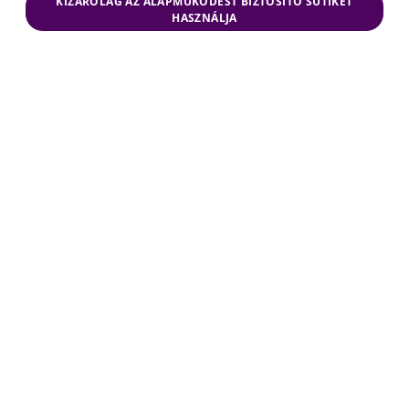
KIZÁRÓLAG AZ ALAPMŰKÖDÉST BIZTOSÍTÓ SÜTIKET
HASZNÁLJA