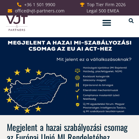
+36 1 501 9900
Top Tier Firm 2026
office@vjt-partners.com
Legal 500 EMEA
Jogi szolgáltatások
Megjelent a hazai szabályozási csomag
az Európai Unió MI Rendeletéhez