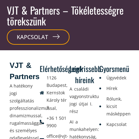
VJT & Partners
– Tökéletességre
törekszünk
KAPCSOLAT
VJT &
Elérhetőségeink
Legfrissebb
Gyorsmenü
Partners
híreink
1126
Ügyvédek
Budapest,
A hatékony
Hírek
A családi
Kernstok
jogi
vagyonstrukturálás
Rólunk,
Károly tér
szolgáltatás
jogi útjai I.
kicsit
8.
professzionalizmussal,
rész
másképpen
dinamizmussal,
+36 1 501
AI a
rugalmassággal
Kapcsolat
9900
munkahelyen:
és személyes
office@vjt-
hatékonyság,
odafigyeléssel