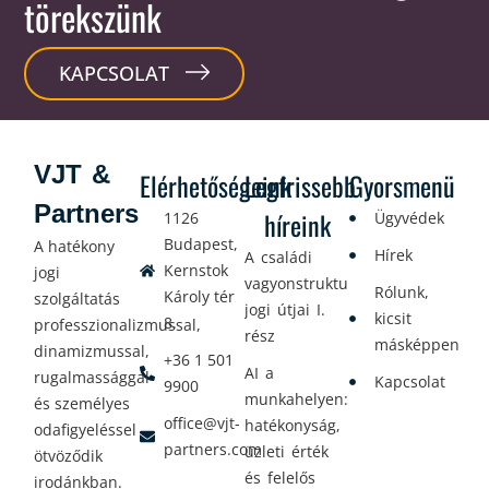
törekszünk
KAPCSOLAT
VJT &
Elérhetőségeink
Legfrissebb
Gyorsmenü
Partners
híreink
1126
Ügyvédek
Budapest,
A hatékony
Hírek
A családi
Kernstok
jogi
vagyonstrukturálás
Rólunk,
Károly tér
szolgáltatás
jogi útjai I.
kicsit
8.
professzionalizmussal,
rész
másképpen
dinamizmussal,
+36 1 501
AI a
rugalmassággal
Kapcsolat
9900
munkahelyen:
és személyes
office@vjt-
hatékonyság,
odafigyeléssel
partners.com
üzleti érték
ötvöződik
és felelős
irodánkban.