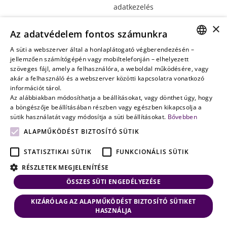
adatkezelés
Vagyontervezés:
×
Az adatvédelem fontos számunkra
amikor a jövő
nem a
A süti a webszerver által a honlaplátogató végberendezésén –
HUNGARIAN
jellemzően számítógépén vagy mobiltelefonján – elhelyezett
véletlenen
szöveges fájl, amely a felhasználóra, a weboldal működésére, vagy
múlik
ENGLISH
akár a felhasználó és a webszerver közötti kapcsolatra vonatkozó
információt tárol.
Az alábbiakban módosíthatja a beállításokat, vagy dönthet úgy, hogy
a böngészője beállításában részben vagy egészben kikapcsolja a
sütik használatát vagy módosítja a süti beállításokat.
Bővebben
ALAPMŰKÖDÉST BIZTOSÍTÓ SÜTIK
STATISZTIKAI SÜTIK
FUNKCIONÁLIS SÜTIK
RÉSZLETEK MEGJELENÍTÉSE
ÖSSZES SÜTI ENGEDÉLYEZÉSE
KIZÁRÓLAG AZ ALAPMŰKÖDÉST BIZTOSÍTÓ SÜTIKET
HASZNÁLJA