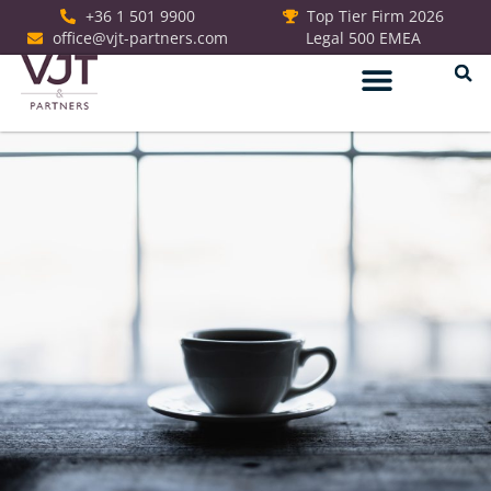
+36 1 501 9900
Top Tier Firm 2026
office@vjt-partners.com
Legal 500 EMEA
Jogi szolgáltatások