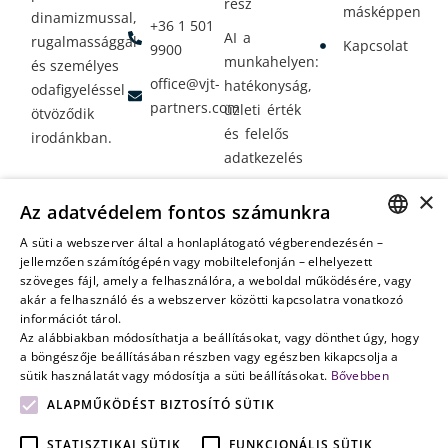
rész
másképpen
dinamizmussal,
+36 1 501
AI a
rugalmassággal
Kapcsolat
9900
munkahelyen:
és személyes
office@vjt-
hatékonyság,
odafigyeléssel
partners.com
üzleti érték
ötvöződik
és felelős
irodánkban.
adatkezelés
Vagyontervezés:
×
Az adatvédelem fontos számunkra
amikor a jövő
nem a
A süti a webszerver által a honlaplátogató végberendezésén –
HUNGARIAN
jellemzően számítógépén vagy mobiltelefonján – elhelyezett
véletlenen
szöveges fájl, amely a felhasználóra, a weboldal működésére, vagy
múlik
ENGLISH
akár a felhasználó és a webszerver közötti kapcsolatra vonatkozó
információt tárol.
Az alábbiakban módosíthatja a beállításokat, vagy dönthet úgy, hogy
a böngészője beállításában részben vagy egészben kikapcsolja a
sütik használatát vagy módosítja a süti beállításokat.
Bővebben
ALAPMŰKÖDÉST BIZTOSÍTÓ SÜTIK
STATISZTIKAI SÜTIK
FUNKCIONÁLIS SÜTIK