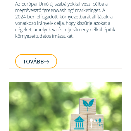
Az Európai Unió új szabályokkal veszi célba a
megtévesztő “greenwashing” marketinget. A
2024-ben elfogadott, környezetbarát állításokra
vonatkozó irányelv célja, hogy kiszűrje azokat a
cégeket, amelyek valós teljesítmény nélkül építik
környezettudatos imázsukat.
TOVÁBB