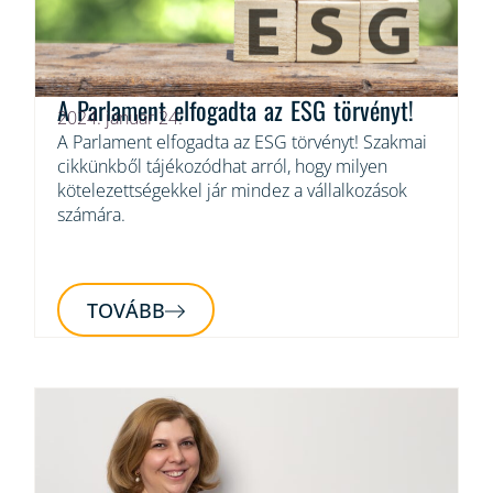
A Parlament elfogadta az ESG törvényt!
2024. január 24.
A Parlament elfogadta az ESG törvényt! Szakmai
cikkünkből tájékozódhat arról, hogy milyen
kötelezettségekkel jár mindez a vállalkozások
számára.
TOVÁBB