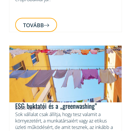
TOVÁBB
ESG buktatói és a „greenwashing”
2023. április 5.
Sok vállalat csak állítja, hogy tesz valamit a
környezetért, a munkatársaiért vagy az etikus
üzleti működésért, de amit tesznek, az inkább a