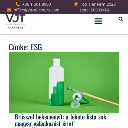
+36 1 501 9900
Top Tier Firm 2026
office@vjt-partners.com
Legal 500 EMEA
Jogi szolgáltatások
Címke: ESG
Brüsszel bekeményít: a fekete lista sok
magyar vállalkozást érint!
2025. augusztus 14.