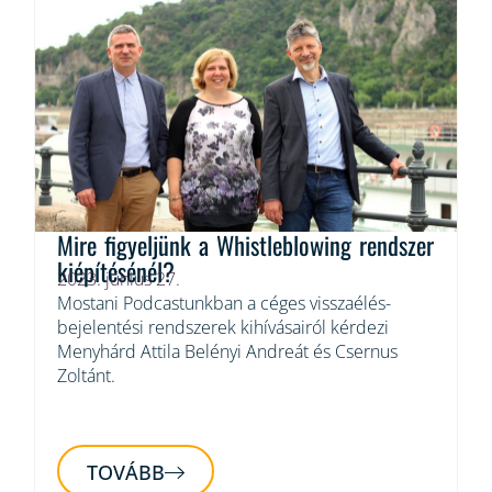
Mire figyeljünk a Whistleblowing rendszer
kiépítésénél?
2023. június 27.
Mostani Podcastunkban a céges visszaélés-
bejelentési rendszerek kihívásairól kérdezi
Menyhárd Attila Belényi Andreát és Csernus
Zoltánt.
TOVÁBB