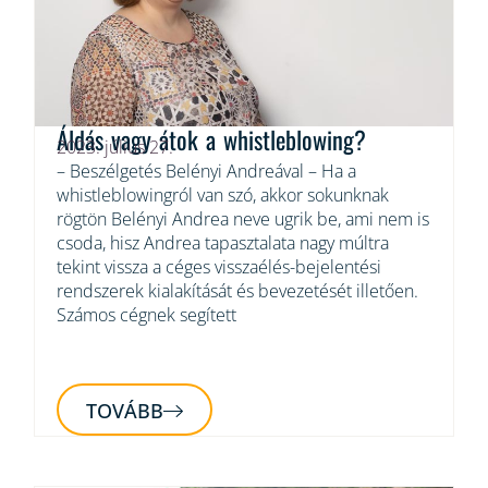
Áldás vagy átok a whistleblowing?
2023. július 27.
– Beszélgetés Belényi Andreával – Ha a
whistleblowingról van szó, akkor sokunknak
rögtön Belényi Andrea neve ugrik be, ami nem is
csoda, hisz Andrea tapasztalata nagy múltra
tekint vissza a céges visszaélés-bejelentési
rendszerek kialakítását és bevezetését illetően.
Számos cégnek segített
TOVÁBB