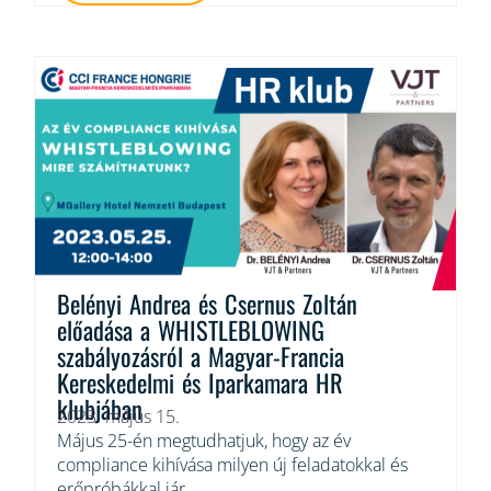
Belényi Andrea és Csernus Zoltán
előadása a WHISTLEBLOWING
szabályozásról a Magyar-Francia
Kereskedelmi és Iparkamara HR
klubjában
2023. május 15.
Május 25-én megtudhatjuk, hogy az év
compliance kihívása milyen új feladatokkal és
erőpróbákkal jár.