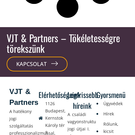
VJT & Partners
– Tökéletességre
törekszünk
KAPCSOLAT
VJT &
Elérhetőségeink
Legfrissebb
Gyorsmenü
Partners
híreink
1126
Ügyvédek
Budapest,
A hatékony
Hírek
A családi
Kernstok
jogi
vagyonstrukturálás
Rólunk,
Károly tér
szolgáltatás
jogi útjai I.
kicsit
8.
professzionalizmussal,