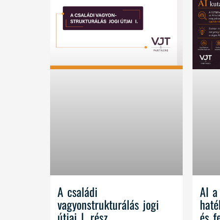
A családi
AI a
vagyonstrukturálás jogi
haté
útjai I. rész
és f