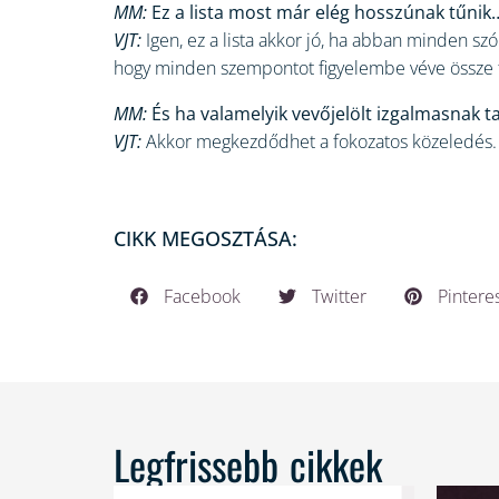
MM:
Ez a lista most már elég hosszúnak tűnik
VJT:
Igen, ez a lista akkor jó, ha abban minden szób
hogy minden szempontot figyelembe véve össze tu
MM:
És ha valamelyik vevőjelölt izgalmasnak ta
VJT:
Akkor megkezdődhet a fokozatos közeledés. E
CIKK MEGOSZTÁSA:
Facebook
Twitter
Pintere
Legfrissebb cikkek