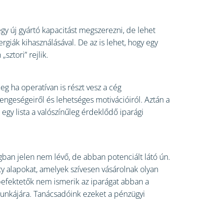
egy új gyártó kapacitást megszerezni, de lehet
ergiák kihasználásával. De az is lehet, hogy egy
ztori” rejlik.
g ha operatívan is részt vesz a cég
engeségeiről és lehetséges motivációiról. Aztán a
egy lista a valószínűleg érdeklődő iparági
gban jelen nem lévő, de abban potenciált látó ún.
ty alapokat, amelyek szívesen vásárolnak olyan
 befektetők nem ismerik az iparágat abban a
munkájára. Tanácsadóink ezeket a pénzügyi