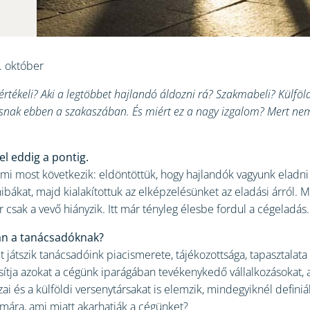
. október
értékeli? Aki a legtöbbet hajlandó áldozni rá? Szakmabeli? Külföld
dásnak ebben a szakaszában. És miért ez a nagy izgalom? Mert n
el eddig a pontig.
ami most következik: eldöntöttük, hogy hajlandók vagyunk eladni
hibákat, majd kialakítottuk az elképzelésünket az eladási árról.
 csak a vevő hiányzik. Itt már tényleg élesbe fordul a cégeladás.
an a tanácsadóknak?
t játszik tanácsadóink piacismerete, tájékozottsága, tapasztalat
osítja azokat a cégünk iparágában tevékenykedő vállalkozásokat
 és a külföldi versenytársakat is elemzik, mindegyiknél definiá
zámára, ami miatt akarhatják a cégünket?