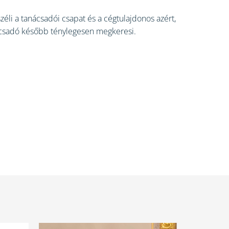
széli a tanácsadói csapat és a cégtulajdonos azért,
nácsadó később ténylegesen megkeresi.