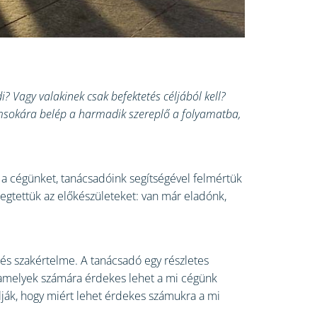
i? Vagy valakinek csak befektetés céljából kell?
emsokára belép a harmadik szereplő a folyamatba,
 a cégünket, tanácsadóink segítségével felmértük
 Megtettük az előkészületeket: van már eladónk,
a és szakértelme. A tanácsadó egy részletes
, amelyek számára érdekes lehet a mi cégünk
lják, hogy miért lehet érdekes számukra a mi