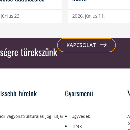
 június 23.
2026. június 11.
KAPCSOLAT
ségre törekszünk
rissebb híreink
Gyorsmenü
ádi vagyonstrukturálás jogi útjai
Ügyvédek
A
p
Hírek