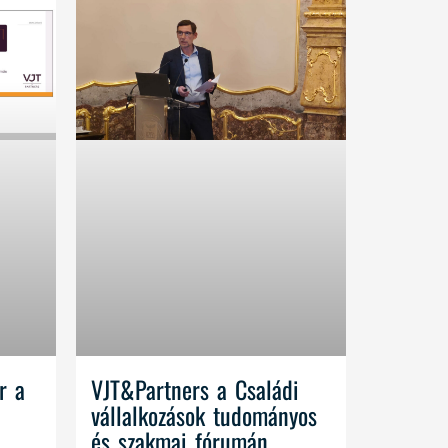
r a
VJT&Partners a Családi
vállalkozások tudományos
és szakmai fórumán