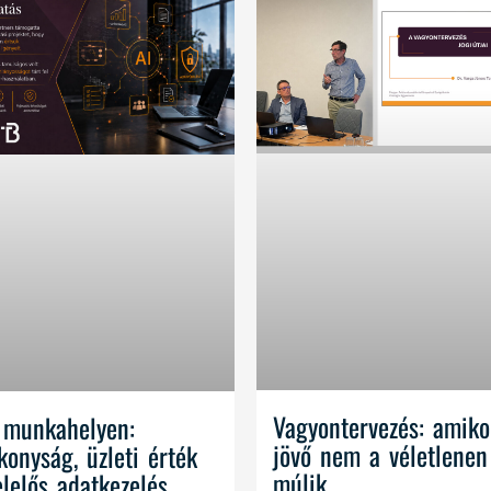
Vagyontervezés: amiko
 munkahelyen:
jövő nem a véletlenen
konyság, üzleti érték
múlik
elelős adatkezelés