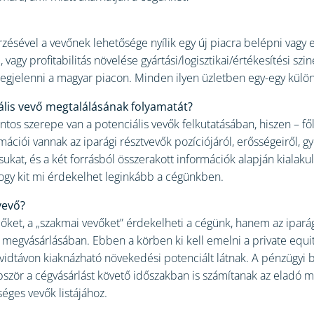
rzésével a vevőnek lehetősége nyílik egy új piacra belépni vagy 
vagy profitabilitás növelése gyártási/logisztikai/értékesítési szin
gjelenni a magyar piacon. Minden ilyen üzletben egy-egy külön „s
eális vevő megtalálásának folyamatát?
s szerepe van a potenciális vevők felkutatásában, hiszen – főle
ciói vannak az iparági résztvevők pozíciójáról, erősségeiről, gy
kat, és a két forrásból összerakott információk alapján kialakul 
 hogy kit mi érdekelhet leginkább a cégünkben.
vevő?
őket, a „szakmai vevőket” érdekelheti a cégünk, hanem az ipará
k megvásárlásában. Ebben a körben ki kell emelni a private equi
rövidtávon kiaknázható növekedési potenciált látnak. A pénzügyi
bször a cégvásárlást követő időszakban is számítanak az eladó 
séges vevők listájához.