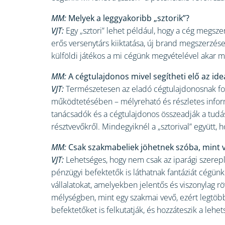
MM:
Melyek a leggyakoribb „sztorik”?
VJT:
Egy „sztori” lehet például, hogy a cég megsze
erős versenytárs kiiktatása, új brand megszerzése, 
külföldi játékos a mi cégünk megvételével akar me
MM:
A cégtulajdonos mivel segítheti elő az id
VJT:
Természetesen az eladó cégtulajdonosnak fonto
működtetésében – mélyreható és részletes informá
tanácsadók és a cégtulajdonos összeadják a tudásu
résztvevőkről. Mindegyiknél a „sztorival” együtt,
MM:
Csak szakmabeliek jöhetnek szóba, mint 
VJT:
Lehetséges, hogy nem csak az iparági szerepl
pénzügyi befektetők is láthatnak fantáziát cégün
vállalatokat, amelyekben jelentős és viszonylag 
mélységben, mint egy szakmai vevő, ezért legtöb
befektetőket is felkutatják, és hozzáteszik a lehet