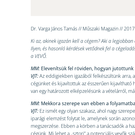
Dr. Varga János Tamás // Műszaki Magazin // 2017
Ki az, akinek igazán kell a cégem? Aki a legjobban 
Ilyen, és hasonló kérdések vetődnek fel a cégela
a VEVŐ.
MM:
Elevenítsük fel röviden, hogyan jutottunk 
VJT:
Az eddigiekben igazából felkészültünk arra, 
cégünket és kijavítottuk az ésszerűen kijavítható 
van egy határozott elképzelésünk a vételárról, már
MM:
Mekkora szerepe van ebben a folyamatb
VJT:
Ez ismét egy olyan szakasz, ahol nagy szerepe
iparági elemzést folytat le, amelynek során azon
megszerzése. Ebben a körben a tanácsadók a hazai
cégünk. Mi lehet a „sztori” a potenciális vevők s