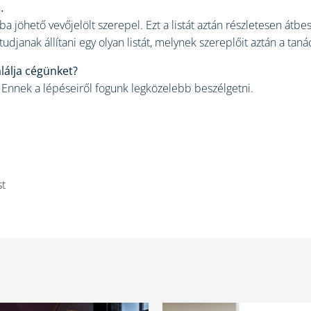
…
a jöhető vevőjelölt szerepel. Ezt a listát aztán részletesen átbe
djanak állítani egy olyan listát, melynek szereplőit aztán a ta
lálja cégünket?
nnek a lépéseiről fogunk legközelebb beszélgetni.
st