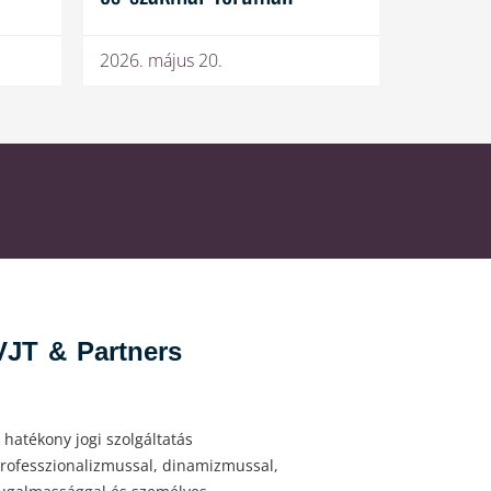
2026. május 20.
VJT & Partners
 hatékony jogi szolgáltatás
rofesszionalizmussal, dinamizmussal,