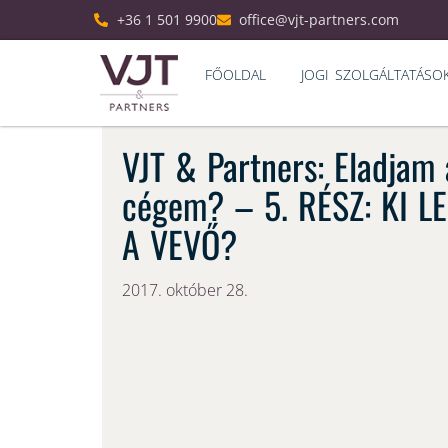
+36 1 501 9900
office@vjt-partners.com
FŐOLDAL
JOGI SZOLGÁLTATÁSO
VJT & Partners: Eladjam 
cégem? – 5. RÉSZ: KI L
A VEVŐ?
2017. október 28.