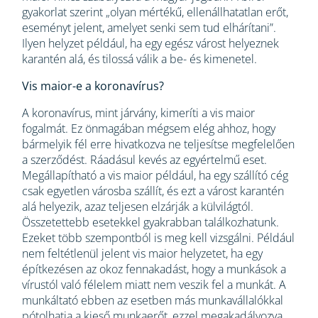
gyakorlat szerint „olyan mértékű, ellenállhatatlan erőt,
eseményt jelent, amelyet senki sem tud elhárítani”.
Ilyen helyzet például, ha egy egész várost helyeznek
karantén alá, és tilossá válik a be- és kimenetel.
Vis maior-e a koronavírus?
A koronavírus, mint járvány, kimeríti a vis maior
fogalmát. Ez önmagában mégsem elég ahhoz, hogy
bármelyik fél erre hivatkozva ne teljesítse megfelelően
a szerződést. Ráadásul kevés az egyértelmű eset.
Megállapítható a vis maior például, ha egy szállító cég
csak egyetlen városba szállít, és ezt a várost karantén
alá helyezik, azaz teljesen elzárják a külvilágtól.
Összetettebb esetekkel gyakrabban találkozhatunk.
Ezeket több szempontból is meg kell vizsgálni. Például
nem feltétlenül jelent vis maior helyzetet, ha egy
építkezésen az okoz fennakadást, hogy a munkások a
vírustól való félelem miatt nem veszik fel a munkát. A
munkáltató ebben az esetben más munkavállalókkal
pótolhatja a kieső munkaerőt, ezzel megakadályozva,