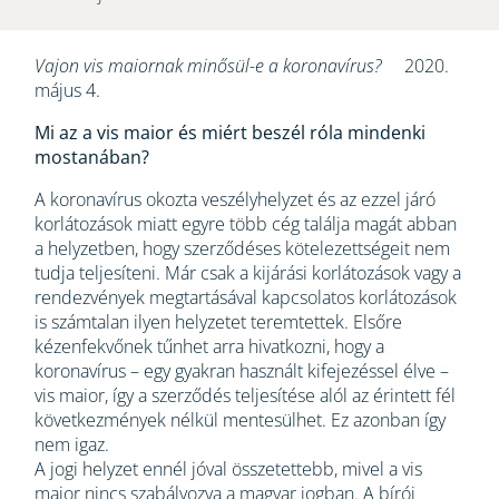
Vajon vis maiornak minősül-e a koronavírus?
2020.
május 4.
Mi az a vis maior és miért beszél róla mindenki
mostanában?
A koronavírus okozta veszélyhelyzet és az ezzel járó
korlátozások miatt egyre több cég találja magát abban
a helyzetben, hogy szerződéses kötelezettségeit nem
tudja teljesíteni. Már csak a kijárási korlátozások vagy a
rendezvények megtartásával kapcsolatos korlátozások
is számtalan ilyen helyzetet teremtettek. Elsőre
kézenfekvőnek tűnhet arra hivatkozni, hogy a
koronavírus – egy gyakran használt kifejezéssel élve –
vis maior, így a szerződés teljesítése alól az érintett fél
következmények nélkül mentesülhet. Ez azonban így
nem igaz.
A jogi helyzet ennél jóval összetettebb, mivel a vis
maior nincs szabályozva a magyar jogban. A bírói