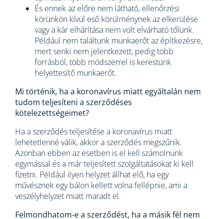
És ennek az előre nem látható, ellenőrzési
körünkön kívül eső körülménynek az elkerülése
vagy a kár elhárítása nem volt elvárható tőlünk.
Például nem találtunk munkaerőt az építkezésre,
mert senki nem jelentkezett, pedig több
forrásból, több módszerrel is kerestünk
helyettesítő munkaerőt.
Mi történik, ha a koronavírus miatt egyáltalán nem
tudom teljesíteni a szerződéses
kötelezettségeimet?
Ha a szerződés teljesítése a koronavírus miatt
lehetetlenné válik, akkor a szerződés megszűnik.
Azonban ebben az esetben is el kell számolnunk
egymással és a már teljesített szolgáltatásokat ki kell
fizetni. Például ilyen helyzet állhat elő, ha egy
művésznek egy bálon kellett volna fellépnie, ami a
veszélyhelyzet miatt maradt el.
Felmondhatom-e a szerződést, ha a másik fél nem