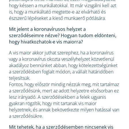
hogy késsen a munkálatokkal. Itt már vizsgálni kell azt
is, hogy a munkáltató megtette-e az elvárható és
észszerű lépéseket a kieső munkaerő pótlására.
Mit jelent a koronavírusos helyzet a
szerződéseimre nézve? Hogyan tudom eldönteni,
hogy hivatkozhatok-e vis maiorra?
A vis maior akkor juthat szerephez, ha a koronavírus
vagy a koronavírus okozta veszélyhelyzet közvetlenül
akadályoz bennünket abban, hogy kötelezettségünket
a szerződésben foglalt módon, a vállalt határidőben
teljesítsük.
Fontos, hogy először mindig nézzük meg, mit tartalmaz
a szerződésünk, mert az adott helyzetre elsősorban ez
lesz irányadó. A szerződésekben a felek ugyanis
gyakran rögzítik, hogy mit tartanak vis maior
helyzetnek, és annak bekövetkezte milyen hatással van
a szerződésükre.
Mit tehetek, ha a szerződésemben nincsenek vis