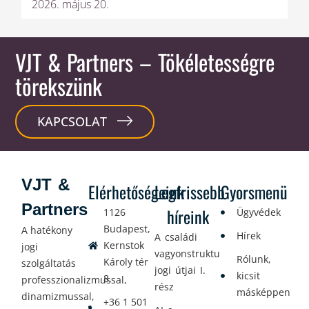
2026. május 20.
VJT & Partners
– Tökéletességre
törekszünk
KAPCSOLAT
VJT &
Elérhetőségeink
Legfrissebb
Gyorsmenü
Partners
híreink
1126
Ügyvédek
Budapest,
A hatékony
Hírek
A családi
Kernstok
jogi
vagyonstrukturálás
Rólunk,
Károly tér
szolgáltatás
jogi útjai I.
kicsit
8.
professzionalizmussal,
rész
másképpen
dinamizmussal,
+36 1 501