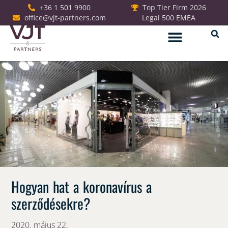
+36 1 501 9900
Top Tier Firm 2026
office@vjt-partners.com
Legal 500 EMEA
Jogi szolgáltatások
Hogyan hat a koronavírus a
szerződésekre?
2020. május 22.