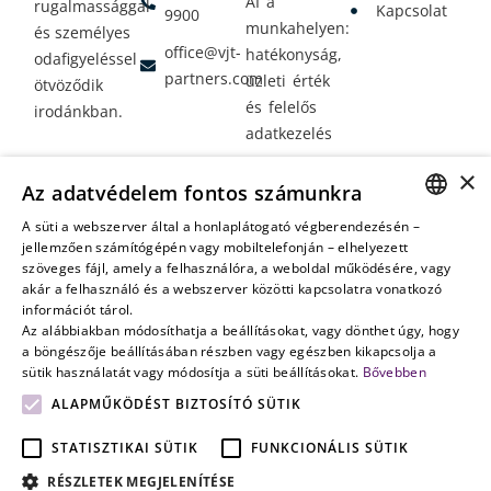
AI a
rugalmassággal
Kapcsolat
9900
munkahelyen:
és személyes
office@vjt-
hatékonyság,
odafigyeléssel
partners.com
üzleti érték
ötvöződik
és felelős
irodánkban.
adatkezelés
Vagyontervezés:
×
Az adatvédelem fontos számunkra
amikor a jövő
nem a
A süti a webszerver által a honlaplátogató végberendezésén –
HUNGARIAN
jellemzően számítógépén vagy mobiltelefonján – elhelyezett
véletlenen
szöveges fájl, amely a felhasználóra, a weboldal működésére, vagy
múlik
ENGLISH
akár a felhasználó és a webszerver közötti kapcsolatra vonatkozó
információt tárol.
Az alábbiakban módosíthatja a beállításokat, vagy dönthet úgy, hogy
a böngészője beállításában részben vagy egészben kikapcsolja a
sütik használatát vagy módosítja a süti beállításokat.
Bővebben
ALAPMŰKÖDÉST BIZTOSÍTÓ SÜTIK
STATISZTIKAI SÜTIK
FUNKCIONÁLIS SÜTIK
RÉSZLETEK MEGJELENÍTÉSE