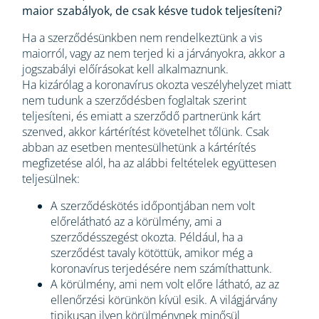
maior szabályok, de csak késve tudok teljesíteni?
Ha a szerződésünkben nem rendelkeztünk a vis
maiorról, vagy az nem terjed ki a járványokra, akkor a
jogszabályi előírásokat kell alkalmaznunk.
Ha kizárólag a koronavírus okozta veszélyhelyzet miatt
nem tudunk a szerződésben foglaltak szerint
teljesíteni, és emiatt a szerződő partnerünk kárt
szenved, akkor kártérítést követelhet tőlünk. Csak
abban az esetben mentesülhetünk a kártérítés
megfizetése alól, ha az alábbi feltételek együttesen
teljesülnek:
A szerződéskötés időpontjában nem volt
előrelátható az a körülmény, ami a
szerződésszegést okozta. Például, ha a
szerződést tavaly kötöttük, amikor még a
koronavírus terjedésére nem számíthattunk.
A körülmény, ami nem volt előre látható, az az
ellenőrzési körünkön kívül esik. A világjárvány
tipikusan ilyen körülménynek minősül