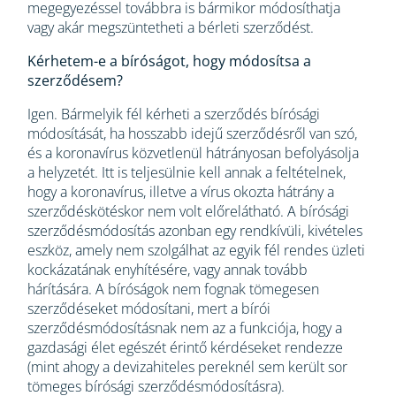
megegyezéssel továbbra is bármikor módosíthatja
vagy akár megszüntetheti a bérleti szerződést.
Kérhetem-e a bíróságot, hogy módosítsa a
szerződésem?
Igen. Bármelyik fél kérheti a szerződés bírósági
módosítását, ha hosszabb idejű szerződésről van szó,
és a koronavírus közvetlenül hátrányosan befolyásolja
a helyzetét. Itt is teljesülnie kell annak a feltételnek,
hogy a koronavírus, illetve a vírus okozta hátrány a
szerződéskötéskor nem volt előrelátható. A bírósági
szerződésmódosítás azonban egy rendkívüli, kivételes
eszköz, amely nem szolgálhat az egyik fél rendes üzleti
kockázatának enyhítésére, vagy annak tovább
hárítására. A bíróságok nem fognak tömegesen
szerződéseket módosítani, mert a bírói
szerződésmódosításnak nem az a funkciója, hogy a
gazdasági élet egészét érintő kérdéseket rendezze
(mint ahogy a devizahiteles pereknél sem került sor
tömeges bírósági szerződésmódosításra).