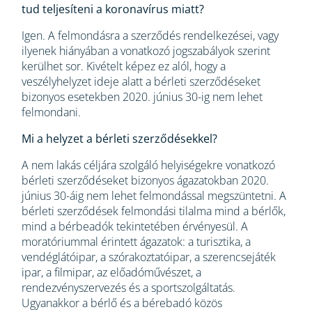
tud teljesíteni a koronavírus miatt?
Igen. A felmondásra a szerződés rendelkezései, vagy
ilyenek hiányában a vonatkozó jogszabályok szerint
kerülhet sor. Kivételt képez ez alól, hogy a
veszélyhelyzet ideje alatt a bérleti szerződéseket
bizonyos esetekben 2020. június 30-ig nem lehet
felmondani.
Mi a helyzet a bérleti szerződésekkel?
A nem lakás céljára szolgáló helyiségekre vonatkozó
bérleti szerződéseket bizonyos ágazatokban 2020.
június 30-áig nem lehet felmondással megszüntetni. A
bérleti szerződések felmondási tilalma mind a bérlők,
mind a bérbeadók tekintetében érvényesül. A
moratóriummal érintett ágazatok: a turisztika, a
vendéglátóipar, a szórakoztatóipar, a szerencsejáték
ipar, a filmipar, az előadóművészet, a
rendezvényszervezés és a sportszolgáltatás.
Ugyanakkor a bérlő és a bérebadó közös