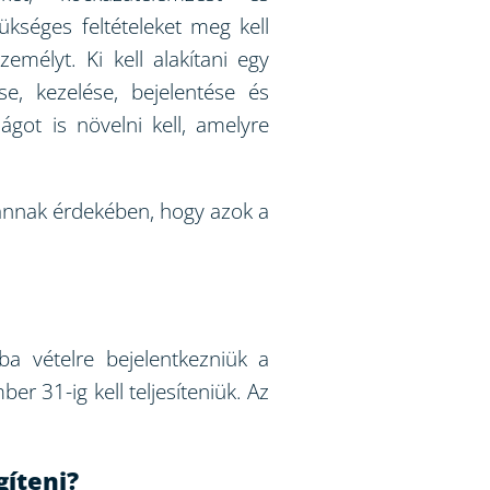
ükséges feltételeket meg kell
zemélyt. Ki kell alakítani egy
e, kezelése, bejelentése és
ágot is növelni kell, amelyre
t annak érdekében, hogy azok a
ba vételre bejelentkezniük a
r 31-ig kell teljesíteniük. Az
gíteni?