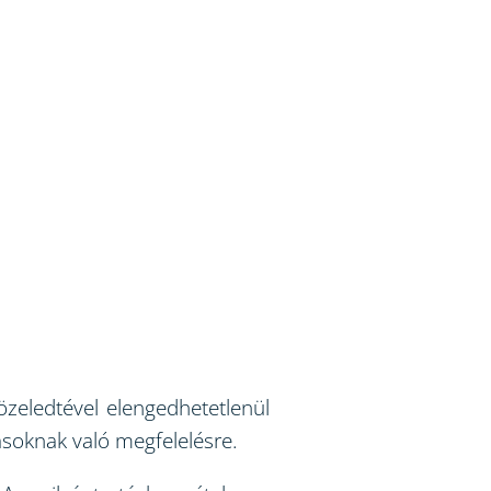
zeledtével elengedhetetlenül
rásoknak való megfelelésre.