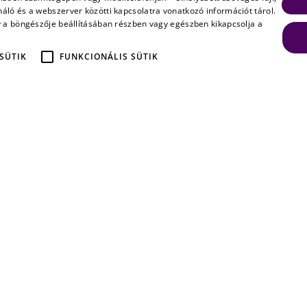
áló és a webszerver közötti kapcsolatra vonatkozó információt tárol.
y a böngészője beállításában részben vagy egészben kikapcsolja a
re
 SÜTIK
FUNKCIONÁLIS SÜTIK
ások és az ezekre
lyok napról napra
etelmények pedig egyre
k. A cégeknek szükségük
e.”