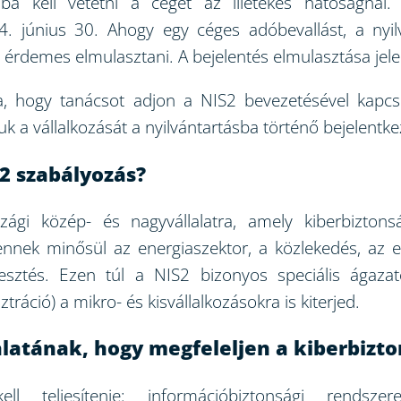
sba kell vetetni a céget az illetékes hatóságnál.
24. június 30. Ahogy egy céges adóbevallást, a nyil
 érdemes elmulasztani. A bejelentés elmulasztása jel
ra, hogy tanácsot adjon a NIS2 bevezetésével kapcs
a vállalkozását a nyilvántartásba történő bejelentkez
2 szabályozás?
zági közép- és nagyvállalatra, amely kiberbizton
ennek minősül az energiaszektor, a közlekedés, az 
lesztés. Ezen túl a NIS2 bizonyos speciális ágazato
tráció) a mikro- és kisvállalkozásokra is kiterjed.
lalatának, hogy megfeleljen a kiberbizt
ll teljesítenie: információbiztonsági rendsze