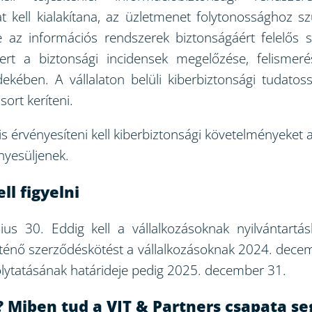
t kell kialakítana, az üzletmenet folytonossághoz sz
ie az információs rendszerek biztonságáért felelős s
t a biztonsági incidensek megelőzése, felismerés
kében. A vállalaton belüli kiberbiztonsági tudatoss
ort keríteni.
is érvényesíteni kell kiberbiztonsági követelményeke
ényesüljenek.
ll figyelni
ius 30. Eddig kell a vállalkozásoknak nyilvántartás
ténő szerződéskötést a vállalkozásoknak 2024. decembe
folytatásának határideje pedig 2025. december 31.
?
Miben tud a VJT & Partners csapata se