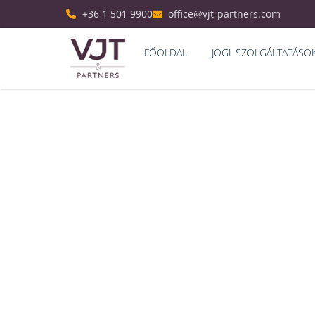
+36 1 501 9900
office@vjt-partners.com
FŐOLDAL
JOGI SZOLGÁLTATÁSO
Jelentős válto
teré