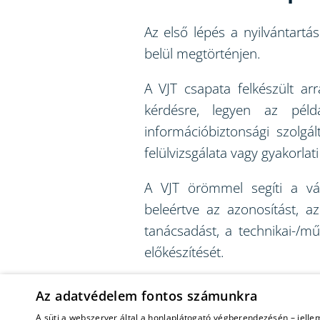
Az első lépés a nyilvántartá
belül megtörténjen.
A VJT csapata felkészült ar
kérdésre, legyen az péld
információbiztonsági szolgá
felülvizsgálata vagy gyakorlat
A VJT örömmel segíti a vál
beleértve az azonosítást, az
tanácsadást, a technikai-/m
előkészítését.
Csapatunk szakmailag felvérte
Az adatvédelem fontos számunkra
megfeleltetésben.
A süti a webszerver által a honlaplátogató végberendezésén – jelle