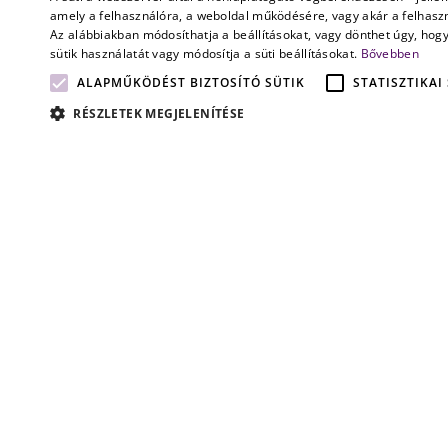
amely a felhasználóra, a weboldal működésére, vagy akár a felhaszn
Az alábbiakban módosíthatja a beállításokat, vagy dönthet úgy, hog
sütik használatát vagy módosítja a süti beállításokat.
Bővebben
Dr. Várady End
ALAPMŰKÖDÉST BIZTOSÍTÓ SÜTIK
STATISZTIKAI
RÉSZLETEK MEGJELENÍTÉSE
partner
„A digitális megold
vonatkozó jogszabá
szaporodnak, a köv
szigorúbbak leszne
van egy jogi iránytűr
MESSAGE