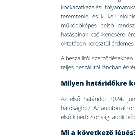
kockázatkezelési folyamatoka
teremtenie, és ki kell jelöln
működőképes belső rendszer
hatásainak csökkenésére érde
oktatáson keresztül érdemes s
A beszállítói szerződésekben 
teljes beszállítói láncban érv
Milyen határidőkre ke
Az első határidő: 2024. jún
hatósághoz. Az auditorral tör
első kiberbiztonsági audit le
Mi a következő lépés