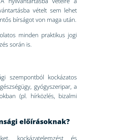
 A nyilvántartásba vételre a
vántartásba vételt sem lehet
entős bírságot von maga után.
olatos minden praktikus jogi
és során is.
sági szempontból kockázatos
egészségügy, gyógyszeripar, a
kban (pl. hírközlés, bizalmi
onsági előírásoknak?
reket, kockázatelemzést és