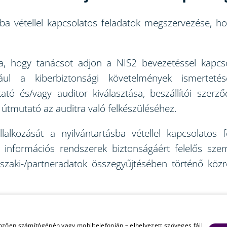
sba vétellel kapcsolatos feladatok megszervezése, h
ra, hogy tanácsot adjon a NIS2 bevezetéssel kapcs
ául a kiberbiztonsági követelmények ismertetés
ltató és/vagy auditor kiválasztása, beszállítói sze
i útmutató az auditra való felkészüléséhez.
lalkozását a nyilvántartásba vétellel kapcsolatos 
 információs rendszerek biztonságáért felelős szem
űszaki-/partneradatok összegyűjtésében történő közr
zve várja, hogy az Ön vállalkozását is segítse a kib
mzően számítógépén vagy mobiltelefonján – elhelyezett szöveges fájl,