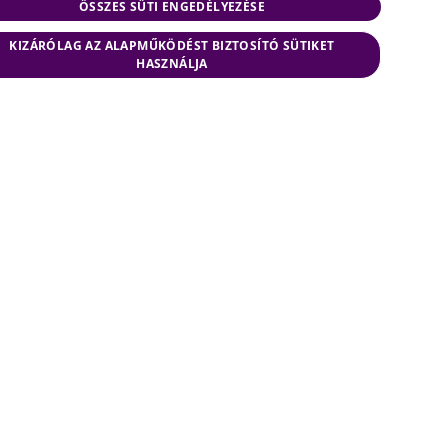
ÖSSZES SÜTI ENGEDÉLYEZÉSE
HUNGARIAN
KIZÁRÓLAG AZ ALAPMŰKÖDÉST BIZTOSÍTÓ SÜTIKET
ENGLISH
HASZNÁLJA
Dr. Varga János Tamás
irodavezető partner
„Számos, a világ technológiai elitjébe tartozó
globális vállalat jogi tanácsadójaként,
naprakészek vagyunk mind a technológiák
fejlődése, mind az üzleti modellek változása,
mind pedig az ezeket befolyásoló jogi
szabályozás terén.”
MESSAGE