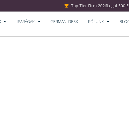
Top Tier Firm 2026
Legal 500 
K
IPARÁGAK
GERMAN DESK
RÓLUNK
BLO
zásokat hoz a kiberbiz
n az új szabályozás