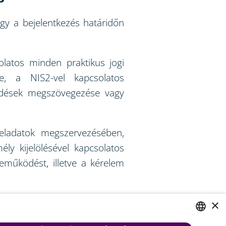
ogy a bejelentkezés határidőn
olatos minden praktikus jogi
e, a NIS2-vel kapcsolatos
rződések megszövegezése vagy
feladatok megszervezésében,
ély kijelölésével kapcsolatos
eműködést, illetve a kérelem
erbiztonsági előírásoknak való
×