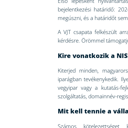
Első lépésként nyilvántartá
bejelentkezési határidő: 20
megúszni, és a határidőt sem
A VJT csapata felkészült ar
kérdésre. Örömmel támogatjuk 
Kire vonatkozik a NIS
Kiterjed minden, magyarors
iparágban tevékenykedik. Ily
vegyipar vagy a kutatás-fej
szolgáltatás, domainnév-regisz
Mit kell tennie a vál
Számos kötelezettséget ke