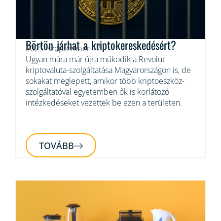
Börtön járhat a kriptokereskedésért?
2025. szeptember 17.
Ugyan mára már újra működik a Revolut
kriptovaluta-szolgáltatása Magyarországon is, de
sokakat meglepett, amikor több kriptoeszköz-
szolgáltatóval egyetemben ők is korlátozó
intézkedéseket vezettek be ezen a területen.
TOVÁBB