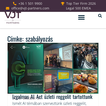
+36 1 501 9900
Top Tier Firm 2026
office@vjt-partners.com
Legal 500 EMEA
Jogi szolgáltatások
Címke: szabályozás
Izgalmas AI Act üzleti reggelit tartottunk
2025. október 31.
Ismét AI témában szerveztünk üzleti reggelit,