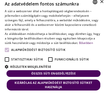
×
Az adatvédelem fontos számunkra
amikor a jövő
nem a
A süti a webszerver által a honlaplátogató végberendezésén –
HUNGARIAN
jellemzően számítógépén vagy mobiltelefonján – elhelyezett
véletlenen
szöveges fájl, amely a felhasználóra, a weboldal működésére, vagy
múlik
ENGLISH
akár a felhasználó és a webszerver közötti kapcsolatra vonatkozó
információt tárol.
Az alábbiakban módosíthatja a beállításokat, vagy dönthet úgy, hogy
a böngészője beállításában részben vagy egészben kikapcsolja a
sütik használatát vagy módosítja a süti beállításokat.
Bővebben
ALAPMŰKÖDÉST BIZTOSÍTÓ SÜTIK
STATISZTIKAI SÜTIK
FUNKCIONÁLIS SÜTIK
RÉSZLETEK MEGJELENÍTÉSE
ÖSSZES SÜTI ENGEDÉLYEZÉSE
KIZÁRÓLAG AZ ALAPMŰKÖDÉST BIZTOSÍTÓ SÜTIKET
HASZNÁLJA