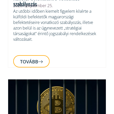
szabályozás
2025. szeptember 25.
Az utóbbi időben kiemelt figyelem kísérte a
külföldi befektetők magyarországi
befektetéseire vonatkozó szabályozás, illetve
azon belül is az úgynevezett „stratégiai
társaságokat” érintő jogszabályi rendelkezések
változásait.
TOVÁBB