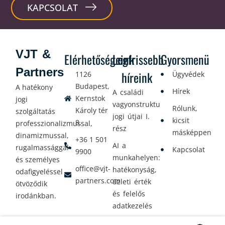
KAPCSOLAT
VJT &
Elérhetőségeink
Legfrissebb
Gyorsmenü
Partners
híreink
1126
Ügyvédek
Budapest,
A hatékony
Hírek
A családi
Kernstok
jogi
vagyonstrukturálás
Rólunk,
Károly tér
szolgáltatás
jogi útjai I.
kicsit
8.
professzionalizmussal,
rész
másképpen
dinamizmussal,
+36 1 501
AI a
rugalmassággal
Kapcsolat
9900
munkahelyen:
és személyes
office@vjt-
hatékonyság,
odafigyeléssel
partners.com
üzleti érték
ötvöződik
és felelős
irodánkban.
adatkezelés
Vagyontervezés: