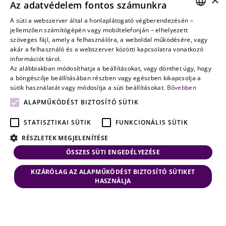
Az adatvédelem fontos számunkra
amikor a jövő
nem a
A süti a webszerver által a honlaplátogató végberendezésén –
HUNGARIAN
jellemzően számítógépén vagy mobiltelefonján – elhelyezett
véletlenen
szöveges fájl, amely a felhasználóra, a weboldal működésére, vagy
múlik
ENGLISH
akár a felhasználó és a webszerver közötti kapcsolatra vonatkozó
információt tárol.
Az alábbiakban módosíthatja a beállításokat, vagy dönthet úgy, hogy
a böngészője beállításában részben vagy egészben kikapcsolja a
sütik használatát vagy módosítja a süti beállításokat.
Bővebben
ALAPMŰKÖDÉST BIZTOSÍTÓ SÜTIK
STATISZTIKAI SÜTIK
FUNKCIONÁLIS SÜTIK
RÉSZLETEK MEGJELENÍTÉSE
ÖSSZES SÜTI ENGEDÉLYEZÉSE
KIZÁRÓLAG AZ ALAPMŰKÖDÉST BIZTOSÍTÓ SÜTIKET
HASZNÁLJA