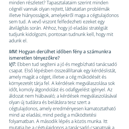
minden részletet? Tapasztalataim szerint minden
cégnél vannak olyan rejtett, láthatatlan problémák
illetve hiányosságok, amelyekről maga a cégtulajdonos
sem tud. A vevő viszont felfedezheti ezeket egy
átvilágítás során. Ahhoz, hogy jó eladási stratégiát
tudjunk kidolgozni, pontosan tudnunk kell, hogy mit
adunk el.
MM:
Hogyan derülhet időben fény a számunkra
ismeretlen tényezőkre?
VJT:
Ebben tud segíteni a jó és megbízható tanácsadó
csapat. Első lépésben összeállítanak egy kérdéslistát,
amely magát a céget, illetve a cég működését és
környezetét tárja fel. A kérdések megválaszolása sok
időt, komoly átgondolást és odafigyelést igényel. Az
áldozat nem hiábavaló; a kérdések megválaszolásával
olyan új tudásra és belátásra tesz szert a
cégtulajdonos, amely eredményesen kamatoztatható
mind az eladási, mind pedig a működtetési
folyamatban. A második lépés a közös munka. Itt
mutatja be a cégtulajdonos a tanácsadó csapatnak a