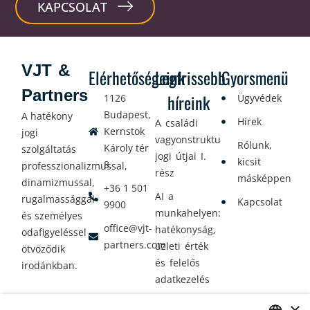
KAPCSOLAT
VJT &
Elérhetőségeink
Legfrissebb
Gyorsmenü
Partners
híreink
1126
Ügyvédek
Budapest,
A hatékony
Hírek
A családi
Kernstok
jogi
vagyonstrukturálás
Rólunk,
Károly tér
szolgáltatás
jogi útjai I.
kicsit
8.
professzionalizmussal,
rész
másképpen
dinamizmussal,
+36 1 501
AI a
rugalmassággal
Kapcsolat
9900
munkahelyen:
és személyes
office@vjt-
hatékonyság,
odafigyeléssel
partners.com
üzleti érték
ötvöződik
és felelős
irodánkban.
adatkezelés
Vagyontervezés:
×