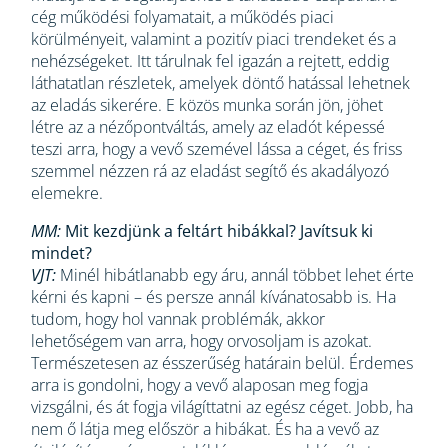
cég működési folyamatait, a működés piaci
körülményeit, valamint a pozitív piaci trendeket és a
nehézségeket. Itt tárulnak fel igazán a rejtett, eddig
láthatatlan részletek, amelyek döntő hatással lehetnek
az eladás sikerére. E közös munka során jön, jöhet
létre az a nézőpontváltás, amely az eladót képessé
teszi arra, hogy a vevő szemével lássa a céget, és friss
szemmel nézzen rá az eladást segítő és akadályozó
elemekre.
MM:
Mit kezdjünk a feltárt hibákkal? Javítsuk ki
mindet?
VJT:
Minél hibátlanabb egy áru, annál többet lehet érte
kérni és kapni – és persze annál kívánatosabb is. Ha
tudom, hogy hol vannak problémák, akkor
lehetőségem van arra, hogy orvosoljam is azokat.
Természetesen az ésszerűség határain belül. Érdemes
arra is gondolni, hogy a vevő alaposan meg fogja
vizsgálni, és át fogja világíttatni az egész céget. Jobb, ha
nem ő látja meg először a hibákat. És ha a vevő az