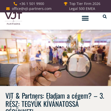
+36 1 501 9900
Top Tier Firm 2026
office@vjt-partners.com
Legal 500 EMEA
Jogi szolgáltatások
VJT & Partners: Eladjam a cégem? – 3.
RÉSZ: TEGYÜK KÍVÁNATOSSÁ