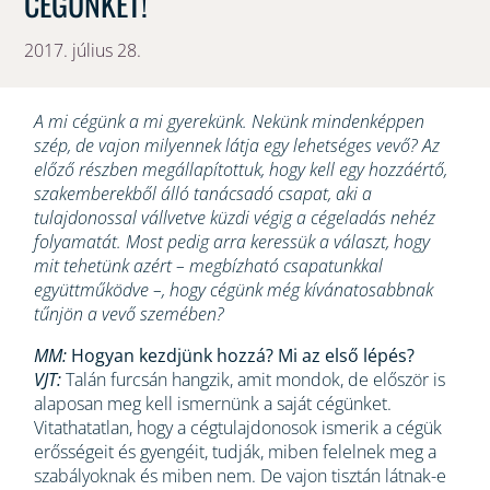
CÉGÜNKET!
2017. július 28.
A mi cégünk a mi gyerekünk. Nekünk mindenképpen
szép, de vajon milyennek látja egy lehetséges vevő? Az
előző részben megállapítottuk, hogy kell egy hozzáértő,
szakemberekből álló tanácsadó csapat, aki a
tulajdonossal vállvetve küzdi végig a cégeladás nehéz
folyamatát. Most pedig arra keressük a választ, hogy
mit tehetünk azért – megbízható csapatunkkal
együttműködve –, hogy cégünk még kívánatosabbnak
tűnjön a vevő szemében?
MM:
Hogyan kezdjünk hozzá? Mi az első lépés?
VJT:
Talán furcsán hangzik, amit mondok, de először is
alaposan meg kell ismernünk a saját cégünket.
Vitathatatlan, hogy a cégtulajdonosok ismerik a cégük
erősségeit és gyengéit, tudják, miben felelnek meg a
szabályoknak és miben nem. De vajon tisztán látnak-e