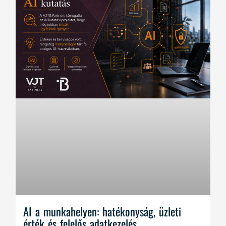
AI a munkahelyen: hatékonyság, üzleti
érték és felelős adatkezelés