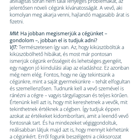
átvilágítás során nem talál lényeges problémákat, az
jelentősen növeli cégünk kívánatosságát. A vevő, aki
komolyan meg akarja venni, hajlandó magasabb árat is
fizetni.
MM:
Ha jobban megismerjük a cégünket –
gondolom –, jobban el is tudjuk adni?
VJT:
Természetesen így van. Az, hogy kiküszöböltük a
kiküszöbölhető hibákat, és most már pontosan
ismerjük cégünk erősségeit és lehetséges gyengéit,
egy nagyon jó kiindulási alap az eladáshoz. Ez azonban
még nem elég. Fontos, hogy ne úgy tekintsünk a
cégünkre, mint a saját gyermekünkre – tehát elfogultan
és szemellenzősen. Tudnunk kell a vevő szemével is
ránézni a cégre – vagyis tárgyilagosan és teljes körűen.
Értenünk kell azt is, hogy mit kereshetnek a vevők, mit
tekinthetnek értéknek a cégben. Így tudjuk éppen
azokat az értékeket kidomborítani, amit a leendő vevő
fontosnak tart. És ha mindezeket végiggondoltuk,
reálisabban látjuk majd azt is, hogy mennyit kérhetünk
a cégünkért. Erről fogunk beszélgetni a cikksorozat