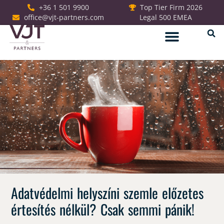
+36 1 501 9900
Top Tier Firm 2026
office@vjt-partners.com
Legal 500 EMEA
Jogi szolgáltatások
Adatvédelmi helyszíni szemle előzetes
értesítés nélkül? Csak semmi pánik!