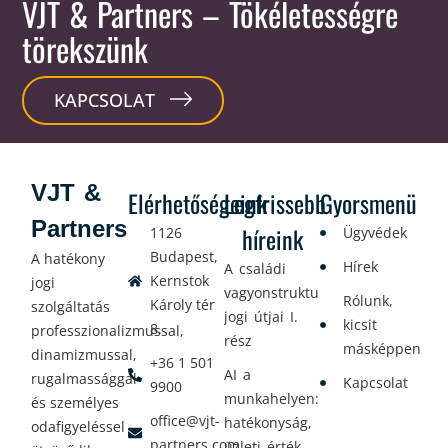
VJT & Partners
– Tökéletességre
törekszünk
KAPCSOLAT
VJT &
Elérhetőségeink
Legfrissebb
Gyorsmenü
Partners
híreink
1126
Ügyvédek
Budapest,
A hatékony
Hírek
A családi
Kernstok
jogi
vagyonstrukturálás
Rólunk,
Károly tér
szolgáltatás
jogi útjai I.
kicsit
8.
professzionalizmussal,
rész
másképpen
dinamizmussal,
+36 1 501
AI a
rugalmassággal
Kapcsolat
9900
munkahelyen:
és személyes
office@vjt-
hatékonyság,
odafigyeléssel
partners.com
üzleti érték