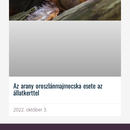
Az arany oroszlánmajmocska esete az
állatkerttel
2022. október 3.