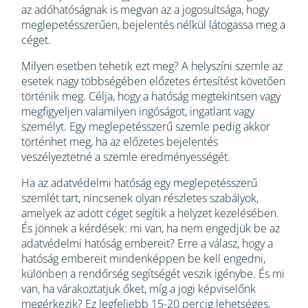
az adóhatóságnak is megvan az a jogosultsága, hogy
meglepetésszerűen, bejelentés nélkül látogassa meg a
céget.
Milyen esetben tehetik ezt meg? A helyszíni szemle az
esetek nagy többségében előzetes értesítést követően
történik meg. Célja, hogy a hatóság megtekintsen vagy
megfigyeljen valamilyen ingóságot, ingatlant vagy
személyt. Egy meglepetésszerű szemle pedig akkor
történhet meg, ha az előzetes bejelentés
veszélyeztetné a szemle eredményességét.
Ha az adatvédelmi hatóság egy meglepetésszerű
szemlét tart, nincsenek olyan részletes szabályok,
amelyek az adott céget segítik a helyzet kezelésében.
És jönnek a kérdések: mi van, ha nem engedjük be az
adatvédelmi hatóság embereit? Erre a válasz, hogy a
hatóság embereit mindenképpen be kell engedni,
különben a rendőrség segítségét veszik igénybe. És mi
van, ha várakoztatjuk őket, míg a jogi képviselőnk
megérkezik? Ez legfeljebb 15-20 percig lehetséges,