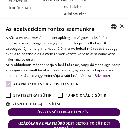
ötvöződik
és felelős
irodánkban.
adatkezelés
Vagyontervezés:
×
Az adatvédelem fontos számunkra
amikor a jövő
nem a
A süti a webszerver által a honlaplátogató végberendezésén –
HUNGARIAN
jellemzően számítógépén vagy mobiltelefonján – elhelyezett
véletlenen
szöveges fájl, amely a felhasználóra, a weboldal működésére, vagy
múlik
ENGLISH
akár a felhasználó és a webszerver közötti kapcsolatra vonatkozó
információt tárol.
Az alábbiakban módosíthatja a beállításokat, vagy dönthet úgy, hogy
a böngészője beállításában részben vagy egészben kikapcsolja a
sütik használatát vagy módosítja a süti beállításokat.
Bővebben
ALAPMŰKÖDÉST BIZTOSÍTÓ SÜTIK
STATISZTIKAI SÜTIK
FUNKCIONÁLIS SÜTIK
RÉSZLETEK MEGJELENÍTÉSE
ÖSSZES SÜTI ENGEDÉLYEZÉSE
KIZÁRÓLAG AZ ALAPMŰKÖDÉST BIZTOSÍTÓ SÜTIKET