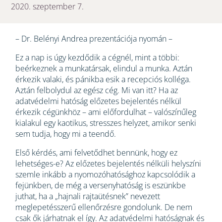
2020. szeptember 7.
– Dr. Belényi Andrea prezentációja nyomán –
Ez a nap is úgy kezdődik a cégnél, mint a többi:
beérkeznek a munkatársak, elindul a munka. Aztán
érkezik valaki, és pánikba esik a recepciós kolléga.
Aztán felbolydul az egész cég. Mi van itt? Ha az
adatvédelmi hatóság előzetes bejelentés nélkül
érkezik cégünkhöz – ami előfordulhat – valószínűleg
kialakul egy kaotikus, stresszes helyzet, amikor senki
sem tudja, hogy mi a teendő.
Első kérdés, ami felvetődhet bennünk, hogy ez
lehetséges-e? Az előzetes bejelentés nélküli helyszíni
szemle inkább a nyomozóhatósághoz kapcsolódik a
fejünkben, de még a versenyhatóság is eszünkbe
juthat, ha a „hajnali rajtaütésnek” nevezett
meglepetésszerű ellenőrzésre gondolunk. De nem
csak ők járhatnak el így. Az adatvédelmi hatóságnak és