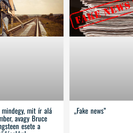
mindegy, mit ír alá
„Fake news”
mber, avagy Bruce
ngsteen esete a