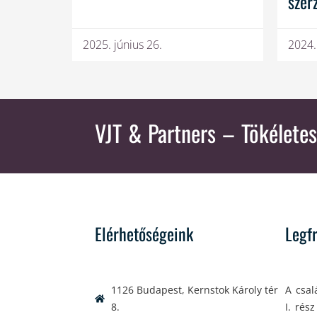
szer
2025. június 26.
2024.
VJT & Partners
– Tökéletes
Elérhetőségeink
Legf
1126 Budapest, Kernstok Károly tér
A csal
8.
I. rész