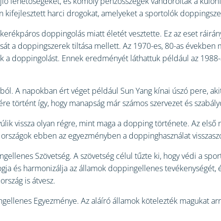
rejlő lehetőségeket, és komoly pénzösszegek vándoroltak a külön
 kifejlesztett harci drogokat, amelyeket a sportolók doppingsz
kerékpáros doppingolás miatt életét vesztette. Ez az eset ráirán
oksát a doppingszerek tiltása mellett. Az 1970-es, 80-as évekbe
assák a doppingolást. Ennek eredményét láthattuk például az 1988
ából. A napokban ért véget például Sun Yang kínai úszó pere, a
enére történt így, hogy manapság már számos szervezet és szabál
lik vissza olyan régre, mint maga a dopping története. Az első
 Az országok ebben az egyezményben a doppinghasználat visszasz
llenes Szövetség. A szövetség célul tűzte ki, hogy védi a sport
ja és harmonizálja az államok doppingellenes tevékenységét, és 
ország is átvesz.
ellenes Egyezménye. Az aláíró államok kötelezték magukat arr