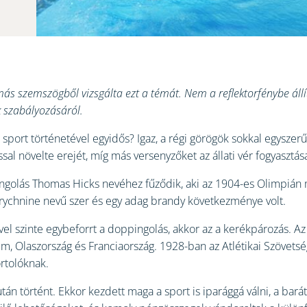
más szemszögből vizsgálta ezt a témát. Nem a reflektorfénybe áll
k szabályozásáról.
 sport történetével egyidős? Igaz, a régi görögök sokkal egyszer
ssal növelte erejét, míg más versenyzőket az állati vér fogyasztá
ingolás Thomas Hicks nevéhez fűződik, aki az 1904-es Olimpián 
strychnine nevű szer és egy adag brandy következménye volt.
el szinte egybeforrt a doppingolás, akkor az a kerékpározás. Az
, Olaszország és Franciaország. 1928-ban az Atlétikai Szövetség a
ortolóknak.
tán történt. Ekkor kezdett maga a sport is iparággá válni, a barát