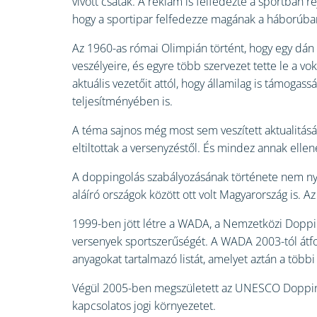
vívott csaták. A reklám is felfedezte a sportban 
hogy a sportipar felfedezze magának a háborúban
Az 1960-as római Olimpián történt, hogy egy dán 
veszélyeire, és egyre több szervezet tette le a v
aktuális vezetőit attól, hogy államilag is támog
teljesítményében is.
A téma sajnos még most sem veszített aktualitás
eltiltottak a versenyzéstől. És mindez annak ell
A doppingolás szabályozásának története nem nyú
aláíró országok között ott volt Magyarország is.
1999-ben jött létre a WADA, a Nemzetközi Doppinge
versenyek sportszerűségét. A WADA 2003-tól átfog
anyagokat tartalmazó listát, amelyet aztán a többi 
Végül 2005-ben megszületett az UNESCO Dopping
kapcsolatos jogi környezetet.