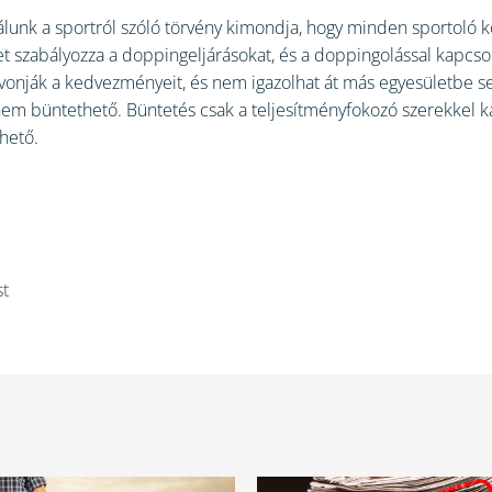
lunk a sportról szóló törvény kimondja, hogy minden sportoló k
t szabályozza a doppingeljárásokat, és a doppingolással kapcso
megvonják a kedvezményeit, és nem igazolhat át más egyesületb
nem büntethető. Büntetés csak a teljesítményfokozó szerekkel ka
hető.
st