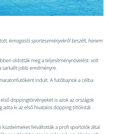
ított, kimagasló sporteseményekről beszélt, hanem
űbben oldották meg a teljesítménynövelést: volt
sa sarkallt jobb eredményre.
maratonfutóként indult. A futóbajnok a célba
 első doppingtörvényeket is azok az országok
dta ki az első hivatalos dopping tiltólistát
i küzdelmeket felváltották a profi sportolók által