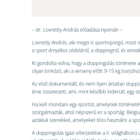
– dr. Lovretity András előadása nyomán –
Lovretity András, aki maga is sportrajongó, most 
a sport árnyékos oldaláról, a doppingról, és anna
Ki gondolta volna, hogy a doppingolás története a
olyan birkózó, aki a verseny előtt 9-15 kg borjúhú
Az első dokumentált, és nem ilyen ártatlan dopp
érve összeesett, ami, mint később kiderült, egy 
Ha kell mondani egy sportot, amelynek történetév
szorgalmazták, ahol népszerű ez a sportág: Belgium
azokkal szerekkel, amelyeket tilos használni a sp
A doppingolás igazi elterjedése a II. világháború u