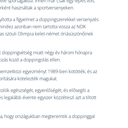
féle sportágakba. Innen már csak egy lépés volt,
erként használtak a sportversenyeken.
yította a figyelmet a doppingszerekkel versenyzés
n mindez azonban nem tartotta vissza az NDK
-as szöuli Olimpia kelet-német óriásúszónőinek
kit doppingvétség miatt négy év három hónapra
yozás küzd a doppingolás ellen.
 nemzetközi egyezményt 1989-ben kötötték, és az
orítására kötelezték magukat.
olók egészségét, egyenlőségét, és elősegíti a
legalább évente egyszer közzéteszi azt a tiltott
a, hogy országukban megteremtik a doppinggal