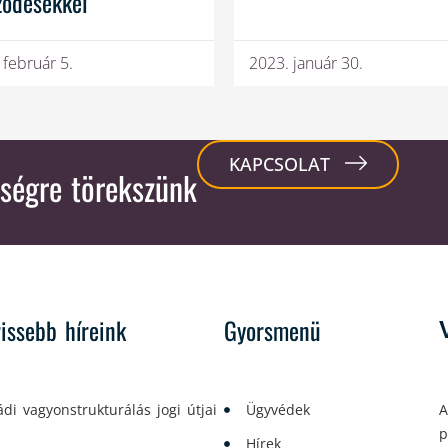
ződésekkel
 február 5.
2023. január 30.
KAPCSOLAT
ségre törekszünk
rissebb híreink
Gyorsmenü
ádi vagyonstrukturálás jogi útjai
Ügyvédek
A
p
Hírek