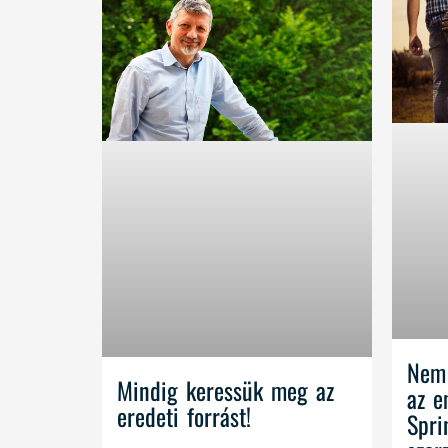
Nem 
Mindig keressük meg az
az e
eredeti forrást!
Spri