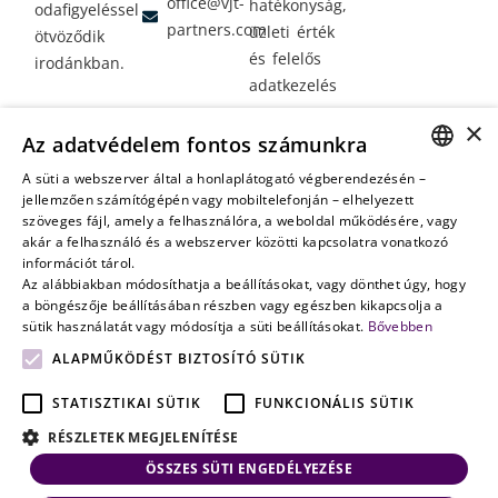
office@vjt-
hatékonyság,
odafigyeléssel
partners.com
üzleti érték
ötvöződik
és felelős
irodánkban.
adatkezelés
Vagyontervezés:
×
Az adatvédelem fontos számunkra
amikor a jövő
nem a
A süti a webszerver által a honlaplátogató végberendezésén –
HUNGARIAN
jellemzően számítógépén vagy mobiltelefonján – elhelyezett
véletlenen
szöveges fájl, amely a felhasználóra, a weboldal működésére, vagy
múlik
ENGLISH
akár a felhasználó és a webszerver közötti kapcsolatra vonatkozó
információt tárol.
Az alábbiakban módosíthatja a beállításokat, vagy dönthet úgy, hogy
a böngészője beállításában részben vagy egészben kikapcsolja a
sütik használatát vagy módosítja a süti beállításokat.
Bővebben
ALAPMŰKÖDÉST BIZTOSÍTÓ SÜTIK
STATISZTIKAI SÜTIK
FUNKCIONÁLIS SÜTIK
RÉSZLETEK MEGJELENÍTÉSE
ÖSSZES SÜTI ENGEDÉLYEZÉSE