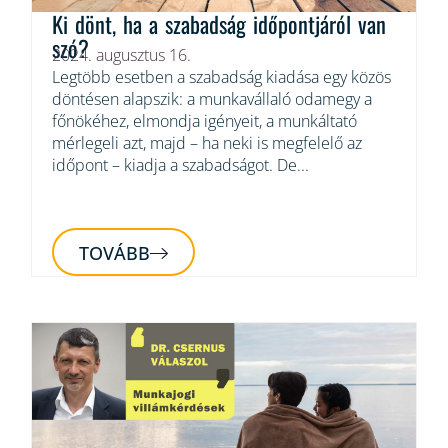
Ki dönt, ha a szabadság időpontjáról van
szó?
2024. augusztus 16.
Legtöbb esetben a szabadság kiadása egy közös
döntésen alapszik: a munkavállaló odamegy a
főnökéhez, elmondja igényeit, a munkáltató
mérlegeli azt, majd – ha neki is megfelelő az
időpont – kiadja a szabadságot. De...
TOVÁBB