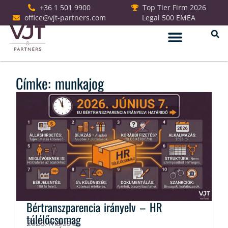
+36 1 501 9900
Top Tier Firm 2026
office@vjt-partners.com
Legal 500 EMEA
Jogi szolgáltatások
Címke: munkajog
Bértranszparencia irányelv – HR
túlélőcsomag
2026. május 6.