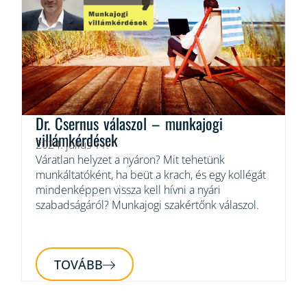
Dr. Csernus válaszol – munkajogi
villámkérdések
2024. július 11.
Váratlan helyzet a nyáron? Mit tehetünk
munkáltatóként, ha beüt a krach, és egy kollégát
mindenképpen vissza kell hívni a nyári
szabadságáról? Munkajogi szakértőnk válaszol.
TOVÁBB