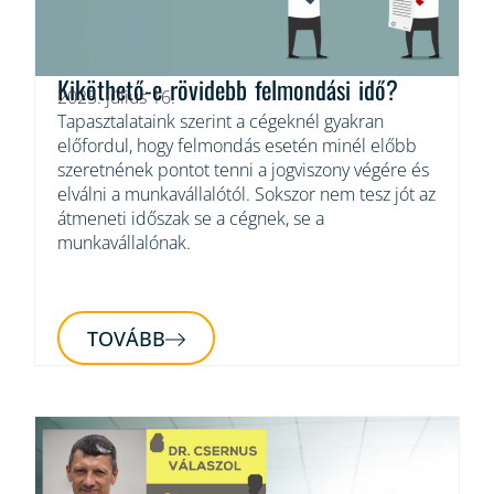
Kiköthető-e rövidebb felmondási idő?
2025. július 16.
Tapasztalataink szerint a cégeknél gyakran
előfordul, hogy felmondás esetén minél előbb
szeretnének pontot tenni a jogviszony végére és
elválni a munkavállalótól. Sokszor nem tesz jót az
átmeneti időszak se a cégnek, se a
munkavállalónak.
TOVÁBB