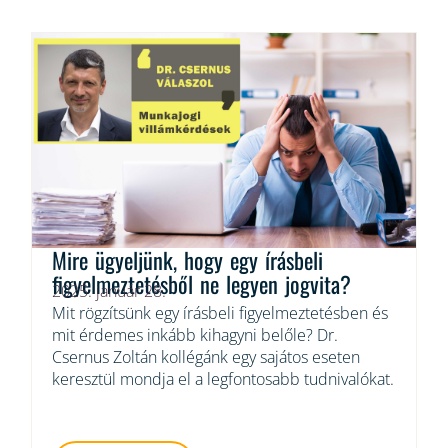
Mire ügyeljünk, hogy egy írásbeli
figyelmeztetésből ne legyen jogvita?
2025. január 28.
Mit rögzítsünk egy írásbeli figyelmeztetésben és
mit érdemes inkább kihagyni belőle? Dr.
Csernus Zoltán kollégánk egy sajátos eseten
keresztül mondja el a legfontosabb tudnivalókat.