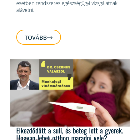
esetben rendszeres egészségügyi vizsgálatnak
alávetni.
TOVÁBB
Elkezdődött a suli, és beteg lett a gyerek.
Hogyan lehet otthon maradni vele?
2024. szeptember 6.