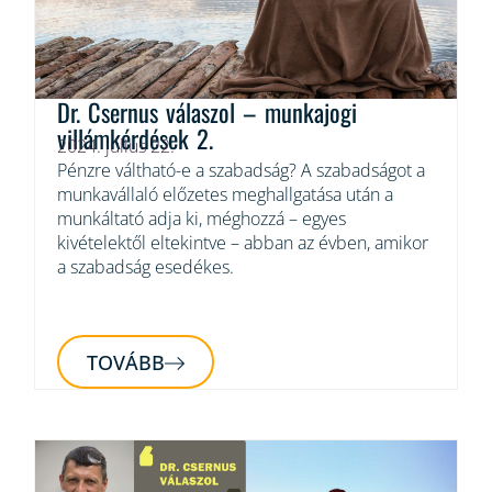
Dr. Csernus válaszol – munkajogi
villámkérdések 2.
2024. július 22.
Pénzre váltható-e a szabadság? A szabadságot a
munkavállaló előzetes meghallgatása után a
munkáltató adja ki, méghozzá – egyes
kivételektől eltekintve – abban az évben, amikor
a szabadság esedékes.
TOVÁBB