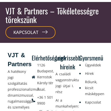
VJT & Partners
– Tökéletességre
törekszünk
KAPCSOLAT
VJT &
Elérhetőségeink
Legfrissebb
Gyorsmenü
Partners
híreink
1126
Ügyvédek
Budapest,
A hatékony
Hírek
A családi
Kernstok
jogi
vagyonstrukturálás
Rólunk,
Károly tér
szolgáltatás
jogi útjai I.
kicsit
8.
professzionalizmussal,
rész
másképpen
dinamizmussal,
+36 1 501
AI a
rugalmassággal
Kapcsolat
9900
munkahelyen:
és személyes