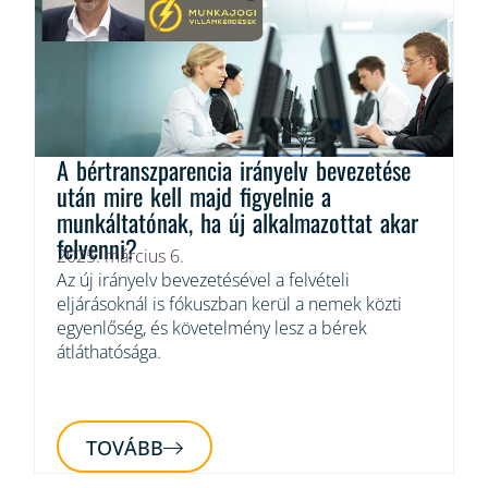
A bértranszparencia irányelv bevezetése
után mire kell majd figyelnie a
munkáltatónak, ha új alkalmazottat akar
felvenni?
2025. március 6.
Az új irányelv bevezetésével a felvételi
eljárásoknál is fókuszban kerül a nemek közti
egyenlőség, és követelmény lesz a bérek
átláthatósága.
TOVÁBB