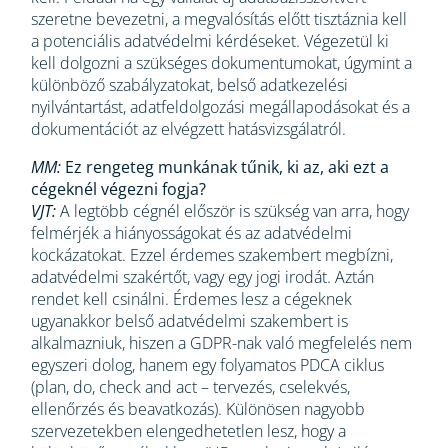
szeretne bevezetni, a megvalósítás előtt tisztáznia kell
a potenciális adatvédelmi kérdéseket. Végezetül ki
kell dolgozni a szükséges dokumentumokat, úgymint a
különböző szabályzatokat, belső adatkezelési
nyilvántartást, adatfeldolgozási megállapodásokat és a
dokumentációt az elvégzett hatásvizsgálatról.
MM:
Ez rengeteg munkának tűnik, ki az, aki ezt a
cégeknél végezni fogja?
VJT:
A legtöbb cégnél először is szükség van arra, hogy
felmérjék a hiányosságokat és az adatvédelmi
kockázatokat. Ezzel érdemes szakembert megbízni,
adatvédelmi szakértőt, vagy egy jogi irodát. Aztán
rendet kell csinálni. Érdemes lesz a cégeknek
ugyanakkor belső adatvédelmi szakembert is
alkalmazniuk, hiszen a GDPR-nak való megfelelés nem
egyszeri dolog, hanem egy folyamatos PDCA ciklus
(plan, do, check and act – tervezés, cselekvés,
ellenőrzés és beavatkozás). Különösen nagyobb
szervezetekben elengedhetetlen lesz, hogy a