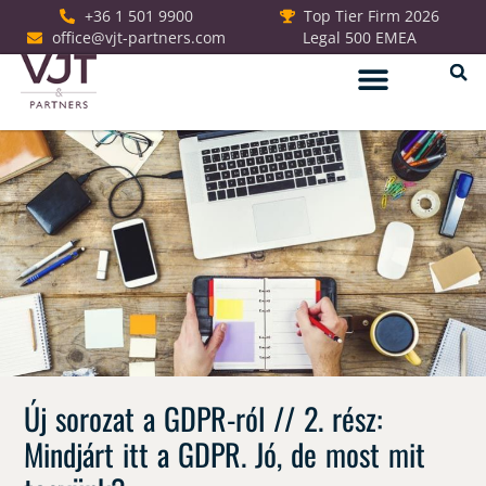
+36 1 501 9900
Top Tier Firm 2026
office@vjt-partners.com
Legal 500 EMEA
Jogi szolgáltatások
Új sorozat a GDPR-ról // 2. rész:
Mindjárt itt a GDPR. Jó, de most mit