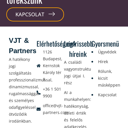
KAPCSOLAT
VJT &
Elérhetőségeink
Legfrissebb
Gyorsmenü
Partners
híreink
1126
Ügyvédek
Budapest,
A hatékony
Hírek
A családi
Kernstok
jogi
vagyonstrukturálás
Rólunk,
Károly tér
szolgáltatás
jogi útjai I.
kicsit
8.
professzionalizmussal,
rész
másképpen
dinamizmussal,
+36 1 501
AI a
rugalmassággal
Kapcsolat
9900
munkahelyen:
és személyes
office@vjt-
hatékonyság,
odafigyeléssel
partners.com
üzleti érték
ötvöződik
és felelős
irodánkban.
adatkezelés