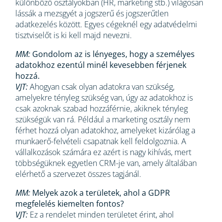
különböző osztályokban (HR, marketing stb.) világosan
lássák a mezsgyét a jogszerű és jogszerűtlen
adatkezelés között. Egyes cégeknél egy adatvédelmi
tisztviselőt is ki kell majd nevezni.
MM:
Gondolom az is lényeges, hogy a személyes
adatokhoz ezentúl minél kevesebben férjenek
hozzá.
VJT:
Ahogyan csak olyan adatokra van szükség,
amelyekre tényleg szükség van, úgy az adatokhoz is
csak azoknak szabad hozzáférnie, akiknek tényleg
szükségük van rá. Például a marketing osztály nem
férhet hozzá olyan adatokhoz, amelyeket kizárólag a
munkaerő-felvételi csapatnak kell feldolgoznia. A
vállalkozások számára ez azért is nagy kihívás, mert
többségüknek egyetlen CRM-je van, amely általában
elérhető a szervezet összes tagjánál.
MM:
Melyek azok a területek, ahol a GDPR
megfelelés kiemelten fontos?
VJT:
Ez a rendelet minden területet érint, ahol