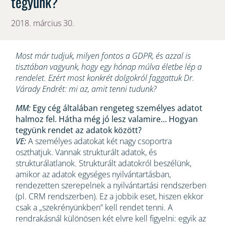
tegyünk?
2018. március 30.
Most már tudjuk, milyen fontos a GDPR, és azzal is
tisztában vagyunk, hogy egy hónap múlva életbe lép a
rendelet. Ezért most konkrét dolgokról faggattuk Dr.
Várady Endrét: mi az, amit tenni tudunk?
MM:
Egy cég általában rengeteg személyes adatot
halmoz fel. Hátha még jó lesz valamire… Hogyan
tegyünk rendet az adatok között?
VE:
A személyes adatokat két nagy csoportra
oszthatjuk. Vannak strukturált adatok, és
strukturálatlanok. Strukturált adatokról beszélünk,
amikor az adatok egységes nyilvántartásban,
rendezetten szerepelnek a nyilvántartási rendszerben
(pl. CRM rendszerben). Ez a jobbik eset, hiszen ekkor
csak a „szekrényünkben” kell rendet tenni. A
rendrakásnál különösen két elvre kell figyelni: egyik az