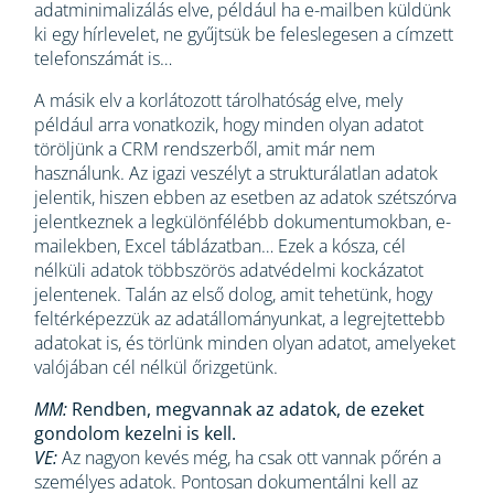
adatminimalizálás elve, például ha e-mailben küldünk
ki egy hírlevelet, ne gyűjtsük be feleslegesen a címzett
telefonszámát is…
A másik elv a korlátozott tárolhatóság elve, mely
például arra vonatkozik, hogy minden olyan adatot
töröljünk a CRM rendszerből, amit már nem
használunk. Az igazi veszélyt a strukturálatlan adatok
jelentik, hiszen ebben az esetben az adatok szétszórva
jelentkeznek a legkülönfélébb dokumentumokban, e-
mailekben, Excel táblázatban… Ezek a kósza, cél
nélküli adatok többszörös adatvédelmi kockázatot
jelentenek. Talán az első dolog, amit tehetünk, hogy
feltérképezzük az adatállományunkat, a legrejtettebb
adatokat is, és törlünk minden olyan adatot, amelyeket
valójában cél nélkül őrizgetünk.
MM:
Rendben, megvannak az adatok, de ezeket
gondolom kezelni is kell.
VE:
Az nagyon kevés még, ha csak ott vannak pőrén a
személyes adatok. Pontosan dokumentálni kell az