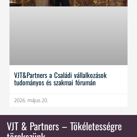
VJT&Partners a Családi vállalkozások
tudományos és szakmai fórumán
2026. május 20.
VJT & Partners
– Tökéletességre
törekszünk