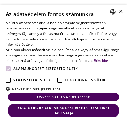
Vagyontervezés:
×
Az adatvédelem fontos számunkra
amikor a jövő
nem a
A süti a webszerver által a honlaplátogató végberendezésén –
HUNGARIAN
jellemzően számítógépén vagy mobiltelefonján – elhelyezett
véletlenen
szöveges fájl, amely a felhasználóra, a weboldal működésére, vagy
múlik
ENGLISH
akár a felhasználó és a webszerver közötti kapcsolatra vonatkozó
információt tárol.
Az alábbiakban módosíthatja a beállításokat, vagy dönthet úgy, hogy
a böngészője beállításában részben vagy egészben kikapcsolja a
sütik használatát vagy módosítja a süti beállításokat.
Bővebben
ALAPMŰKÖDÉST BIZTOSÍTÓ SÜTIK
STATISZTIKAI SÜTIK
FUNKCIONÁLIS SÜTIK
RÉSZLETEK MEGJELENÍTÉSE
ÖSSZES SÜTI ENGEDÉLYEZÉSE
KIZÁRÓLAG AZ ALAPMŰKÖDÉST BIZTOSÍTÓ SÜTIKET
HASZNÁLJA