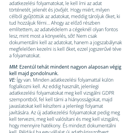
adatkezelési folyamatokat, le kell írni az adat
történetét, jelenét és jövőjét. Hogy miért, milyen
célból gyűjtöttük az adatokat, meddig tároljuk őket, ki
tud hozzájuk férni… Ahogy az előző részben
említettem, az adatvédelem a cégeknél olyan fontos
lesz, mint most a könyvelés, sőt! Nem csak
dokumentálni kell az adatokat, hanem a jogszabálynak
megfelelően kezelni is kell őket, ezzel jogszerűvé téve
a folyamatokat.
MM:
Ezentúl tehát mindent nagyon alaposan végig
kell majd gondolnunk.
VE:
Így van. Minden adatkezelési folyamattal külön
foglalkozni kell. Az eddig használt, jelenlegi
adatkezelési folyamatokat meg kell vizsgálni GDPR
szempontból, fel kell tárni a hiányosságokat, majd
javaslatokat kell készíteni a jelenlegi folyamat
javítására. Az új adatkezelési folyamatokat pedig meg
kell tervezni, meg kell valósítani és meg kell vizsgálni,
hogy mennyire hatékony. És mindezt dokumentálni
kell. Például ha egy vállalat új adatbázisszoftvert