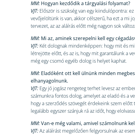
MM:
Hogyan kezdődik a tárgyalási folyamat?
VJT:
Először is szükség van egy kiindulópontra: ez
vevőjelöltünk is van, akkor célszerű, ha ezt a mi 
tervezet, az az aláírás előtt még nagyon sok vált
MM:
Mi az, aminek szerepelni kell egy cégadás
VJT:
Két dolognak mindenképpen: hogy mit és miko
létrejötte előtt, és az is, hogy mit garantálunk
még egy csomó egyéb dolog is helyet kaphat.
MM:
Eladóként ott kell ülnünk minden megbesz
elhanyagolnunk.
VJT:
Egy jó jogász rengeteg terhet levesz az ember
számunkra fontos dolog, amelyet az eladó és a v
hogy a szerződés szövegét érdekeink szem előtt t
legalább egyszer szánjuk rá az időt, hogy elolvass
MM:
Van-e még valami, amivel számolnunk kel
VJT:
Az aláírást megelőzően felgyorsulnak az esemé