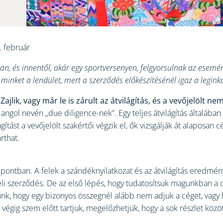
. február
, és innentől, akár egy sportversenyen, felgyorsulnak az eseménye
 minket a lendület, mert a szerződés előkészítésénél igaz a legin
ajlik, vagy már le is zárult az átvilágítás, és a vevőjelölt 
s angol nevén „due diligence-nek”. Egy teljes átvilágítás általában
ítást a vevőjelölt szakértői végzik el, ők vizsgálják át alaposa
rthat.
ontban. A felek a szándéknyilatkozat és az átvilágítás eredmény
teli szerződés. De az első lépés, hogy tudatosítsuk magunkban a c
k, hogy egy bizonyos összegnél alább nem adjuk a céget, vagy 
 végig szem előtt tartjuk, megelőzhetjük, hogy a sok részlet köz