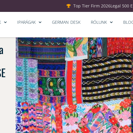
Top Tier Firm 2026
Legal 500 
K
IPARÁGAK
GERMAN DESK
RÓLUNK
BLO
a
SE