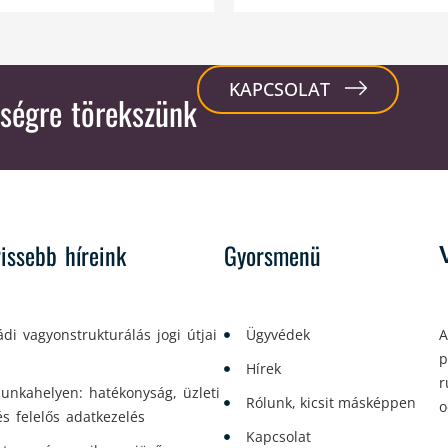
KAPCSOLAT
ségre törekszünk
rissebb híreink
Gyorsmenü
ádi vagyonstrukturálás jogi útjai
Ügyvédek
A
p
Hírek
r
unkahelyen: hatékonyság, üzleti
Rólunk, kicsit másképpen
o
és felelős adatkezelés
Kapcsolat