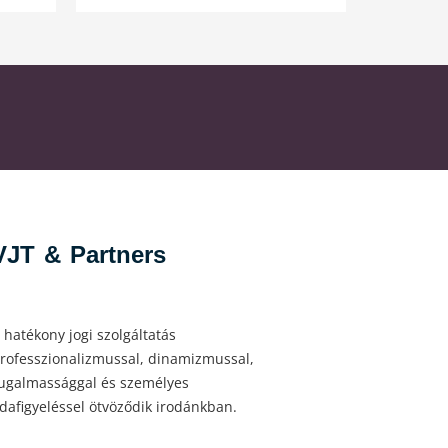
VJT & Partners
 hatékony jogi szolgáltatás
rofesszionalizmussal, dinamizmussal,
ugalmassággal és személyes
dafigyeléssel ötvöződik irodánkban.