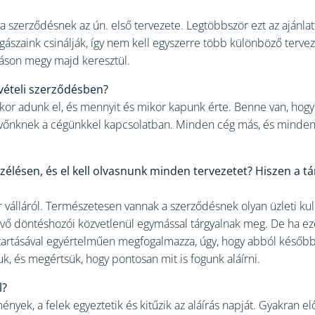
 a szerződésnek az ún. első tervezete. Legtöbbször ezt az ajánla
jogászaink csinálják, így nem kell egyszerre több különböző tervez
ozáson megy majd keresztül.
vételi szerződésben?
r adunk el, és mennyit és mikor kapunk érte. Benne van, hogy 
 a vevőnknek a cégünkkel kapcsolatban. Minden cég más, és minde
élésen, és el kell olvasnunk minden tervezetet? Hiszen a t
 válláról. Természetesen vannak a szerződésnek olyan üzleti kul
evő döntéshozói közvetlenül egymással tárgyalnak meg. De ha ez
artásával egyértelműen megfogalmazza, úgy, hogy abból később n
uk, és megértsük, hogy pontosan mit is fogunk aláírni.
l?
nyek, a felek egyeztetik és kitűzik az aláírás napját. Gyakran el