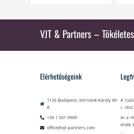
VJT & Partners
– Tökéletes
Elérhetőségeink
Legf
1126 Budapest, Kernstok Károly tér
A csal
8.
I. rész
+36 1 501 9900
AI a m
érték 
office@vjt-partners.com