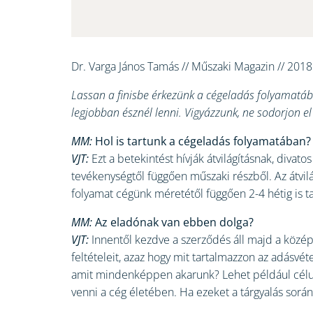
Dr. Varga János Tamás // Műszaki Magazin // 2018
Lassan a finisbe érkezünk a cégeladás folyamatában
legjobban észnél lenni. Vigyázzunk, ne sodorjon el
MM:
Hol is tartunk a cégeladás folyamatában? Z
VJT:
Ezt a betekintést hívják átvilágításnak, divato
tevékenységtől függően műszaki részből. Az átvilág
folyamat cégünk méretétől függően 2-4 hétig is ta
MM:
Az eladónak van ebben dolga?
VJT:
Innentől kezdve a szerződés áll majd a középp
feltételeit, azaz hogy mit tartalmazzon az adásvé
amit mindenképpen akarunk? Lehet például célun
venni a cég életében. Ha ezeket a tárgyalás során