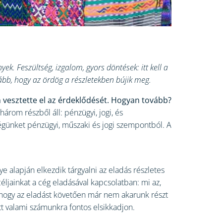
k. Feszültség, izgalom, gyors döntések: itt kell a
kább, hogy az ördög a részletekben bújik meg.
nem vesztette el az érdeklődését. Hogyan tovább?
 három részből áll: pénzügyi, jogi, és
n cégünket pénzügyi, műszaki és jogi szempontból. A
e alapján elkezdik tárgyalni az eladás részletes
éljainkat a cég eladásával kapcsolatban: mi az,
hogy az eladást követően már nem akarunk részt
ött valami számunkra fontos elsikkadjon.