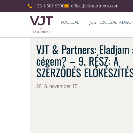
+36 1 501 9900
office@vjt-partners.com
FŐOLDAL
JOGI SZOLGÁLTATÁSO
VJT & Partners: Eladjam 
cégem? – 9. RÉSZ: A
SZERZŐDÉS ELŐKÉSZÍTÉ
2018. november 15.