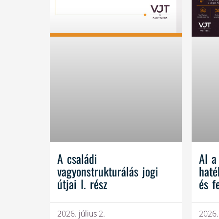
A családi
AI a
vagyonstrukturálás jogi
haté
útjai I. rész
és f
2026. július 2.
2026.